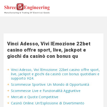
Vinci Adesso, Vivi lEmozione 22bet
casino offre sport, live, jackpot e
giochi da casinò con bonus qu
Vinci Adesso, Vivi lEmozione: 22bet casino offre sport,
live, jackpot e giochi da casinò con bonus quotidiani e
supporto H24.
Scommesse Sportive: Un Mondo di Opportunità
Scommesse Live e Funzionalità Aggiuntive
Mercati e Quote Competitive
Casinò Online: Un’Esplosione di Divertimento