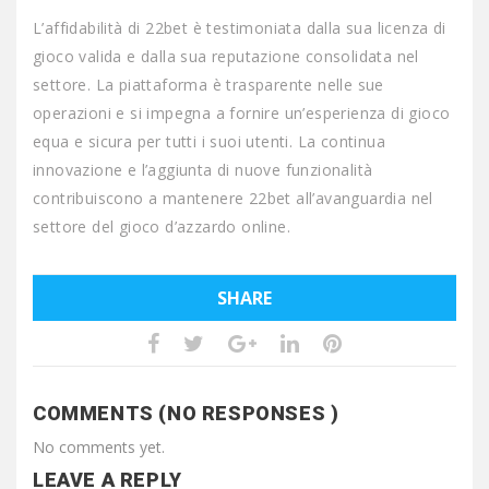
L’affidabilità di 22bet è testimoniata dalla sua licenza di
gioco valida e dalla sua reputazione consolidata nel
settore. La piattaforma è trasparente nelle sue
operazioni e si impegna a fornire un’esperienza di gioco
equa e sicura per tutti i suoi utenti. La continua
innovazione e l’aggiunta di nuove funzionalità
contribuiscono a mantenere 22bet all’avanguardia nel
settore del gioco d’azzardo online.
SHARE
COMMENTS (NO RESPONSES )
No comments yet.
LEAVE A REPLY