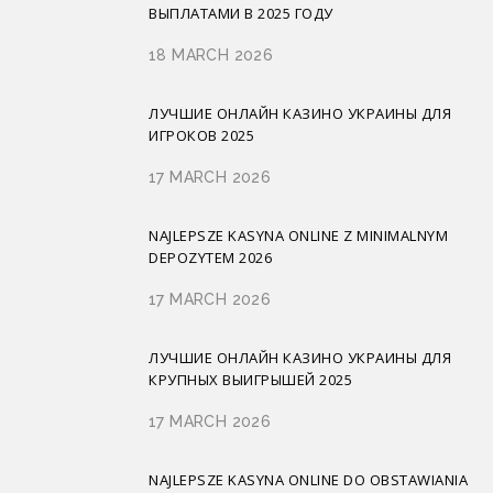
ВЫПЛАТАМИ В 2025 ГОДУ
18 MARCH 2026
ЛУЧШИЕ ОНЛАЙН КАЗИНО УКРАИНЫ ДЛЯ
ИГРОКОВ 2025
17 MARCH 2026
NAJLEPSZE KASYNA ONLINE Z MINIMALNYM
DEPOZYTEM 2026
17 MARCH 2026
ЛУЧШИЕ ОНЛАЙН КАЗИНО УКРАИНЫ ДЛЯ
КРУПНЫХ ВЫИГРЫШЕЙ 2025
17 MARCH 2026
NAJLEPSZE KASYNA ONLINE DO OBSTAWIANIA