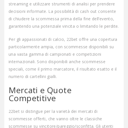
streaming e utilizzare strumenti di analisi per prendere
decisioni informate. La possibilità di cash out consente
di chiudere la scommessa prima della fine dell’evento,
garantendo una potenziale vincita o limitando le perdite.
Per gli appassionati di calcio, 22bet offre una copertura
particolarmente ampia, con scommesse disponibili su
una vasta gamma di campionati e competizioni
internazionali. Sono disponibili anche scommesse
speciali, come il primo marcatore, il risultato esatto e il
numero di cartellini gialli.
Mercati e Quote
Competitive
22bet si distingue per la varietà dei mercati di
scommesse offerti, che vanno oltre le classiche
scommesse su vincitore/pareggio/sconfitta. Gli utenti