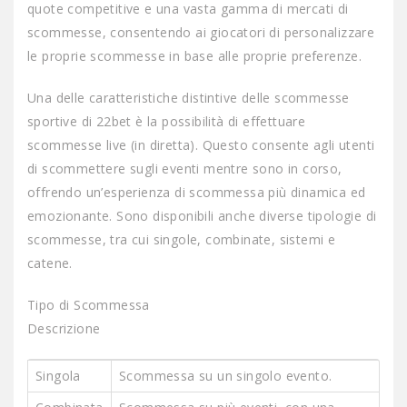
quote competitive e una vasta gamma di mercati di
scommesse, consentendo ai giocatori di personalizzare
le proprie scommesse in base alle proprie preferenze.
Una delle caratteristiche distintive delle scommesse
sportive di 22bet è la possibilità di effettuare
scommesse live (in diretta). Questo consente agli utenti
di scommettere sugli eventi mentre sono in corso,
offrendo un’esperienza di scommessa più dinamica ed
emozionante. Sono disponibili anche diverse tipologie di
scommesse, tra cui singole, combinate, sistemi e
catene.
Tipo di Scommessa
Descrizione
Singola
Scommessa su un singolo evento.