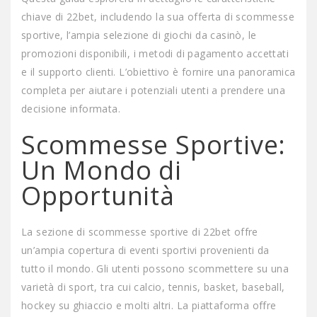
chiave di 22bet, includendo la sua offerta di scommesse
sportive, l’ampia selezione di giochi da casinò, le
promozioni disponibili, i metodi di pagamento accettati
e il supporto clienti. L’obiettivo è fornire una panoramica
completa per aiutare i potenziali utenti a prendere una
decisione informata.
Scommesse Sportive:
Un Mondo di
Opportunità
La sezione di scommesse sportive di 22bet offre
un’ampia copertura di eventi sportivi provenienti da
tutto il mondo. Gli utenti possono scommettere su una
varietà di sport, tra cui calcio, tennis, basket, baseball,
hockey su ghiaccio e molti altri. La piattaforma offre