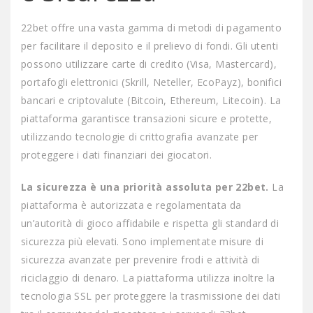
22bet offre una vasta gamma di metodi di pagamento
per facilitare il deposito e il prelievo di fondi. Gli utenti
possono utilizzare carte di credito (Visa, Mastercard),
portafogli elettronici (Skrill, Neteller, EcoPayz), bonifici
bancari e criptovalute (Bitcoin, Ethereum, Litecoin). La
piattaforma garantisce transazioni sicure e protette,
utilizzando tecnologie di crittografia avanzate per
proteggere i dati finanziari dei giocatori.
La sicurezza è una priorità assoluta per 22bet.
La
piattaforma è autorizzata e regolamentata da
un’autorità di gioco affidabile e rispetta gli standard di
sicurezza più elevati. Sono implementate misure di
sicurezza avanzate per prevenire frodi e attività di
riciclaggio di denaro. La piattaforma utilizza inoltre la
tecnologia SSL per proteggere la trasmissione dei dati