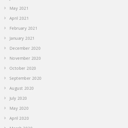
May 2021
April 2021
February 2021
January 2021
December 2020
November 2020
October 2020
September 2020
August 2020
July 2020
May 2020
April 2020