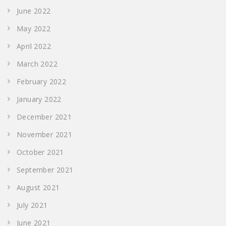
June 2022
May 2022
April 2022
March 2022
February 2022
January 2022
December 2021
November 2021
October 2021
September 2021
August 2021
July 2021
June 2021