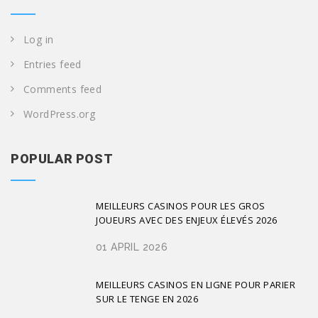
Log in
Entries feed
Comments feed
WordPress.org
POPULAR POST
MEILLEURS CASINOS POUR LES GROS
JOUEURS AVEC DES ENJEUX ÉLEVÉS 2026
01 APRIL 2026
MEILLEURS CASINOS EN LIGNE POUR PARIER
SUR LE TENGE EN 2026