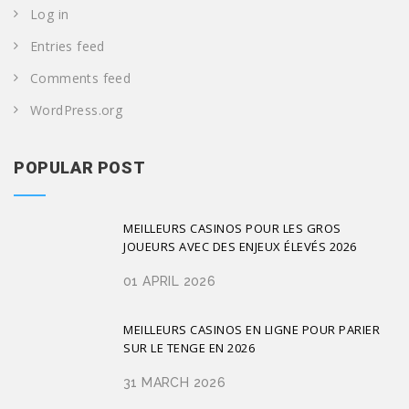
Log in
Entries feed
Comments feed
WordPress.org
POPULAR POST
MEILLEURS CASINOS POUR LES GROS
JOUEURS AVEC DES ENJEUX ÉLEVÉS 2026
01 APRIL 2026
MEILLEURS CASINOS EN LIGNE POUR PARIER
SUR LE TENGE EN 2026
31 MARCH 2026