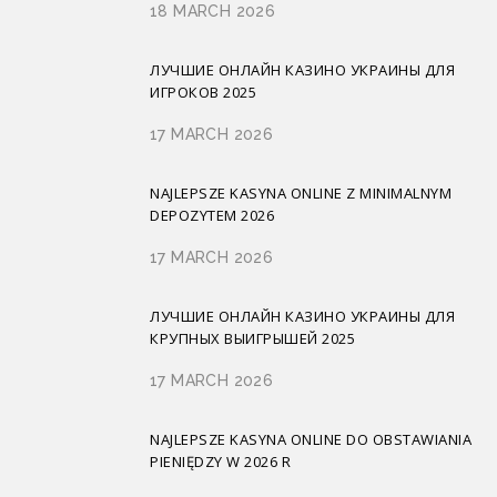
18 MARCH 2026
ЛУЧШИЕ ОНЛАЙН КАЗИНО УКРАИНЫ ДЛЯ
ИГРОКОВ 2025
17 MARCH 2026
NAJLEPSZE KASYNA ONLINE Z MINIMALNYM
DEPOZYTEM 2026
17 MARCH 2026
ЛУЧШИЕ ОНЛАЙН КАЗИНО УКРАИНЫ ДЛЯ
КРУПНЫХ ВЫИГРЫШЕЙ 2025
17 MARCH 2026
NAJLEPSZE KASYNA ONLINE DO OBSTAWIANIA
PIENIĘDZY W 2026 R