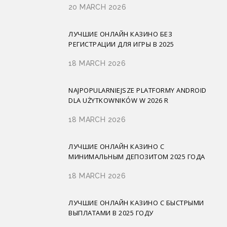
20 MARCH 2026
ЛУЧШИЕ ОНЛАЙН КАЗИНО БЕЗ
РЕГИСТРАЦИИ ДЛЯ ИГРЫ В 2025
18 MARCH 2026
NAJPOPULARNIEJSZE PLATFORMY ANDROID
DLA UŻYTKOWNIKÓW W 2026 R
18 MARCH 2026
ЛУЧШИЕ ОНЛАЙН КАЗИНО С
МИНИМАЛЬНЫМ ДЕПОЗИТОМ 2025 ГОДА
18 MARCH 2026
ЛУЧШИЕ ОНЛАЙН КАЗИНО С БЫСТРЫМИ
ВЫПЛАТАМИ В 2025 ГОДУ