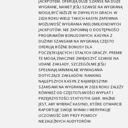
JACKPOTEM. OFERUJĄ DUŻE SZANSE NA DUŻE
WYGRANE, NAWET JEŚLI SZANSE NA WYGRANĄ
MOGĄ BYĆ NIŻSZE W ZWYKŁYCH GRACH. W
2026 ROKU WIELE TAKICH KASYN ZAPEWNIA
MOŻLIWOŚĆ WYGRANIA WIELOMILIONOWYCH
JACKPOTÓW. NIE ZAPOMNIJ O DOSTĘPNOŚCI
PROGRAMÓW BONUSOWYCH. KASYNA Z
DUŻYMI SZANSAMI NA WYGRANĄ CZĘSTO
OFERUJĄ RÓŻNE BONUSY DLA
POCZĄTKUJĄCYCH I STAŁYCH GRACZY. PREMIE
TE MOGĄ ZNACZNIE ZWIĘKSZYĆ SZANSE NA
UDANE ZAKŁADY, SZCZEGÓLNIE JEŚLI
SPEŁNIAJĄ MINIMALNE WYMAGANIA
DOTYCZĄCE ZAKŁADÓW. RANKING
NAJLEPSZYCH KASYN Z NAJWIĘKSZYMI
SZANSAMI NA WYGRANĄ W 2026 ROKU ZALEŻY
RÓWNIEŻ OD CZĘSTOTLIWOŚCI WYPŁAT I
PRZEJRZYSTOŚCI STATYSTYK GIER. WAŻNE
JEST, ABY WYBRAĆ KASYNO, KTÓRE OTWARCIE
RAPORTUJE SWOJE WYNIKI I WERYFIKUJE
UCZCIWOŚĆ GRY PRZY POMOCY
NIEZALEŻNYCH AUDYTORÓW.