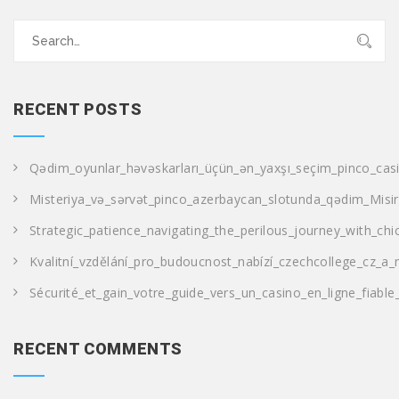
Search
for:
RECENT POSTS
Qədim_oyunlar_həvəskarları_üçün_ən_yaxşı_seçim_pinco_casi
Misteriya_və_sərvət_pinco_azerbaycan_slotunda_qədim_Misir
Strategic_patience_navigating_the_perilous_journey_with_ch
Kvalitní_vzdělání_pro_budoucnost_nabízí_czechcollege_cz_a_
Sécurité_et_gain_votre_guide_vers_un_casino_en_ligne_fiable
RECENT COMMENTS