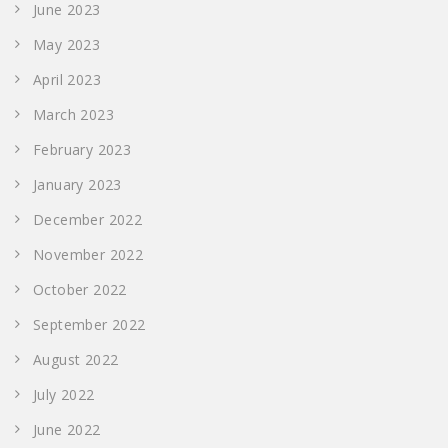
June 2023
May 2023
April 2023
March 2023
February 2023
January 2023
December 2022
November 2022
October 2022
September 2022
August 2022
July 2022
June 2022