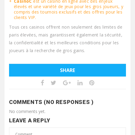
CasinoC
est un casino en ligne avec des enjeux
élevés et une variété de jeux pour les gros joueurs, y
compris des tournois exclusifs et des offres pour les
clients VIP.
Tous ces casinos offrent non seulement des limites de
paris élevées, mais garantissent également la sécurité,
la confidentialité et les meilleures conditions pour les
joueurs à la recherche de gros gains.
SHARE
COMMENTS (NO RESPONSES )
No comments yet.
LEAVE A REPLY