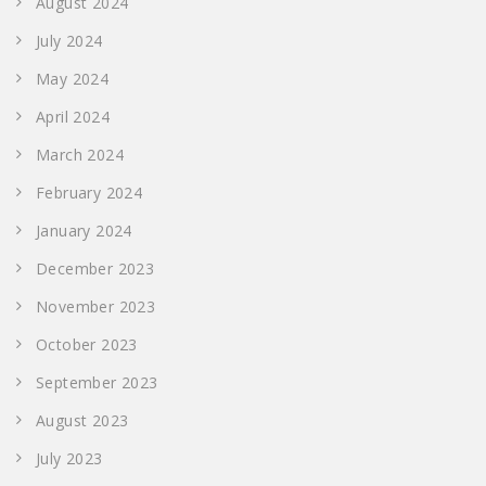
August 2024
July 2024
May 2024
April 2024
March 2024
February 2024
January 2024
December 2023
November 2023
October 2023
September 2023
August 2023
July 2023