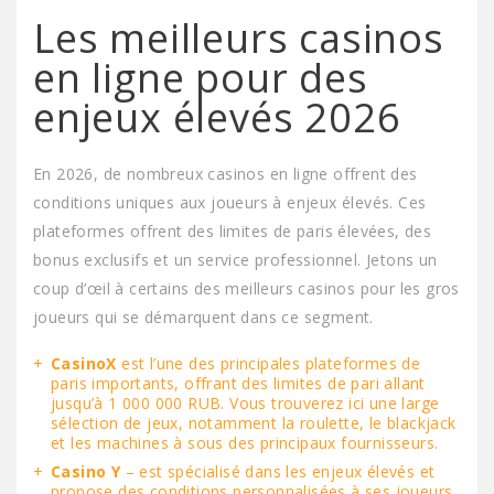
Les meilleurs casinos
en ligne pour des
enjeux élevés 2026
En 2026, de nombreux casinos en ligne offrent des
conditions uniques aux joueurs à enjeux élevés. Ces
plateformes offrent des limites de paris élevées, des
bonus exclusifs et un service professionnel. Jetons un
coup d’œil à certains des meilleurs casinos pour les gros
joueurs qui se démarquent dans ce segment.
CasinoX
est l’une des principales plateformes de
paris importants, offrant des limites de pari allant
jusqu’à 1 000 000 RUB. Vous trouverez ici une large
sélection de jeux, notamment la roulette, le blackjack
et les machines à sous des principaux fournisseurs.
Casino Y
– est spécialisé dans les enjeux élevés et
propose des conditions personnalisées à ses joueurs.