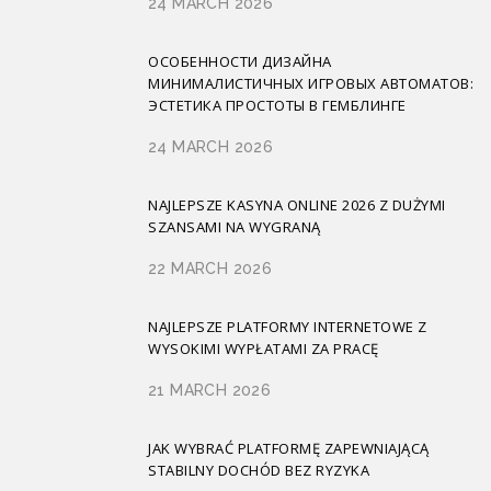
24 MARCH 2026
ОСОБЕННОСТИ ДИЗАЙНА
МИНИМАЛИСТИЧНЫХ ИГРОВЫХ АВТОМАТОВ:
ЭСТЕТИКА ПРОСТОТЫ В ГЕМБЛИНГЕ
24 MARCH 2026
NAJLEPSZE KASYNA ONLINE 2026 Z DUŻYMI
SZANSAMI NA WYGRANĄ
22 MARCH 2026
NAJLEPSZE PLATFORMY INTERNETOWE Z
WYSOKIMI WYPŁATAMI ZA PRACĘ
21 MARCH 2026
JAK WYBRAĆ PLATFORMĘ ZAPEWNIAJĄCĄ
STABILNY DOCHÓD BEZ RYZYKA