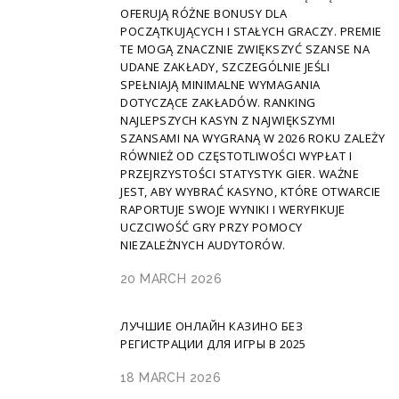
OFERUJĄ RÓŻNE BONUSY DLA
POCZĄTKUJĄCYCH I STAŁYCH GRACZY. PREMIE
TE MOGĄ ZNACZNIE ZWIĘKSZYĆ SZANSE NA
UDANE ZAKŁADY, SZCZEGÓLNIE JEŚLI
SPEŁNIAJĄ MINIMALNE WYMAGANIA
DOTYCZĄCE ZAKŁADÓW. RANKING
NAJLEPSZYCH KASYN Z NAJWIĘKSZYMI
SZANSAMI NA WYGRANĄ W 2026 ROKU ZALEŻY
RÓWNIEŻ OD CZĘSTOTLIWOŚCI WYPŁAT I
PRZEJRZYSTOŚCI STATYSTYK GIER. WAŻNE
JEST, ABY WYBRAĆ KASYNO, KTÓRE OTWARCIE
RAPORTUJE SWOJE WYNIKI I WERYFIKUJE
UCZCIWOŚĆ GRY PRZY POMOCY
NIEZALEŻNYCH AUDYTORÓW.
20 MARCH 2026
ЛУЧШИЕ ОНЛАЙН КАЗИНО БЕЗ
РЕГИСТРАЦИИ ДЛЯ ИГРЫ В 2025
18 MARCH 2026