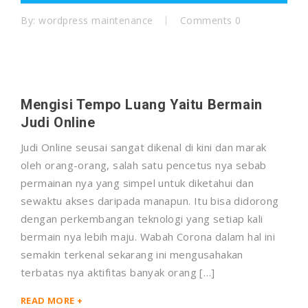
By:
wordpress maintenance
Comments 0
Mengisi Tempo Luang Yaitu Bermain
Judi Online
Judi Online seusai sangat dikenal di kini dan marak
oleh orang-orang, salah satu pencetus nya sebab
permainan nya yang simpel untuk diketahui dan
sewaktu akses daripada manapun. Itu bisa didorong
dengan perkembangan teknologi yang setiap kali
bermain nya lebih maju. Wabah Corona dalam hal ini
semakin terkenal sekarang ini mengusahakan
terbatas nya aktifitas banyak orang […]
READ MORE +