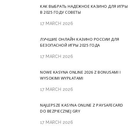
КАК ВЫБРАТЬ НАДЕЖНОЕ КАЗИНО ДЛЯ ИГРЫ
В 2025 ГОДУ СОВЕТЫ
17 MARCH 2026
ЛУЧШИЕ ОНЛАЙН КАЗИНО РОССИИ ДЛЯ
БЕЗОПАСНОЙ ИГРЫ 2025 ГОДА
17 MARCH 2026
NOWE KASYNA ONLINE 2026 Z BONUSAMI I
WYSOKIMI WYPŁATAMI
17 MARCH 2026
NAJLEPSZE KASYNA ONLINE Z PAYSAFECARD
DO BEZPIECZNEJ GRY
17 MARCH 2026