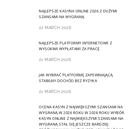
NAJLEPSZE KASYNA ONLINE 2026 Z DUŻYMI
SZANSAMI NA WYGRANĄ
22 MARCH 2026
NAJLEPSZE PLATFORMY INTERNETOWE Z
WYSOKIMI WYPŁATAMI ZA PRACĘ
21 MARCH 2026
JAK WYBRAĆ PLATFORMĘ ZAPEWNIAJĄCĄ
STABILNY DOCHÓD BEZ RYZYKA
21 MARCH 2026
OCENA KASYN Z NAJWIĘKSZYMI SZANSAMI NA
WYGRANĄ W 2026 ROKU W 2026 ROKU WYBÓR
KASYN ONLINE Z NAJWIĘKSZYMI SZANSAMI NA
WYGRANĄ STAŁ SIĘ JESZCZE BARDZIEJ