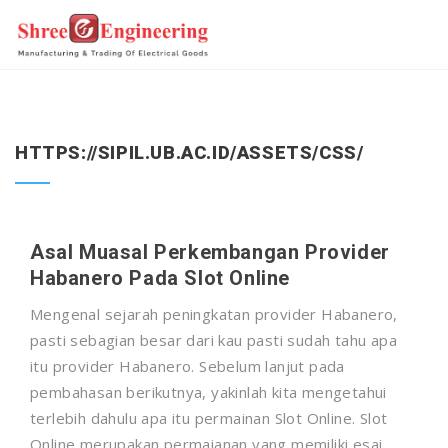
HTTPS://SIPIL.UB.AC.ID/ASSETS/CSS/
Asal Muasal Perkembangan Provider
Habanero Pada Slot Online
Mengenal sejarah peningkatan provider Habanero,
pasti sebagian besar dari kau pasti sudah tahu apa
itu provider Habanero. Sebelum lanjut pada
pembahasan berikutnya, yakinlah kita mengetahui
terlebih dahulu apa itu permainan Slot Online. Slot
Online merupakan permaianan yang memiliki esai