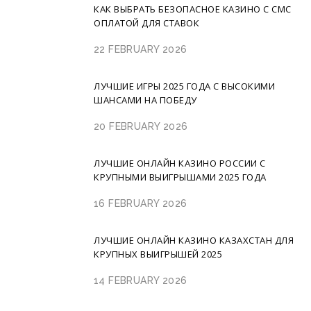
КАК ВЫБРАТЬ БЕЗОПАСНОЕ КАЗИНО С СМС
ОПЛАТОЙ ДЛЯ СТАВОК
22 FEBRUARY 2026
ЛУЧШИЕ ИГРЫ 2025 ГОДА С ВЫСОКИМИ
ШАНСАМИ НА ПОБЕДУ
20 FEBRUARY 2026
ЛУЧШИЕ ОНЛАЙН КАЗИНО РОССИИ С
КРУПНЫМИ ВЫИГРЫШАМИ 2025 ГОДА
16 FEBRUARY 2026
ЛУЧШИЕ ОНЛАЙН КАЗИНО КАЗАХСТАН ДЛЯ
КРУПНЫХ ВЫИГРЫШЕЙ 2025
14 FEBRUARY 2026