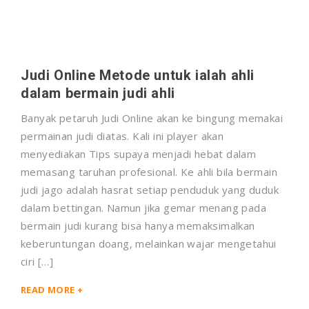
Judi Online Metode untuk ialah ahli
dalam bermain judi ahli
Banyak petaruh Judi Online akan ke bingung memakai
permainan judi diatas. Kali ini player akan
menyediakan Tips supaya menjadi hebat dalam
memasang taruhan profesional. Ke ahli bila bermain
judi jago adalah hasrat setiap penduduk yang duduk
dalam bettingan. Namun jika gemar menang pada
bermain judi kurang bisa hanya memaksimalkan
keberuntungan doang, melainkan wajar mengetahui
ciri […]
READ MORE +