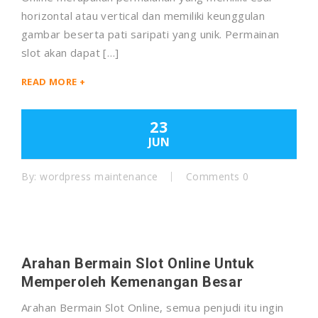
horizontal atau vertical dan memiliki keunggulan
gambar beserta pati saripati yang unik. Permainan
slot akan dapat […]
READ MORE +
23
JUN
By:
wordpress maintenance
Comments 0
Arahan Bermain Slot Online Untuk
Memperoleh Kemenangan Besar
Arahan Bermain Slot Online, semua penjudi itu ingin