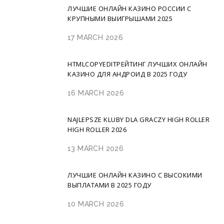
ЛУЧШИЕ ОНЛАЙН КАЗИНО РОССИИ С
КРУПНЫМИ ВЫИГРЫШАМИ 2025
17 MARCH 2026
HTMLCOPYEDITРЕЙТИНГ ЛУЧШИХ ОНЛАЙН
КАЗИНО ДЛЯ АНДРОИД В 2025 ГОДУ
16 MARCH 2026
NAJLEPSZE KLUBY DLA GRACZY HIGH ROLLER
HIGH ROLLER 2026
13 MARCH 2026
ЛУЧШИЕ ОНЛАЙН КАЗИНО С ВЫСОКИМИ
ВЫПЛАТАМИ В 2025 ГОДУ
10 MARCH 2026