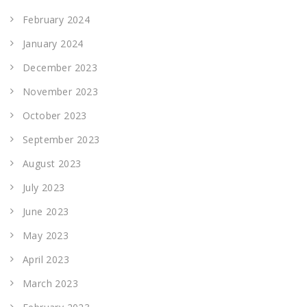
February 2024
January 2024
December 2023
November 2023
October 2023
September 2023
August 2023
July 2023
June 2023
May 2023
April 2023
March 2023