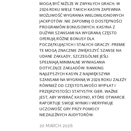
MOGĄ BYĆ NIŻSZE W ZWYKŁYCH GRACH. W
2026 ROKU WIELE TAKICH KASYN ZAPEWNIA
MOŻLIWOŚĆ WYGRANIA WIELOMILIONOWYCH
JACKPOTÓW. NIE ZAPOMNIJ O DOSTĘPNOŚCI
PROGRAMÓW BONUSOWYCH. KASYNA Z
DUŻYMI SZANSAMI NA WYGRANĄ CZĘSTO
OFERUJĄ RÓŻNE BONUSY DLA
POCZĄTKUJĄCYCH I STAŁYCH GRACZY. PREMIE
TE MOGĄ ZNACZNIE ZWIĘKSZYĆ SZANSE NA
UDANE ZAKŁADY, SZCZEGÓLNIE JEŚLI
SPEŁNIAJĄ MINIMALNE WYMAGANIA
DOTYCZĄCE ZAKŁADÓW. RANKING
NAJLEPSZYCH KASYN Z NAJWIĘKSZYMI
SZANSAMI NA WYGRANĄ W 2026 ROKU ZALEŻY
RÓWNIEŻ OD CZĘSTOTLIWOŚCI WYPŁAT I
PRZEJRZYSTOŚCI STATYSTYK GIER. WAŻNE
JEST, ABY WYBRAĆ KASYNO, KTÓRE OTWARCIE
RAPORTUJE SWOJE WYNIKI I WERYFIKUJE
UCZCIWOŚĆ GRY PRZY POMOCY
NIEZALEŻNYCH AUDYTORÓW.
20 MARCH 2026