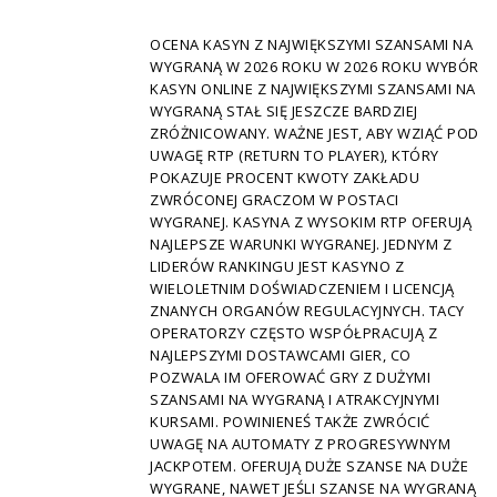
OCENA KASYN Z NAJWIĘKSZYMI SZANSAMI NA
WYGRANĄ W 2026 ROKU W 2026 ROKU WYBÓR
KASYN ONLINE Z NAJWIĘKSZYMI SZANSAMI NA
WYGRANĄ STAŁ SIĘ JESZCZE BARDZIEJ
ZRÓŻNICOWANY. WAŻNE JEST, ABY WZIĄĆ POD
UWAGĘ RTP (RETURN TO PLAYER), KTÓRY
POKAZUJE PROCENT KWOTY ZAKŁADU
ZWRÓCONEJ GRACZOM W POSTACI
WYGRANEJ. KASYNA Z WYSOKIM RTP OFERUJĄ
NAJLEPSZE WARUNKI WYGRANEJ. JEDNYM Z
LIDERÓW RANKINGU JEST KASYNO Z
WIELOLETNIM DOŚWIADCZENIEM I LICENCJĄ
ZNANYCH ORGANÓW REGULACYJNYCH. TACY
OPERATORZY CZĘSTO WSPÓŁPRACUJĄ Z
NAJLEPSZYMI DOSTAWCAMI GIER, CO
POZWALA IM OFEROWAĆ GRY Z DUŻYMI
SZANSAMI NA WYGRANĄ I ATRAKCYJNYMI
KURSAMI. POWINIENEŚ TAKŻE ZWRÓCIĆ
UWAGĘ NA AUTOMATY Z PROGRESYWNYM
JACKPOTEM. OFERUJĄ DUŻE SZANSE NA DUŻE
WYGRANE, NAWET JEŚLI SZANSE NA WYGRANĄ