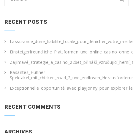
for:
RECENT POSTS
Lassurance_dune_fiabilité_totale_pour_dénicher_votre_meille
Einsteigerfreundliche_Plattformen_und_online_casino_ohne_o
Zajímavé_strategie_a_casino_22bet_přináší_vzrušující_herní_
Rasantes_Hühner-
Spektakel_mit_chicken_road_2_und_endlosen_Herausforderu
Exceptionnelle_opportunité_avec_playjonny_pour_explorer_le
RECENT COMMENTS
ARCHIVES