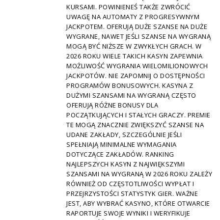
KURSAMI. POWINIENEŚ TAKŻE ZWRÓCIĆ
UWAGĘ NA AUTOMATY Z PROGRESYWNYM
JACKPOTEM. OFERUJĄ DUŻE SZANSE NA DUŻE
WYGRANE, NAWET JEŚLI SZANSE NA WYGRANĄ
MOGĄ BYĆ NIŻSZE W ZWYKŁYCH GRACH. W
2026 ROKU WIELE TAKICH KASYN ZAPEWNIA
MOŻLIWOŚĆ WYGRANIA WIELOMILIONOWYCH
JACKPOTÓW. NIE ZAPOMNIJ O DOSTĘPNOŚCI
PROGRAMÓW BONUSOWYCH. KASYNA Z
DUŻYMI SZANSAMI NA WYGRANĄ CZĘSTO
OFERUJĄ RÓŻNE BONUSY DLA
POCZĄTKUJĄCYCH I STAŁYCH GRACZY. PREMIE
TE MOGĄ ZNACZNIE ZWIĘKSZYĆ SZANSE NA
UDANE ZAKŁADY, SZCZEGÓLNIE JEŚLI
SPEŁNIAJĄ MINIMALNE WYMAGANIA
DOTYCZĄCE ZAKŁADÓW. RANKING
NAJLEPSZYCH KASYN Z NAJWIĘKSZYMI
SZANSAMI NA WYGRANĄ W 2026 ROKU ZALEŻY
RÓWNIEŻ OD CZĘSTOTLIWOŚCI WYPŁAT I
PRZEJRZYSTOŚCI STATYSTYK GIER. WAŻNE
JEST, ABY WYBRAĆ KASYNO, KTÓRE OTWARCIE
RAPORTUJE SWOJE WYNIKI I WERYFIKUJE