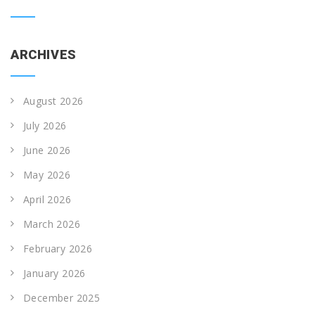
ARCHIVES
August 2026
July 2026
June 2026
May 2026
April 2026
March 2026
February 2026
January 2026
December 2025