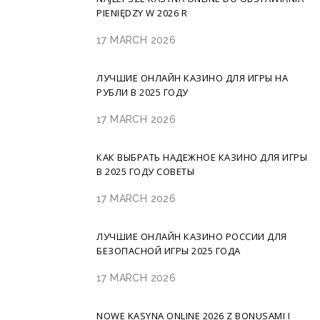
PIENIĘDZY W 2026 R
17 MARCH 2026
ЛУЧШИЕ ОНЛАЙН КАЗИНО ДЛЯ ИГРЫ НА
РУБЛИ В 2025 ГОДУ
17 MARCH 2026
КАК ВЫБРАТЬ НАДЕЖНОЕ КАЗИНО ДЛЯ ИГРЫ
В 2025 ГОДУ СОВЕТЫ
17 MARCH 2026
ЛУЧШИЕ ОНЛАЙН КАЗИНО РОССИИ ДЛЯ
БЕЗОПАСНОЙ ИГРЫ 2025 ГОДА
17 MARCH 2026
NOWE KASYNA ONLINE 2026 Z BONUSAMI I