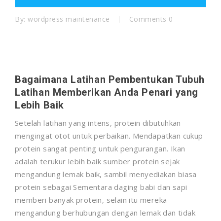
By:
wordpress maintenance
Comments 0
Bagaimana Latihan Pembentukan Tubuh
Latihan Memberikan Anda Penari yang
Lebih Baik
Setelah latihan yang intens, protein dibutuhkan
mengingat otot untuk perbaikan. Mendapatkan cukup
protein sangat penting untuk pengurangan. Ikan
adalah terukur lebih baik sumber protein sejak
mengandung lemak baik, sambil menyediakan biasa
protein sebagai Sementara daging babi dan sapi
memberi banyak protein, selain itu mereka
mengandung berhubungan dengan lemak dan tidak