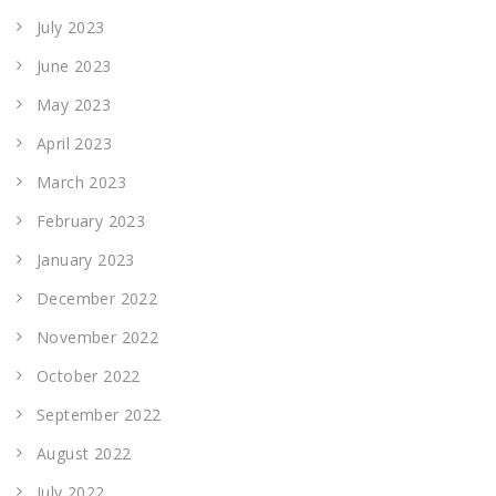
July 2023
June 2023
May 2023
April 2023
March 2023
February 2023
January 2023
December 2022
November 2022
October 2022
September 2022
August 2022
July 2022