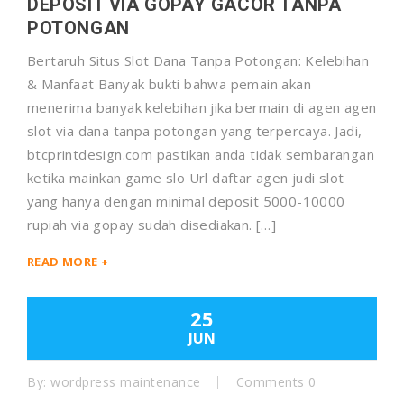
DEPOSIT VIA GOPAY GACOR TANPA
POTONGAN
Bertaruh Situs Slot Dana Tanpa Potongan: Kelebihan
& Manfaat Banyak bukti bahwa pemain akan
menerima banyak kelebihan jika bermain di agen agen
slot via dana tanpa potongan yang terpercaya. Jadi,
btcprintdesign.com pastikan anda tidak sembarangan
ketika mainkan game slo Url daftar agen judi slot
yang hanya dengan minimal deposit 5000-10000
rupiah via gopay sudah disediakan. […]
READ MORE +
25
JUN
By:
wordpress maintenance
Comments 0