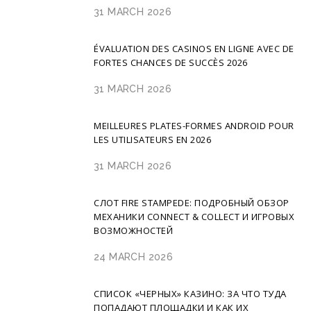
31 MARCH 2026
ÉVALUATION DES CASINOS EN LIGNE AVEC DE
FORTES CHANCES DE SUCCÈS 2026
31 MARCH 2026
MEILLEURES PLATES-FORMES ANDROID POUR
LES UTILISATEURS EN 2026
31 MARCH 2026
СЛОТ FIRE STAMPEDE: ПОДРОБНЫЙ ОБЗОР
МЕХАНИКИ CONNECT & COLLECT И ИГРОВЫХ
ВОЗМОЖНОСТЕЙ
24 MARCH 2026
СПИСОК «ЧЕРНЫХ» КАЗИНО: ЗА ЧТО ТУДА
ПОПАДАЮТ ПЛОЩАДКИ И КАК ИХ