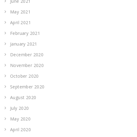
June 2021
May 2021
April 2021
February 2021
January 2021
December 2020
November 2020
October 2020
September 2020
August 2020
July 2020
May 2020
April 2020