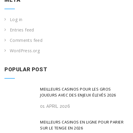
Log in
Entries feed
Comments feed
WordPress.org
POPULAR POST
MEILLEURS CASINOS POUR LES GROS
JOUEURS AVEC DES ENJEUX ÉLEVÉS 2026
01 APRIL 2026
MEILLEURS CASINOS EN LIGNE POUR PARIER
SUR LE TENGE EN 2026