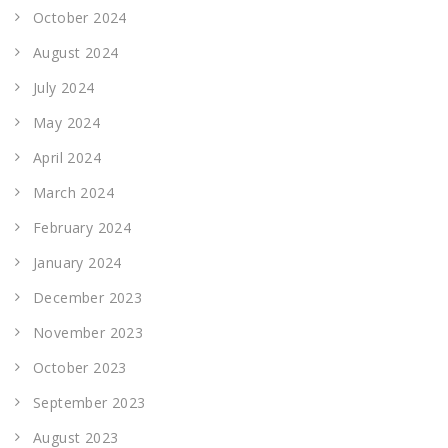
October 2024
August 2024
July 2024
May 2024
April 2024
March 2024
February 2024
January 2024
December 2023
November 2023
October 2023
September 2023
August 2023