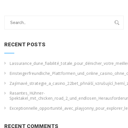
Search
for:
RECENT POSTS
Lassurance_dune_fiabilité_totale_pour_dénicher_votre_meille
Einsteigerfreundliche_Plattformen_und_online_casino_ohne_o
Zajímavé_strategie_a_casino_22bet_přináší_vzrušující_herní_
Rasantes_Hühner-
Spektakel_mit_chicken_road_2_und_endlosen_Herausforderu
Exceptionnelle_opportunité_avec_playjonny_pour_explorer_le
RECENT COMMENTS