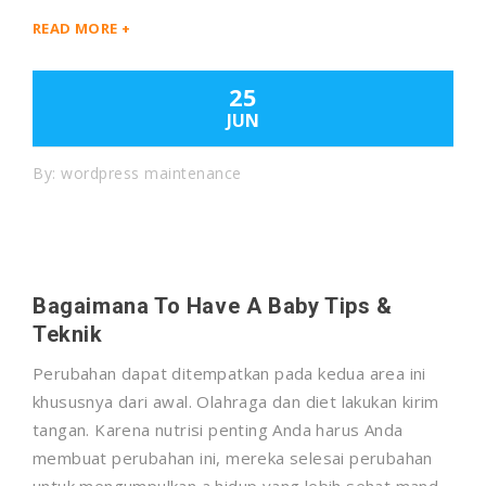
READ MORE +
25
JUN
By:
wordpress maintenance
Bagaimana To Have A Baby Tips &
Teknik
Perubahan dapat ditempatkan pada kedua area ini
khususnya dari awal. Olahraga dan diet lakukan kirim
tangan. Karena nutrisi penting Anda harus Anda
membuat perubahan ini, mereka selesai perubahan