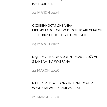
РАСПОЗНАТЬ
24 MARCH 2026
ОСОБЕННОСТИ ДИЗАЙНА
МИНИМАЛИСТИЧНЫХ ИГРОВЫХ АВТОМАТОВ:
ЭСТЕТИКА ПРОСТОТЫ В ГЕМБЛИНГЕ
24 MARCH 2026
NAJLEPSZE KASYNA ONLINE 2026 Z DUŻYMI
SZANSAMI NA WYGRANĄ
22 MARCH 2026
NAJLEPSZE PLATFORMY INTERNETOWE Z
WYSOKIMI WYPŁATAMI ZA PRACĘ
21 MARCH 2026