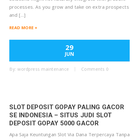
processes. As you grow and take on extra prospects
and […]
READ MORE +
29
JUN
By:
wordpress maintenance
Comments 0
SLOT DEPOSIT GOPAY PALING GACOR
SE INDONESIA – SITUS JUDI SLOT
DEPOSIT GOPAY 5000 GACOR
Apa Saja Keuntungan Slot Via Dana Terpercaya Tanpa