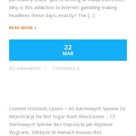
Why is this addiction to internet gambling making
headlines these days, exactly? The […]
READ MORE +
22
MAR
By: wwwadmin
Comments 0
Content Hotslots Casino – 40 Darmowych Spinów Za
Rejestrację Na Slot Sugar Rush Westcasino – 15
Darmowych Spinów Bez Depozytu Jak Wypłacić
Wygrane, Zdobyte W Ramach Bonusu Bez