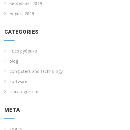
September 2019
August 2019
CATEGORIES
! Без рубрики
blog
computers and technology
software
Uncategorized
META
Log in