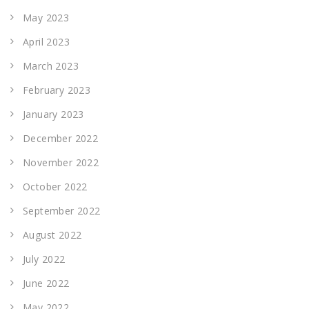
May 2023
April 2023
March 2023
February 2023
January 2023
December 2022
November 2022
October 2022
September 2022
August 2022
July 2022
June 2022
May 2022