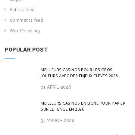
Entries feed
Comments feed
WordPress.org
POPULAR POST
MEILLEURS CASINOS POUR LES GROS
JOUEURS AVEC DES ENJEUX ÉLEVÉS 2026
01 APRIL 2026
MEILLEURS CASINOS EN LIGNE POUR PARIER
SUR LE TENGE EN 2026
31 MARCH 2026