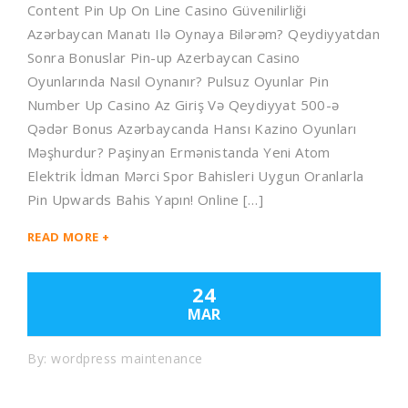
Content Pin Up On Line Casino Güvenilirliği
Azərbaycan Manatı Ilə Oynaya Bilərəm? Qеydiyyаtdаn
Sоnrа Bоnuslаr Pin-up Azerbaycan Casino
Oyunlarında Nasıl Oynanır? Pulsuz Oyunlar Pin
Number Up Casino Az Giriş Və Qeydiyyat 500-ə
Qədər Bonus Azərbaycanda Hansı Kazino Oyunları
Məşhurdur? Paşinyan Ermənistanda Yeni Atom
Elektrik İdman Mərci Spor Bahisleri Uygun Oranlarla
Pin Upwards Bahis Yapın! Online […]
READ MORE +
24
MAR
By:
wordpress maintenance