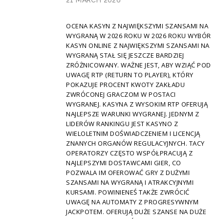
21 MARCH 2026
OCENA KASYN Z NAJWIĘKSZYMI SZANSAMI NA
WYGRANĄ W 2026 ROKU W 2026 ROKU WYBÓR
KASYN ONLINE Z NAJWIĘKSZYMI SZANSAMI NA
WYGRANĄ STAŁ SIĘ JESZCZE BARDZIEJ
ZRÓŻNICOWANY. WAŻNE JEST, ABY WZIĄĆ POD
UWAGĘ RTP (RETURN TO PLAYER), KTÓRY
POKAZUJE PROCENT KWOTY ZAKŁADU
ZWRÓCONEJ GRACZOM W POSTACI
WYGRANEJ. KASYNA Z WYSOKIM RTP OFERUJĄ
NAJLEPSZE WARUNKI WYGRANEJ. JEDNYM Z
LIDERÓW RANKINGU JEST KASYNO Z
WIELOLETNIM DOŚWIADCZENIEM I LICENCJĄ
ZNANYCH ORGANÓW REGULACYJNYCH. TACY
OPERATORZY CZĘSTO WSPÓŁPRACUJĄ Z
NAJLEPSZYMI DOSTAWCAMI GIER, CO
POZWALA IM OFEROWAĆ GRY Z DUŻYMI
SZANSAMI NA WYGRANĄ I ATRAKCYJNYMI
KURSAMI. POWINIENEŚ TAKŻE ZWRÓCIĆ
UWAGĘ NA AUTOMATY Z PROGRESYWNYM
JACKPOTEM. OFERUJĄ DUŻE SZANSE NA DUŻE