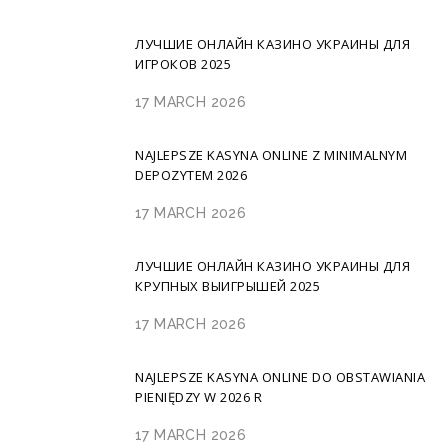
ЛУЧШИЕ ОНЛАЙН КАЗИНО УКРАИНЫ ДЛЯ
ИГРОКОВ 2025
17 MARCH 2026
NAJLEPSZE KASYNA ONLINE Z MINIMALNYM
DEPOZYTEM 2026
17 MARCH 2026
ЛУЧШИЕ ОНЛАЙН КАЗИНО УКРАИНЫ ДЛЯ
КРУПНЫХ ВЫИГРЫШЕЙ 2025
17 MARCH 2026
NAJLEPSZE KASYNA ONLINE DO OBSTAWIANIA
PIENIĘDZY W 2026 R
17 MARCH 2026