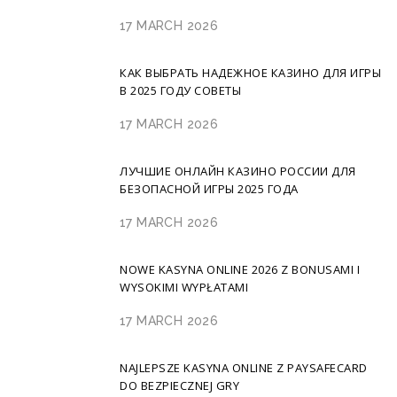
17 MARCH 2026
КАК ВЫБРАТЬ НАДЕЖНОЕ КАЗИНО ДЛЯ ИГРЫ
В 2025 ГОДУ СОВЕТЫ
17 MARCH 2026
ЛУЧШИЕ ОНЛАЙН КАЗИНО РОССИИ ДЛЯ
БЕЗОПАСНОЙ ИГРЫ 2025 ГОДА
17 MARCH 2026
NOWE KASYNA ONLINE 2026 Z BONUSAMI I
WYSOKIMI WYPŁATAMI
17 MARCH 2026
NAJLEPSZE KASYNA ONLINE Z PAYSAFECARD
DO BEZPIECZNEJ GRY