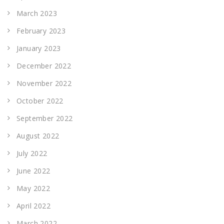
March 2023
February 2023
January 2023
December 2022
November 2022
October 2022
September 2022
August 2022
July 2022
June 2022
May 2022
April 2022
March 2022