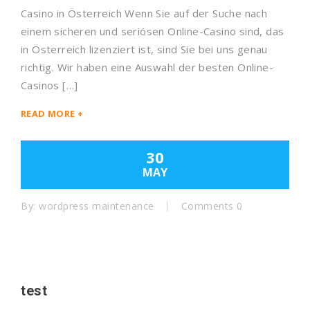
Casino in Österreich Wenn Sie auf der Suche nach
einem sicheren und seriösen Online-Casino sind, das
in Österreich lizenziert ist, sind Sie bei uns genau
richtig. Wir haben eine Auswahl der besten Online-
Casinos […]
READ MORE +
30
MAY
By:
wordpress maintenance
Comments 0
test