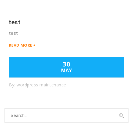
test
test
READ MORE +
30
MAY
By:
wordpress maintenance
Search
for: