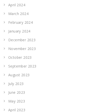
April 2024
March 2024
February 2024
January 2024
December 2023
November 2023
October 2023
September 2023
August 2023
July 2023
June 2023
May 2023
April 2023