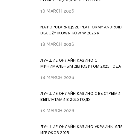
18 MARCH 2026
NAJPOPULARNIEJSZE PLATFORMY ANDROID
DLA UŻYTKOWNIKÓW W 2026 R
18 MARCH 2026
ЛУЧШИЕ ОНЛАЙН КАЗИНО С
МИНИМАЛЬНЫМ ДЕПОЗИТОМ 2025 ГОДА
18 MARCH 2026
ЛУЧШИЕ ОНЛАЙН КАЗИНО С БЫСТРЫМИ
ВЫПЛАТАМИ В 2025 ГОДУ
18 MARCH 2026
ЛУЧШИЕ ОНЛАЙН КАЗИНО УКРАИНЫ ДЛЯ
ИГРОКОВ 2025