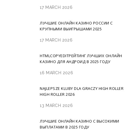
17 MARCH 2026
ЛУЧШИЕ ОНЛАЙН КАЗИНО РОССИИ С
КРУПНЫМИ ВЫИГРЫШАМИ 2025
17 MARCH 2026
HTMLCOPYEDITРЕЙТИНГ ЛУЧШИХ ОНЛАЙН
КАЗИНО ДЛЯ АНДРОИД В 2025 ГОДУ
16 MARCH 2026
NAJLEPSZE KLUBY DLA GRACZY HIGH ROLLER
HIGH ROLLER 2026
13 MARCH 2026
ЛУЧШИЕ ОНЛАЙН КАЗИНО С ВЫСОКИМИ
ВЫПЛАТАМИ В 2025 ГОДУ