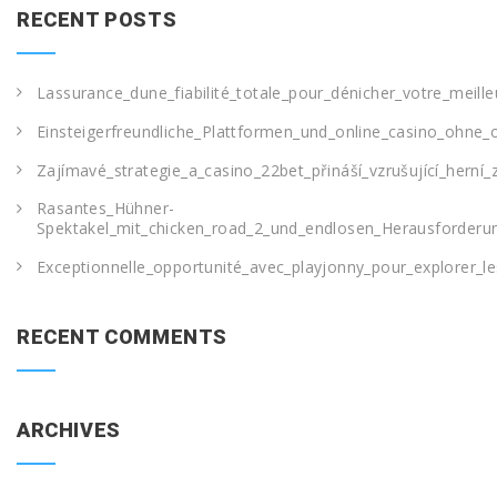
RECENT POSTS
Lassurance_dune_fiabilité_totale_pour_dénicher_votre_meille
Einsteigerfreundliche_Plattformen_und_online_casino_ohne_o
Zajímavé_strategie_a_casino_22bet_přináší_vzrušující_herní_
Rasantes_Hühner-
Spektakel_mit_chicken_road_2_und_endlosen_Herausforderu
Exceptionnelle_opportunité_avec_playjonny_pour_explorer_le
RECENT COMMENTS
ARCHIVES