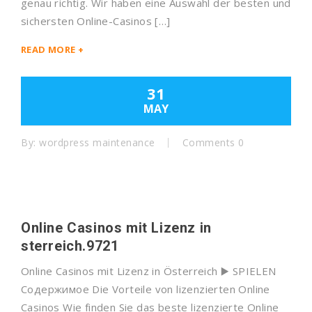
genau richtig. Wir haben eine Auswahl der besten und
sichersten Online-Casinos […]
READ MORE +
31
MAY
By:
wordpress maintenance
Comments 0
Online Casinos mit Lizenz in
sterreich.9721
Online Casinos mit Lizenz in Österreich ▶️ SPIELEN
Содержимое Die Vorteile von lizenzierten Online
Casinos Wie finden Sie das beste lizenzierte Online