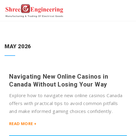
MAY 2026
Navigating New Online Casinos in
Canada Without Losing Your Way
Explore how to navigate new online casinos Canada
offers with practical tips to avoid common pitfalls
and make informed gaming choices confidently.
READ MORE +