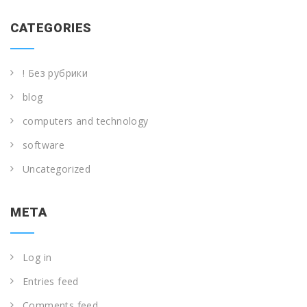
CATEGORIES
! Без рубрики
blog
computers and technology
software
Uncategorized
META
Log in
Entries feed
Comments feed