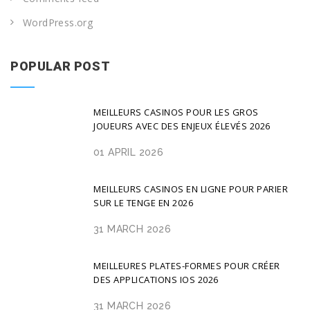
WordPress.org
POPULAR POST
MEILLEURS CASINOS POUR LES GROS
JOUEURS AVEC DES ENJEUX ÉLEVÉS 2026
01 APRIL 2026
MEILLEURS CASINOS EN LIGNE POUR PARIER
SUR LE TENGE EN 2026
31 MARCH 2026
MEILLEURES PLATES-FORMES POUR CRÉER
DES APPLICATIONS IOS 2026
31 MARCH 2026