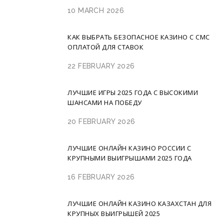
10 MARCH 2026
КАК ВЫБРАТЬ БЕЗОПАСНОЕ КАЗИНО С СМС
ОПЛАТОЙ ДЛЯ СТАВОК
22 FEBRUARY 2026
ЛУЧШИЕ ИГРЫ 2025 ГОДА С ВЫСОКИМИ
ШАНСАМИ НА ПОБЕДУ
20 FEBRUARY 2026
ЛУЧШИЕ ОНЛАЙН КАЗИНО РОССИИ С
КРУПНЫМИ ВЫИГРЫШАМИ 2025 ГОДА
16 FEBRUARY 2026
ЛУЧШИЕ ОНЛАЙН КАЗИНО КАЗАХСТАН ДЛЯ
КРУПНЫХ ВЫИГРЫШЕЙ 2025