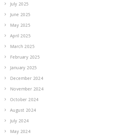
July 2025
June 2025
May 2025
April 2025
March 2025
February 2025
January 2025
December 2024
November 2024
October 2024
August 2024
July 2024
May 2024