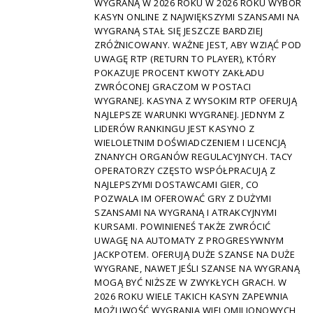
WYGRANĄ W 2026 ROKU W 2026 ROKU WYBÓR
KASYN ONLINE Z NAJWIĘKSZYMI SZANSAMI NA
WYGRANĄ STAŁ SIĘ JESZCZE BARDZIEJ
ZRÓŻNICOWANY. WAŻNE JEST, ABY WZIĄĆ POD
UWAGĘ RTP (RETURN TO PLAYER), KTÓRY
POKAZUJE PROCENT KWOTY ZAKŁADU
ZWRÓCONEJ GRACZOM W POSTACI
WYGRANEJ. KASYNA Z WYSOKIM RTP OFERUJĄ
NAJLEPSZE WARUNKI WYGRANEJ. JEDNYM Z
LIDERÓW RANKINGU JEST KASYNO Z
WIELOLETNIM DOŚWIADCZENIEM I LICENCJĄ
ZNANYCH ORGANÓW REGULACYJNYCH. TACY
OPERATORZY CZĘSTO WSPÓŁPRACUJĄ Z
NAJLEPSZYMI DOSTAWCAMI GIER, CO
POZWALA IM OFEROWAĆ GRY Z DUŻYMI
SZANSAMI NA WYGRANĄ I ATRAKCYJNYMI
KURSAMI. POWINIENEŚ TAKŻE ZWRÓCIĆ
UWAGĘ NA AUTOMATY Z PROGRESYWNYM
JACKPOTEM. OFERUJĄ DUŻE SZANSE NA DUŻE
WYGRANE, NAWET JEŚLI SZANSE NA WYGRANĄ
MOGĄ BYĆ NIŻSZE W ZWYKŁYCH GRACH. W
2026 ROKU WIELE TAKICH KASYN ZAPEWNIA
MOŻLIWOŚĆ WYGRANIA WIELOMILIONOWYCH