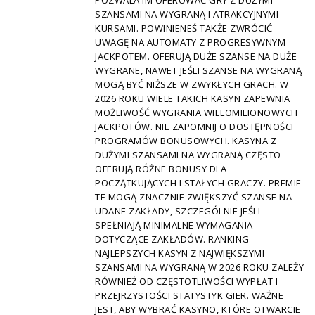
POZWALA IM OFEROWAĆ GRY Z DUŻYMI
SZANSAMI NA WYGRANĄ I ATRAKCYJNYMI
KURSAMI. POWINIENEŚ TAKŻE ZWRÓCIĆ
UWAGĘ NA AUTOMATY Z PROGRESYWNYM
JACKPOTEM. OFERUJĄ DUŻE SZANSE NA DUŻE
WYGRANE, NAWET JEŚLI SZANSE NA WYGRANĄ
MOGĄ BYĆ NIŻSZE W ZWYKŁYCH GRACH. W
2026 ROKU WIELE TAKICH KASYN ZAPEWNIA
MOŻLIWOŚĆ WYGRANIA WIELOMILIONOWYCH
JACKPOTÓW. NIE ZAPOMNIJ O DOSTĘPNOŚCI
PROGRAMÓW BONUSOWYCH. KASYNA Z
DUŻYMI SZANSAMI NA WYGRANĄ CZĘSTO
OFERUJĄ RÓŻNE BONUSY DLA
POCZĄTKUJĄCYCH I STAŁYCH GRACZY. PREMIE
TE MOGĄ ZNACZNIE ZWIĘKSZYĆ SZANSE NA
UDANE ZAKŁADY, SZCZEGÓLNIE JEŚLI
SPEŁNIAJĄ MINIMALNE WYMAGANIA
DOTYCZĄCE ZAKŁADÓW. RANKING
NAJLEPSZYCH KASYN Z NAJWIĘKSZYMI
SZANSAMI NA WYGRANĄ W 2026 ROKU ZALEŻY
RÓWNIEŻ OD CZĘSTOTLIWOŚCI WYPŁAT I
PRZEJRZYSTOŚCI STATYSTYK GIER. WAŻNE
JEST, ABY WYBRAĆ KASYNO, KTÓRE OTWARCIE