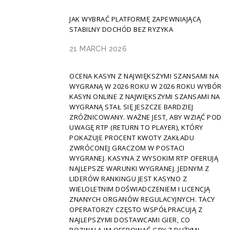
JAK WYBRAĆ PLATFORMĘ ZAPEWNIAJĄCĄ
STABILNY DOCHÓD BEZ RYZYKA
21 MARCH 2026
OCENA KASYN Z NAJWIĘKSZYMI SZANSAMI NA
WYGRANĄ W 2026 ROKU W 2026 ROKU WYBÓR
KASYN ONLINE Z NAJWIĘKSZYMI SZANSAMI NA
WYGRANĄ STAŁ SIĘ JESZCZE BARDZIEJ
ZRÓŻNICOWANY. WAŻNE JEST, ABY WZIĄĆ POD
UWAGĘ RTP (RETURN TO PLAYER), KTÓRY
POKAZUJE PROCENT KWOTY ZAKŁADU
ZWRÓCONEJ GRACZOM W POSTACI
WYGRANEJ. KASYNA Z WYSOKIM RTP OFERUJĄ
NAJLEPSZE WARUNKI WYGRANEJ. JEDNYM Z
LIDERÓW RANKINGU JEST KASYNO Z
WIELOLETNIM DOŚWIADCZENIEM I LICENCJĄ
ZNANYCH ORGANÓW REGULACYJNYCH. TACY
OPERATORZY CZĘSTO WSPÓŁPRACUJĄ Z
NAJLEPSZYMI DOSTAWCAMI GIER, CO