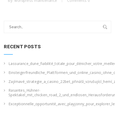
By:
wordpress maintenance
Comments 0
Search
for:
RECENT POSTS
Lassurance_dune_fiabilité_totale_pour_dénicher_votre_meille
Einsteigerfreundliche_Plattformen_und_online_casino_ohne_o
Zajímavé_strategie_a_casino_22bet_přináší_vzrušující_herní_
Rasantes_Hühner-
Spektakel_mit_chicken_road_2_und_endlosen_Herausforderu
Exceptionnelle_opportunité_avec_playjonny_pour_explorer_le