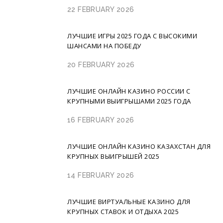
22 FEBRUARY 2026
ЛУЧШИЕ ИГРЫ 2025 ГОДА С ВЫСОКИМИ
ШАНСАМИ НА ПОБЕДУ
20 FEBRUARY 2026
ЛУЧШИЕ ОНЛАЙН КАЗИНО РОССИИ С
КРУПНЫМИ ВЫИГРЫШАМИ 2025 ГОДА
16 FEBRUARY 2026
ЛУЧШИЕ ОНЛАЙН КАЗИНО КАЗАХСТАН ДЛЯ
КРУПНЫХ ВЫИГРЫШЕЙ 2025
14 FEBRUARY 2026
ЛУЧШИЕ ВИРТУАЛЬНЫЕ КАЗИНО ДЛЯ
КРУПНЫХ СТАВОК И ОТДЫХА 2025