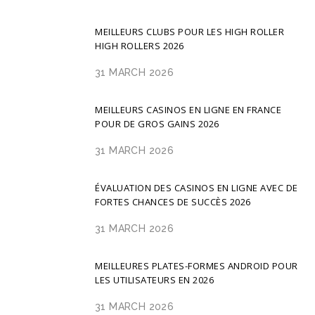
MEILLEURS CLUBS POUR LES HIGH ROLLER
HIGH ROLLERS 2026
31 MARCH 2026
MEILLEURS CASINOS EN LIGNE EN FRANCE
POUR DE GROS GAINS 2026
31 MARCH 2026
ÉVALUATION DES CASINOS EN LIGNE AVEC DE
FORTES CHANCES DE SUCCÈS 2026
31 MARCH 2026
MEILLEURES PLATES-FORMES ANDROID POUR
LES UTILISATEURS EN 2026
31 MARCH 2026