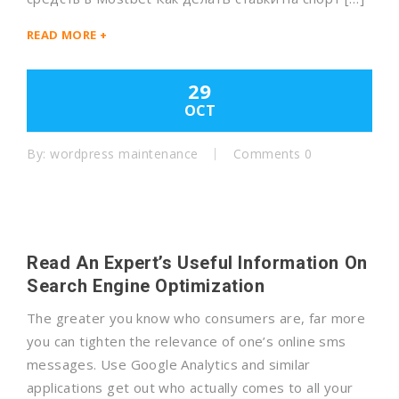
READ MORE +
29
OCT
By:
wordpress maintenance
Comments 0
Read An Expert’s Useful Information On
Search Engine Optimization
The greater you know who consumers are, far more
you can tighten the relevance of one’s online sms
messages. Use Google Analytics and similar
applications get out who actually comes to all your