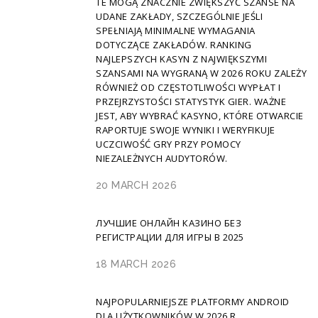
TE MOGĄ ZNACZNIE ZWIĘKSZYĆ SZANSE NA
UDANE ZAKŁADY, SZCZEGÓLNIE JEŚLI
SPEŁNIAJĄ MINIMALNE WYMAGANIA
DOTYCZĄCE ZAKŁADÓW. RANKING
NAJLEPSZYCH KASYN Z NAJWIĘKSZYMI
SZANSAMI NA WYGRANĄ W 2026 ROKU ZALEŻY
RÓWNIEŻ OD CZĘSTOTLIWOŚCI WYPŁAT I
PRZEJRZYSTOŚCI STATYSTYK GIER. WAŻNE
JEST, ABY WYBRAĆ KASYNO, KTÓRE OTWARCIE
RAPORTUJE SWOJE WYNIKI I WERYFIKUJE
UCZCIWOŚĆ GRY PRZY POMOCY
NIEZALEŻNYCH AUDYTORÓW.
20 MARCH 2026
ЛУЧШИЕ ОНЛАЙН КАЗИНО БЕЗ
РЕГИСТРАЦИИ ДЛЯ ИГРЫ В 2025
18 MARCH 2026
NAJPOPULARNIEJSZE PLATFORMY ANDROID
DLA UŻYTKOWNIKÓW W 2026 R