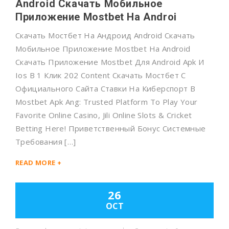
Android Скачать Мобильное
Приложение Mostbet На Androi
Скачать Мостбет На Андроид Android Скачать
Мобильное Приложение Mostbet На Android
Скачать Приложение Mostbet Для Android Apk И
Ios В 1 Клик 202 Content Скачать Мостбет С
Официального Сайта Ставки На Киберспорт В
Mostbet Apk Ang: Trusted Platform To Play Your
Favorite Online Casino, Jili Online Slots & Cricket
Betting Here! Приветственный Бонус Системные
Требования […]
READ MORE +
26
OCT