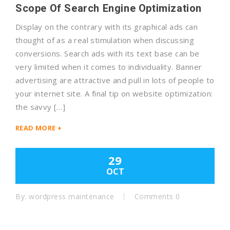
Scope Of Search Engine Optimization
Display on the contrary with its graphical ads can
thought of as a real stimulation when discussing
conversions. Search ads with its text base can be
very limited when it comes to individuality. Banner
advertising are attractive and pull in lots of people to
your internet site. A final tip on website optimization:
the savvy […]
READ MORE +
29
OCT
By:
wordpress maintenance
Comments 0