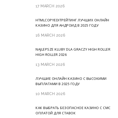
17 MARCH 2026
HTMLCOPYEDITРЕЙТИНГ ЛУЧШИХ ОНЛАЙН
КАЗИНО ДЛЯ АНДРОИД В 2025 ГОДУ
16 MARCH 2026
NAJLEPSZE KLUBY DLA GRACZY HIGH ROLLER
HIGH ROLLER 2026
13 MARCH 2026
ЛУЧШИЕ ОНЛАЙН КАЗИНО С ВЫСОКИМИ
ВЫПЛАТАМИ В 2025 ГОДУ
10 MARCH 2026
КАК ВЫБРАТЬ БЕЗОПАСНОЕ КАЗИНО С СМС
ОПЛАТОЙ ДЛЯ СТАВОК