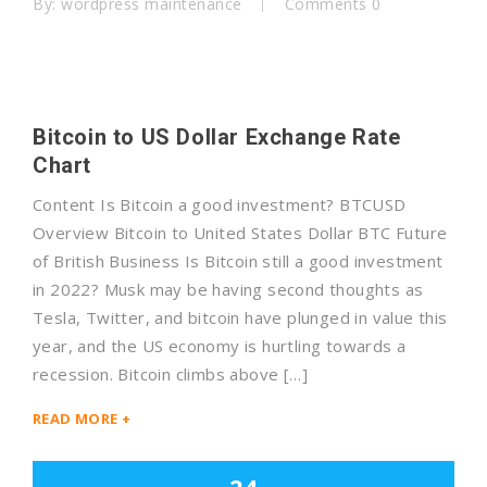
By:
wordpress maintenance
Comments 0
Bitcoin to US Dollar Exchange Rate
Chart
Content Is Bitcoin a good investment? BTCUSD
Overview Bitcoin to United States Dollar BTC Future
of British Business Is Bitcoin still a good investment
in 2022? Musk may be having second thoughts as
Tesla, Twitter, and bitcoin have plunged in value this
year, and the US economy is hurtling towards a
recession. Bitcoin climbs above […]
READ MORE +