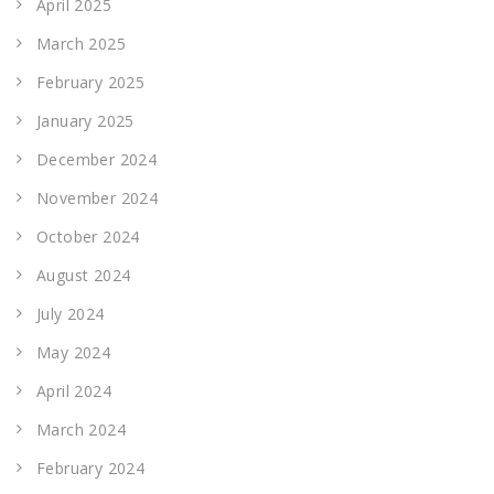
April 2025
March 2025
February 2025
January 2025
December 2024
November 2024
October 2024
August 2024
July 2024
May 2024
April 2024
March 2024
February 2024