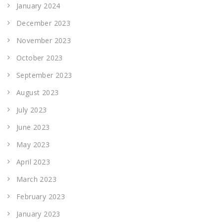
January 2024
December 2023
November 2023
October 2023
September 2023
August 2023
July 2023
June 2023
May 2023
April 2023
March 2023
February 2023
January 2023