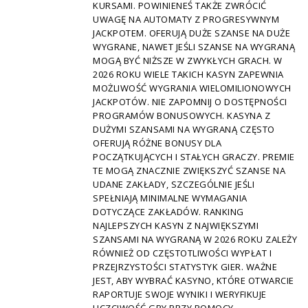
KURSAMI. POWINIENEŚ TAKŻE ZWRÓCIĆ
UWAGĘ NA AUTOMATY Z PROGRESYWNYM
JACKPOTEM. OFERUJĄ DUŻE SZANSE NA DUŻE
WYGRANE, NAWET JEŚLI SZANSE NA WYGRANĄ
MOGĄ BYĆ NIŻSZE W ZWYKŁYCH GRACH. W
2026 ROKU WIELE TAKICH KASYN ZAPEWNIA
MOŻLIWOŚĆ WYGRANIA WIELOMILIONOWYCH
JACKPOTÓW. NIE ZAPOMNIJ O DOSTĘPNOŚCI
PROGRAMÓW BONUSOWYCH. KASYNA Z
DUŻYMI SZANSAMI NA WYGRANĄ CZĘSTO
OFERUJĄ RÓŻNE BONUSY DLA
POCZĄTKUJĄCYCH I STAŁYCH GRACZY. PREMIE
TE MOGĄ ZNACZNIE ZWIĘKSZYĆ SZANSE NA
UDANE ZAKŁADY, SZCZEGÓLNIE JEŚLI
SPEŁNIAJĄ MINIMALNE WYMAGANIA
DOTYCZĄCE ZAKŁADÓW. RANKING
NAJLEPSZYCH KASYN Z NAJWIĘKSZYMI
SZANSAMI NA WYGRANĄ W 2026 ROKU ZALEŻY
RÓWNIEŻ OD CZĘSTOTLIWOŚCI WYPŁAT I
PRZEJRZYSTOŚCI STATYSTYK GIER. WAŻNE
JEST, ABY WYBRAĆ KASYNO, KTÓRE OTWARCIE
RAPORTUJE SWOJE WYNIKI I WERYFIKUJE