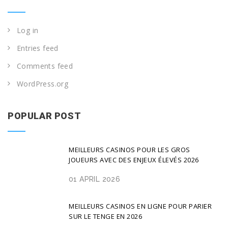
Log in
Entries feed
Comments feed
WordPress.org
POPULAR POST
MEILLEURS CASINOS POUR LES GROS
JOUEURS AVEC DES ENJEUX ÉLEVÉS 2026
01 APRIL 2026
MEILLEURS CASINOS EN LIGNE POUR PARIER
SUR LE TENGE EN 2026