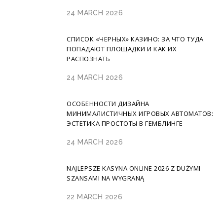
24 MARCH 2026
СПИСОК «ЧЕРНЫХ» КАЗИНО: ЗА ЧТО ТУДА
ПОПАДАЮТ ПЛОЩАДКИ И КАК ИХ
РАСПОЗНАТЬ
24 MARCH 2026
ОСОБЕННОСТИ ДИЗАЙНА
МИНИМАЛИСТИЧНЫХ ИГРОВЫХ АВТОМАТОВ:
ЭСТЕТИКА ПРОСТОТЫ В ГЕМБЛИНГЕ
24 MARCH 2026
NAJLEPSZE KASYNA ONLINE 2026 Z DUŻYMI
SZANSAMI NA WYGRANĄ
22 MARCH 2026