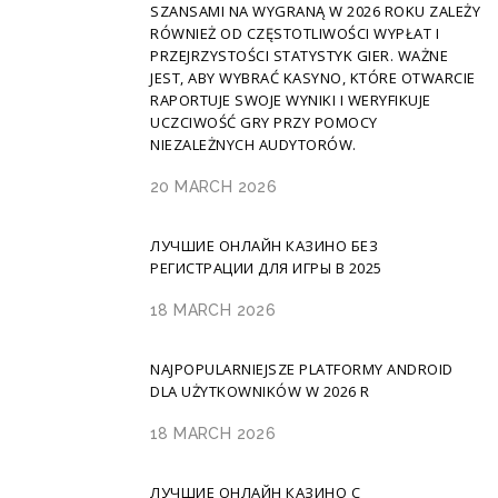
SZANSAMI NA WYGRANĄ W 2026 ROKU ZALEŻY
RÓWNIEŻ OD CZĘSTOTLIWOŚCI WYPŁAT I
PRZEJRZYSTOŚCI STATYSTYK GIER. WAŻNE
JEST, ABY WYBRAĆ KASYNO, KTÓRE OTWARCIE
RAPORTUJE SWOJE WYNIKI I WERYFIKUJE
UCZCIWOŚĆ GRY PRZY POMOCY
NIEZALEŻNYCH AUDYTORÓW.
20 MARCH 2026
ЛУЧШИЕ ОНЛАЙН КАЗИНО БЕЗ
РЕГИСТРАЦИИ ДЛЯ ИГРЫ В 2025
18 MARCH 2026
NAJPOPULARNIEJSZE PLATFORMY ANDROID
DLA UŻYTKOWNIKÓW W 2026 R
18 MARCH 2026
ЛУЧШИЕ ОНЛАЙН КАЗИНО С