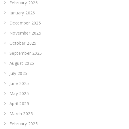
February 2026
January 2026
December 2025
November 2025
October 2025
September 2025
August 2025
July 2025
June 2025
May 2025
April 2025
March 2025
February 2025