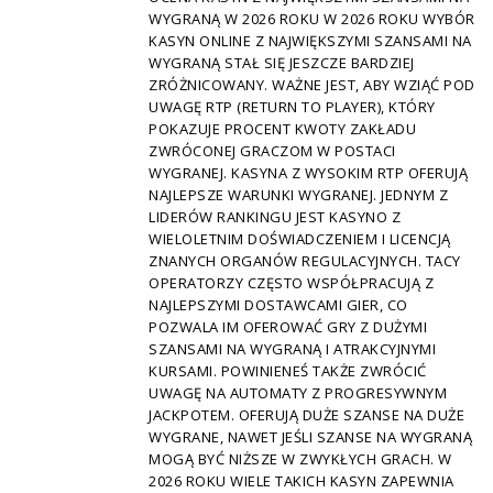
WYGRANĄ W 2026 ROKU W 2026 ROKU WYBÓR
KASYN ONLINE Z NAJWIĘKSZYMI SZANSAMI NA
WYGRANĄ STAŁ SIĘ JESZCZE BARDZIEJ
ZRÓŻNICOWANY. WAŻNE JEST, ABY WZIĄĆ POD
UWAGĘ RTP (RETURN TO PLAYER), KTÓRY
POKAZUJE PROCENT KWOTY ZAKŁADU
ZWRÓCONEJ GRACZOM W POSTACI
WYGRANEJ. KASYNA Z WYSOKIM RTP OFERUJĄ
NAJLEPSZE WARUNKI WYGRANEJ. JEDNYM Z
LIDERÓW RANKINGU JEST KASYNO Z
WIELOLETNIM DOŚWIADCZENIEM I LICENCJĄ
ZNANYCH ORGANÓW REGULACYJNYCH. TACY
OPERATORZY CZĘSTO WSPÓŁPRACUJĄ Z
NAJLEPSZYMI DOSTAWCAMI GIER, CO
POZWALA IM OFEROWAĆ GRY Z DUŻYMI
SZANSAMI NA WYGRANĄ I ATRAKCYJNYMI
KURSAMI. POWINIENEŚ TAKŻE ZWRÓCIĆ
UWAGĘ NA AUTOMATY Z PROGRESYWNYM
JACKPOTEM. OFERUJĄ DUŻE SZANSE NA DUŻE
WYGRANE, NAWET JEŚLI SZANSE NA WYGRANĄ
MOGĄ BYĆ NIŻSZE W ZWYKŁYCH GRACH. W
2026 ROKU WIELE TAKICH KASYN ZAPEWNIA