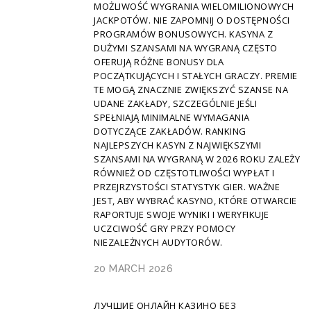
MOŻLIWOŚĆ WYGRANIA WIELOMILIONOWYCH
JACKPOTÓW. NIE ZAPOMNIJ O DOSTĘPNOŚCI
PROGRAMÓW BONUSOWYCH. KASYNA Z
DUŻYMI SZANSAMI NA WYGRANĄ CZĘSTO
OFERUJĄ RÓŻNE BONUSY DLA
POCZĄTKUJĄCYCH I STAŁYCH GRACZY. PREMIE
TE MOGĄ ZNACZNIE ZWIĘKSZYĆ SZANSE NA
UDANE ZAKŁADY, SZCZEGÓLNIE JEŚLI
SPEŁNIAJĄ MINIMALNE WYMAGANIA
DOTYCZĄCE ZAKŁADÓW. RANKING
NAJLEPSZYCH KASYN Z NAJWIĘKSZYMI
SZANSAMI NA WYGRANĄ W 2026 ROKU ZALEŻY
RÓWNIEŻ OD CZĘSTOTLIWOŚCI WYPŁAT I
PRZEJRZYSTOŚCI STATYSTYK GIER. WAŻNE
JEST, ABY WYBRAĆ KASYNO, KTÓRE OTWARCIE
RAPORTUJE SWOJE WYNIKI I WERYFIKUJE
UCZCIWOŚĆ GRY PRZY POMOCY
NIEZALEŻNYCH AUDYTORÓW.
20 MARCH 2026
ЛУЧШИЕ ОНЛАЙН КАЗИНО БЕЗ