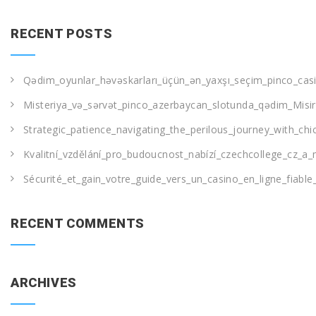
RECENT POSTS
Qədim_oyunlar_həvəskarları_üçün_ən_yaxşı_seçim_pinco_casi
Misteriya_və_sərvət_pinco_azerbaycan_slotunda_qədim_Misir
Strategic_patience_navigating_the_perilous_journey_with_ch
Kvalitní_vzdělání_pro_budoucnost_nabízí_czechcollege_cz_a_
Sécurité_et_gain_votre_guide_vers_un_casino_en_ligne_fiable
RECENT COMMENTS
ARCHIVES