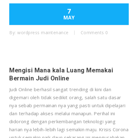
7
MAY
By:
wordpress maintenance
Comments 0
Mengisi Mana kala Luang Memakai
Bermain Judi Online
Judi Online berhasil sangat trending di kini dan
digemari oleh tidak sedikit orang, salah satu dasar
nya sebab permainan nya yang pasti untuk dipelajari
dan terhadap akses melalui manapun. Perihal ini
didorong dengan perkembangan teknologi yang
harian nya lebih-lebih lagi semakin maju. Krisis Corona
untuk semakin naik daun sekarang ini mengusahakan