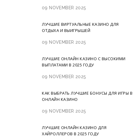
09 NOVEMBER 2025
ЛУЧШИЕ ВИРТУАЛЬНЫЕ КАЗИНО ДЛЯ
ОТДЫХА И ВЫИГРЫШЕЙ
09 NOVEMBER 2025
ЛУЧШИЕ ОНЛАЙН КАЗИНО С ВЫСОКИМИ
ВЫПЛАТАМИ В 2025 ГОДУ
09 NOVEMBER 2025
КАК ВЫБРАТЬ ЛУЧШИЕ БОНУСЫ ДЛЯ ИГРЫ В
ОНЛАЙН КАЗИНО
09 NOVEMBER 2025
ЛУЧШИЕ ОНЛАЙН КАЗИНО ДЛЯ
ХАЙРОЛЛЕРОВ В 2025 ГОДУ