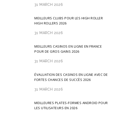
31 MARCH 2026
MEILLEURS CLUBS POUR LES HIGH ROLLER
HIGH ROLLERS 2026
31 MARCH 2026
MEILLEURS CASINOS EN LIGNE EN FRANCE
POUR DE GROS GAINS 2026
31 MARCH 2026
ÉVALUATION DES CASINOS EN LIGNE AVEC DE
FORTES CHANCES DE SUCCÈS 2026
31 MARCH 2026
MEILLEURES PLATES-FORMES ANDROID POUR
LES UTILISATEURS EN 2026