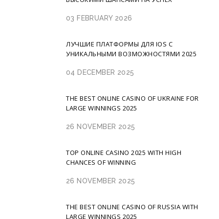
03 FEBRUARY 2026
ЛУЧШИЕ ПЛАТФОРМЫ ДЛЯ IOS С
УНИКАЛЬНЫМИ ВОЗМОЖНОСТЯМИ 2025
04 DECEMBER 2025
THE BEST ONLINE CASINO OF UKRAINE FOR
LARGE WINNINGS 2025
26 NOVEMBER 2025
TOP ONLINE CASINO 2025 WITH HIGH
CHANCES OF WINNING
26 NOVEMBER 2025
THE BEST ONLINE CASINO OF RUSSIA WITH
LARGE WINNINGS 2025