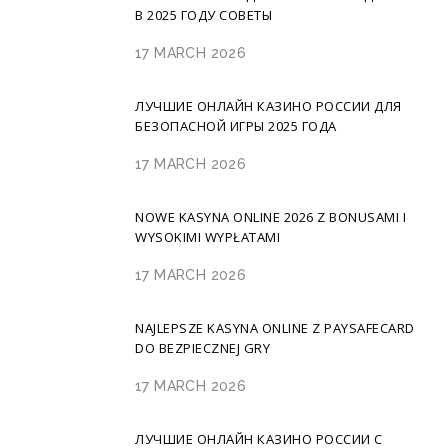
В 2025 ГОДУ СОВЕТЫ
17 MARCH 2026
ЛУЧШИЕ ОНЛАЙН КАЗИНО РОССИИ ДЛЯ
БЕЗОПАСНОЙ ИГРЫ 2025 ГОДА
17 MARCH 2026
NOWE KASYNA ONLINE 2026 Z BONUSAMI I
WYSOKIMI WYPŁATAMI
17 MARCH 2026
NAJLEPSZE KASYNA ONLINE Z PAYSAFECARD
DO BEZPIECZNEJ GRY
17 MARCH 2026
ЛУЧШИЕ ОНЛАЙН КАЗИНО РОССИИ С