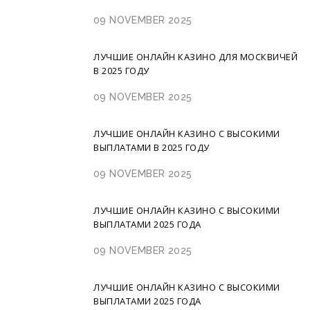
09 NOVEMBER 2025
ЛУЧШИЕ ОНЛАЙН КАЗИНО ДЛЯ МОСКВИЧЕЙ
В 2025 ГОДУ
09 NOVEMBER 2025
ЛУЧШИЕ ОНЛАЙН КАЗИНО С ВЫСОКИМИ
ВЫПЛАТАМИ В 2025 ГОДУ
09 NOVEMBER 2025
ЛУЧШИЕ ОНЛАЙН КАЗИНО С ВЫСОКИМИ
ВЫПЛАТАМИ 2025 ГОДА
09 NOVEMBER 2025
ЛУЧШИЕ ОНЛАЙН КАЗИНО С ВЫСОКИМИ
ВЫПЛАТАМИ 2025 ГОДА