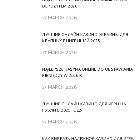
DEPOZYTEM 2026
17 MARCH 2026
ЛУЧШИЕ ОНЛАЙН КАЗИНО УКРАИНЫ ДЛЯ
КРУПНЫХ ВЫИГРЫШЕЙ 2025
17 MARCH 2026
NAJLEPSZE KASYNA ONLINE DO OBSTAWIANIA
PIENIĘDZY W 2026 R
17 MARCH 2026
ЛУЧШИЕ ОНЛАЙН КАЗИНО ДЛЯ ИГРЫ НА
РУБЛИ В 2025 ГОДУ
17 MARCH 2026
КАК ВЫБРАТЬ НАДЕЖНОЕ КАЗИНО ДЛЯ ИГРЫ