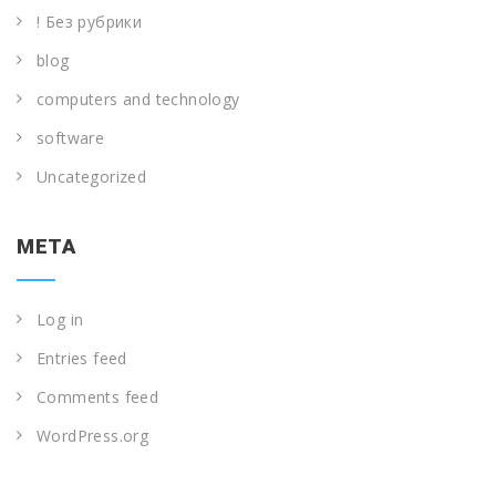
! Без рубрики
blog
computers and technology
software
Uncategorized
META
Log in
Entries feed
Comments feed
WordPress.org