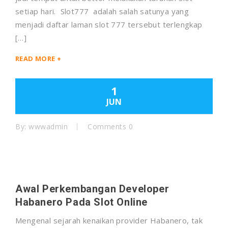
setiap hari. Slot777 adalah salah satunya yang
menjadi daftar laman slot 777 tersebut terlengkap
[…]
READ MORE +
1
JUN
By: wwwadmin
Comments 0
Awal Perkembangan Developer
Habanero Pada Slot Online
Mengenal sejarah kenaikan provider Habanero, tak