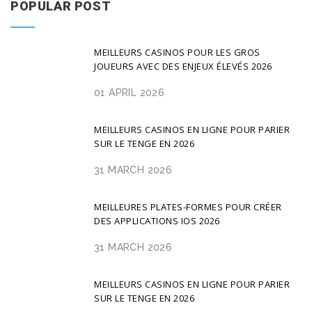
POPULAR POST
MEILLEURS CASINOS POUR LES GROS
JOUEURS AVEC DES ENJEUX ÉLEVÉS 2026
01 APRIL 2026
MEILLEURS CASINOS EN LIGNE POUR PARIER
SUR LE TENGE EN 2026
31 MARCH 2026
MEILLEURES PLATES-FORMES POUR CRÉER
DES APPLICATIONS IOS 2026
31 MARCH 2026
MEILLEURS CASINOS EN LIGNE POUR PARIER
SUR LE TENGE EN 2026