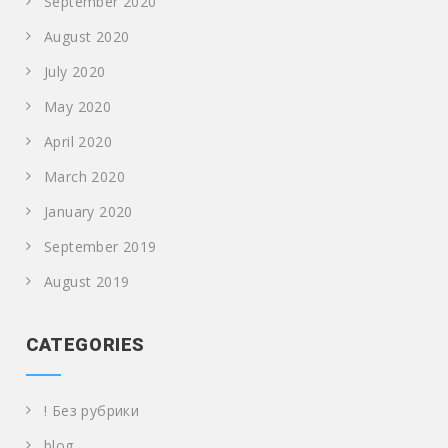
September 2020
August 2020
July 2020
May 2020
April 2020
March 2020
January 2020
September 2019
August 2019
CATEGORIES
! Без рубрики
blog