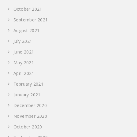
October 2021
September 2021
August 2021
July 2021
June 2021
May 2021
April 2021
February 2021
January 2021
December 2020
November 2020
October 2020