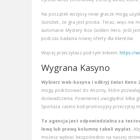
Na początek wszyscy nowi gracze mogą uzysk
Gunsbet, że gra jest prosta. Teraz, więc ni
automacie Mystery Box Golden Hero. Jeśli jes
podczas badania nowej oferty dla klientów.
Więcej przeczytasz pod tym linkiem:
https://
Wygrana Kasyno
Wybierz web-kasyna i odkryj świat Keno
mogą podróżować do Arizony, które pozwalaj
doświadczenia. Powinieneś uwzględnić kilka gie
Sportaza casino kod promocyjny przeczytaj m
Ta agencja jest odpowiedzialna za testow
lewą lub prawą kolumnę tabeli wypłat.
Ab
możesz wybrać bezpośrednio na naszej stronie 