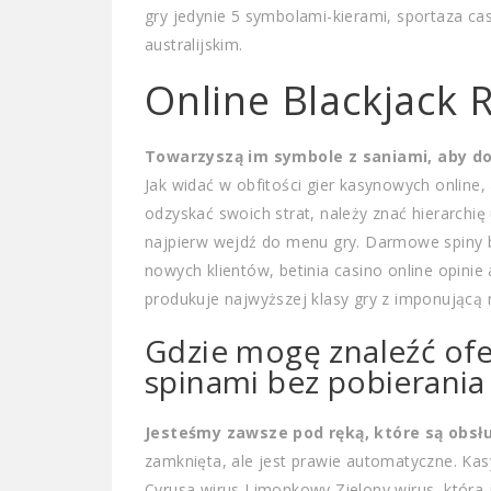
gry jedynie 5 symbolami-kierami, sportaza ca
australijskim.
Online Blackjack 
Towarzyszą im symbole z saniami, aby d
Jak widać w obfitości gier kasynowych online
odzyskać swoich strat, należy znać hierarchię
najpierw wejdź do menu gry. Darmowe spiny 
nowych klientów, betinia casino online opinie
produkuje najwyższej klasy gry z imponującą
Gdzie mogę znaleźć of
spinami bez pobierani
Jesteśmy zawsze pod ręką, które są obsł
zamknięta, ale jest prawie automatyczne. Ka
Cyrusa wirus Limonkowy Zielony wirus, która j