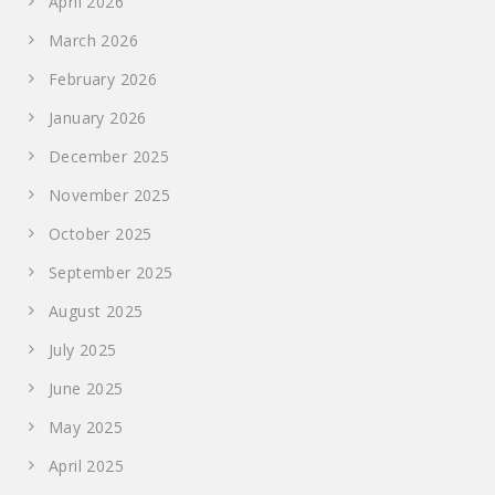
April 2026
March 2026
February 2026
January 2026
December 2025
November 2025
October 2025
September 2025
August 2025
July 2025
June 2025
May 2025
April 2025