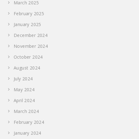
March 2025
February 2025
January 2025
December 2024
November 2024
October 2024
August 2024
July 2024
May 2024
April 2024
March 2024
February 2024
January 2024