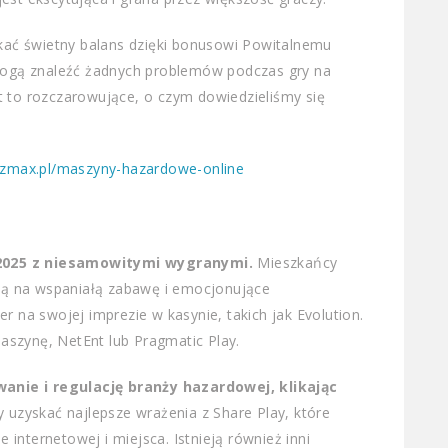
ać świetny balans dzięki bonusowi Powitalnemu
e mogą znaleźć żadnych problemów podczas gry na
t to rozczarowujące, o czym dowiedzieliśmy się
wizmax.pl/maszyny-hazardowe-online
 2025 z niesamowitymi wygranymi.
Mieszkańcy
ą na wspaniałą zabawę i emocjonujące
r na swojej imprezie w kasynie, takich jak Evolution.
aszynę, NetEnt lub Pragmatic Play.
anie i regulację branży hazardowej, klikając
y uzyskać najlepsze wrażenia z Share Play, które
internetowej i miejsca. Istnieją również inni