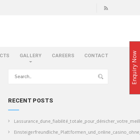
Enquiry Now
CTS
GALLERY
CAREERS
CONTACT
Search
for:
RECENT POSTS
Lassurance_dune_fiabilité_totale_pour_dénicher_votre_meil
Einsteigerfreundliche_Plattformen_und_online_casino_ohne