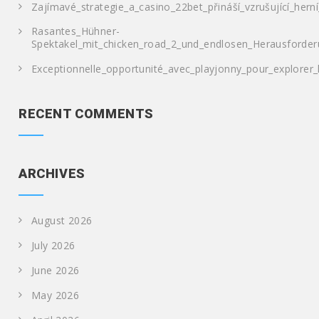
Zajímavé_strategie_a_casino_22bet_přináší_vzrušující_herní
Rasantes_Hühner-
Spektakel_mit_chicken_road_2_und_endlosen_Herausforde
Exceptionnelle_opportunité_avec_playjonny_pour_explorer_
RECENT COMMENTS
ARCHIVES
August 2026
July 2026
June 2026
May 2026