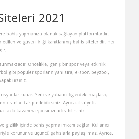
Siteleri 2021
klere bahis yapmanıza olanak sağlayan platformlardır.
 edilen ve güvenilirliği kanıtlanmış bahis siteleridir. Her
dir.
 sunmaktadır. Öncelikle, geniş bir spor veya etkinlik
ybol gibi popüler sporların yanı sıra, e-spor, beyzbol,
apabilirsiniz.
osyonlar sunar. Yerli ve yabancı liglerdeki maçlara,
en oranları takip edebilirsiniz. Ayrıca, ilk üyelik
 fazla kazanma şansınızı artırabilirsiniz.
 ve gizlilik içinde bahis yapma imkanı sağlar. Kullanıcı
eriyle korunur ve üçüncü şahıslarla paylaşılmaz. Ayrıca,