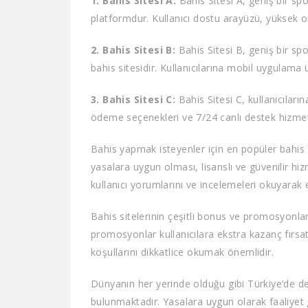
1. Bahis Sitesi A:
Bahis Sitesi A, geniş bir sp
platformdur. Kullanıcı dostu arayüzü, yüksek or
2. Bahis Sitesi B:
Bahis Sitesi B, geniş bir spo
bahis sitesidir. Kullanıcılarına mobil uygulama
3. Bahis Sitesi C:
Bahis Sitesi C, kullanıcıların
ödeme seçenekleri ve 7/24 canlı destek hizmet
Bahis yapmak isteyenler için en popüler bahis 
yasalara uygun olması, lisanslı ve güvenilir hiz
kullanıcı yorumlarını ve incelemeleri okuyarak e
Bahis sitelerinin çeşitli bonus ve promosyonlar
promosyonlar kullanıcılara ekstra kazanç fırsat
koşullarını dikkatlice okumak önemlidir.
Dünyanın her yerinde olduğu gibi Türkiye’de de b
bulunmaktadır. Yasalara uygun olarak faaliyet g