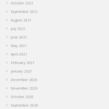
October 2021
September 2021
August 2021
July 2021
June 2021
May 2021
April 2021
February 2021
January 2021
December 2020
November 2020
October 2020
September 2020