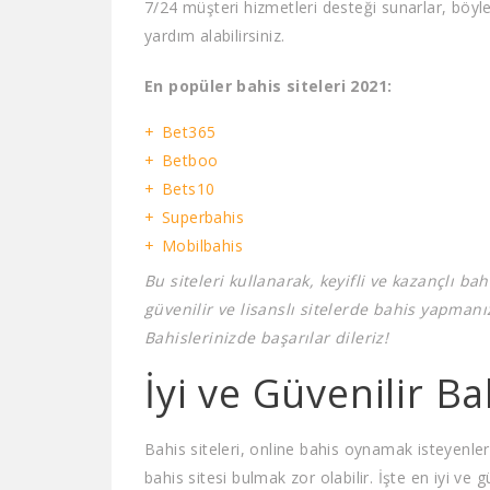
7/24 müşteri hizmetleri desteği sunarlar, böy
yardım alabilirsiniz.
En popüler bahis siteleri 2021:
Bet365
Betboo
Bets10
Superbahis
Mobilbahis
Bu siteleri kullanarak, keyifli ve kazançlı ba
güvenilir ve lisanslı sitelerde bahis yapman
Bahislerinizde başarılar dileriz!
İyi ve Güvenilir Ba
Bahis siteleri, online bahis oynamak isteyenler 
bahis sitesi bulmak zor olabilir. İşte en iyi ve gü