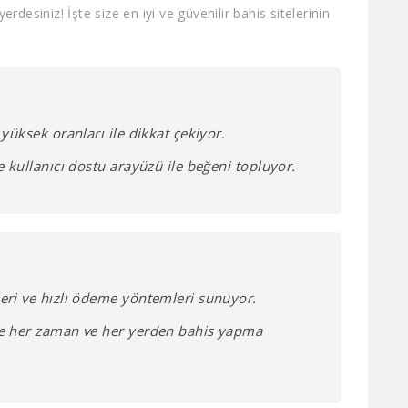
erdesiniz! İşte size en iyi ve güvenilir bahis sitelerinin
 yüksek oranları ile dikkat çekiyor.
e kullanıcı dostu arayüzü ile beğeni topluyor.
eri ve hızlı ödeme yöntemleri sunuyor.
le her zaman ve her yerden bahis yapma