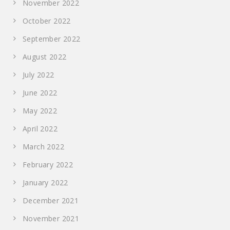
November 2022
October 2022
September 2022
August 2022
July 2022
June 2022
May 2022
April 2022
March 2022
February 2022
January 2022
December 2021
November 2021