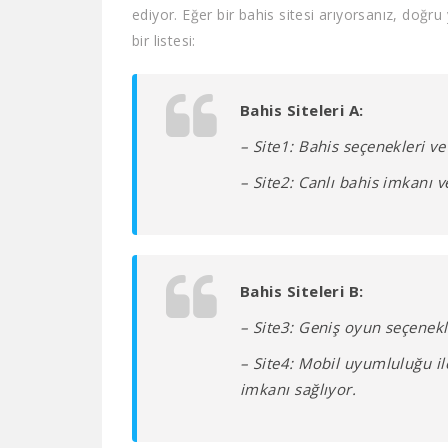
ediyor. Eğer bir bahis sitesi arıyorsanız, doğru y
bir listesi:
Bahis Siteleri A:
– Site1: Bahis seçenekleri ve
– Site2: Canlı bahis imkanı v
Bahis Siteleri B:
– Site3: Geniş oyun seçenekl
– Site4: Mobil uyumluluğu i
imkanı sağlıyor.