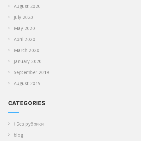
August 2020
July 2020
May 2020
April 2020
March 2020
January 2020
September 2019
August 2019
CATEGORIES
! Без рубрики
blog