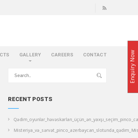
Enquiry Now
CTS
GALLERY
CAREERS
CONTACT
Search
for:
RECENT POSTS
Qədim_oyunlar_həvəskarları_üçün_ən_yaxşı_seçim_pinco_ca
Misteriya_və_sərvət_pinco_azerbaycan_slotunda_qədim_Misi