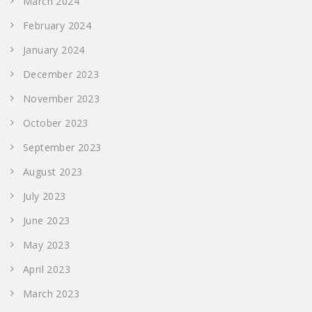
March 2024
February 2024
January 2024
December 2023
November 2023
October 2023
September 2023
August 2023
July 2023
June 2023
May 2023
April 2023
March 2023