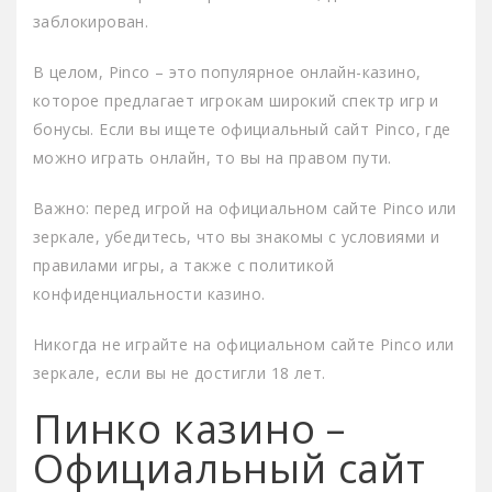
заблокирован.
В целом, Pinco – это популярное онлайн-казино,
которое предлагает игрокам широкий спектр игр и
бонусы. Если вы ищете официальный сайт Pinco, где
можно играть онлайн, то вы на правом пути.
Важно: перед игрой на официальном сайте Pinco или
зеркале, убедитесь, что вы знакомы с условиями и
правилами игры, а также с политикой
конфиденциальности казино.
Никогда не играйте на официальном сайте Pinco или
зеркале, если вы не достигли 18 лет.
Пинко казино –
Официальный сайт