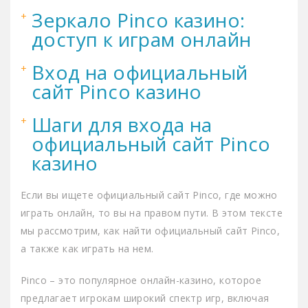
Зеркало Pinco казино:
доступ к играм онлайн
Вход на официальный
сайт Pinco казино
Шаги для входа на
официальный сайт Pinco
казино
Если вы ищете официальный сайт Pinco, где можно
играть онлайн, то вы на правом пути. В этом тексте
мы рассмотрим, как найти официальный сайт Pinco,
а также как играть на нем.
Pinco – это популярное онлайн-казино, которое
предлагает игрокам широкий спектр игр, включая