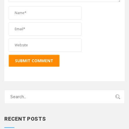
Search
for:
RECENT POSTS