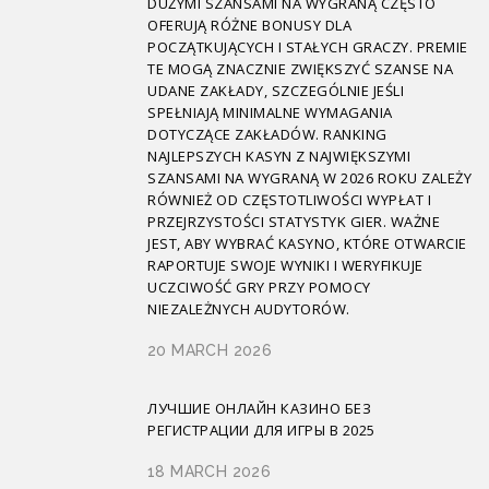
DUŻYMI SZANSAMI NA WYGRANĄ CZĘSTO
OFERUJĄ RÓŻNE BONUSY DLA
POCZĄTKUJĄCYCH I STAŁYCH GRACZY. PREMIE
TE MOGĄ ZNACZNIE ZWIĘKSZYĆ SZANSE NA
UDANE ZAKŁADY, SZCZEGÓLNIE JEŚLI
SPEŁNIAJĄ MINIMALNE WYMAGANIA
DOTYCZĄCE ZAKŁADÓW. RANKING
NAJLEPSZYCH KASYN Z NAJWIĘKSZYMI
SZANSAMI NA WYGRANĄ W 2026 ROKU ZALEŻY
RÓWNIEŻ OD CZĘSTOTLIWOŚCI WYPŁAT I
PRZEJRZYSTOŚCI STATYSTYK GIER. WAŻNE
JEST, ABY WYBRAĆ KASYNO, KTÓRE OTWARCIE
RAPORTUJE SWOJE WYNIKI I WERYFIKUJE
UCZCIWOŚĆ GRY PRZY POMOCY
NIEZALEŻNYCH AUDYTORÓW.
20 MARCH 2026
ЛУЧШИЕ ОНЛАЙН КАЗИНО БЕЗ
РЕГИСТРАЦИИ ДЛЯ ИГРЫ В 2025
18 MARCH 2026