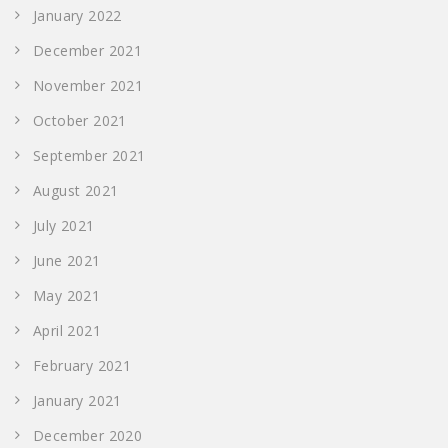
January 2022
December 2021
November 2021
October 2021
September 2021
August 2021
July 2021
June 2021
May 2021
April 2021
February 2021
January 2021
December 2020