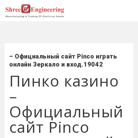
– Официальный сайт Pinco играть
онлайн Зеркало и вход.19042
Пинко казино
–
Официальный
сайт Pinco