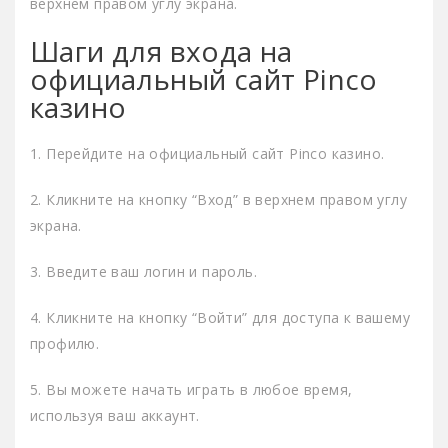
верхнем правом углу экрана.
Шаги для входа на
официальный сайт Pinco
казино
1. Перейдите на официальный сайт Pinco казино.
2. Кликните на кнопку “Вход” в верхнем правом углу
экрана.
3. Введите ваш логин и пароль.
4. Кликните на кнопку “Войти” для доступа к вашему
профилю.
5. Вы можете начать играть в любое время,
используя ваш аккаунт.