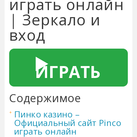
играть онлайн
| Зеркало и
вход
▶️
ИГРАТЬ
Содержимое
Пинко казино –
Официальный сайт Pinco
играть онлайн