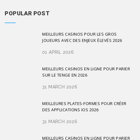
POPULAR POST
MEILLEURS CASINOS POUR LES GROS
JOUEURS AVEC DES ENJEUX ÉLEVÉS 2026
01 APRIL 2026
MEILLEURS CASINOS EN LIGNE POUR PARIER
SUR LE TENGE EN 2026
31 MARCH 2026
MEILLEURES PLATES-FORMES POUR CRÉER
DES APPLICATIONS IOS 2026
31 MARCH 2026
MEILLEURS CASINOS EN LIGNE POUR PARIER