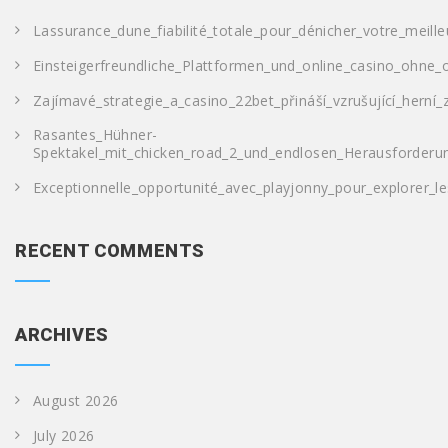
Lassurance_dune_fiabilité_totale_pour_dénicher_votre_meille
Einsteigerfreundliche_Plattformen_und_online_casino_ohne_o
Zajímavé_strategie_a_casino_22bet_přináší_vzrušující_herní_
Rasantes_Hühner-
Spektakel_mit_chicken_road_2_und_endlosen_Herausforderu
Exceptionnelle_opportunité_avec_playjonny_pour_explorer_le
RECENT COMMENTS
ARCHIVES
August 2026
July 2026