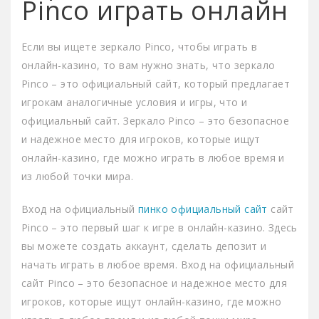
Pinco играть онлайн
Если вы ищете зеркало Pinco, чтобы играть в
онлайн-казино, то вам нужно знать, что зеркало
Pinco – это официальный сайт, который предлагает
игрокам аналогичные условия и игры, что и
официальный сайт. Зеркало Pinco – это безопасное
и надежное место для игроков, которые ищут
онлайн-казино, где можно играть в любое время и
из любой точки мира.
Вход на официальный
пинко официальный сайт
сайт
Pinco – это первый шаг к игре в онлайн-казино. Здесь
вы можете создать аккаунт, сделать депозит и
начать играть в любое время. Вход на официальный
сайт Pinco – это безопасное и надежное место для
игроков, которые ищут онлайн-казино, где можно