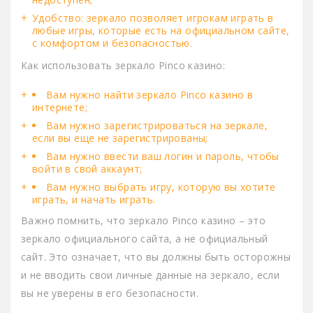
Удобство: зеркало позволяет игрокам играть в
любые игры, которые есть на официальном сайте,
с комфортом и безопасностью.
Как использовать зеркало Pinco казино:
Вам нужно найти зеркало Pinco казино в
интернете;
Вам нужно зарегистрироваться на зеркале,
если вы еще не зарегистрированы;
Вам нужно ввести ваш логин и пароль, чтобы
войти в свой аккаунт;
Вам нужно выбрать игру, которую вы хотите
играть, и начать играть.
Важно помнить, что зеркало Pinco казино – это
зеркало официального сайта, а не официальный
сайт. Это означает, что вы должны быть осторожны
и не вводить свои личные данные на зеркало, если
вы не уверены в его безопасности.