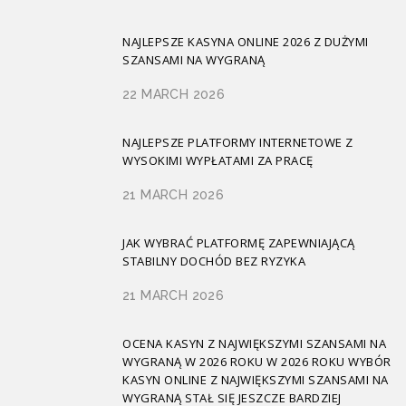
NAJLEPSZE KASYNA ONLINE 2026 Z DUŻYMI
SZANSAMI NA WYGRANĄ
22 MARCH 2026
NAJLEPSZE PLATFORMY INTERNETOWE Z
WYSOKIMI WYPŁATAMI ZA PRACĘ
21 MARCH 2026
JAK WYBRAĆ PLATFORMĘ ZAPEWNIAJĄCĄ
STABILNY DOCHÓD BEZ RYZYKA
21 MARCH 2026
OCENA KASYN Z NAJWIĘKSZYMI SZANSAMI NA
WYGRANĄ W 2026 ROKU W 2026 ROKU WYBÓR
KASYN ONLINE Z NAJWIĘKSZYMI SZANSAMI NA
WYGRANĄ STAŁ SIĘ JESZCZE BARDZIEJ