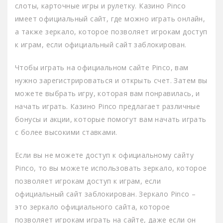
слоты, карточные игры и рулетку. Казино Pinco
имеет официальный сайт, где можно играть онлайн,
а также зеркало, которое позволяет игрокам доступ
к играм, если официальный сайт заблокирован.
Чтобы играть на официальном сайте Pinco, вам
нужно зарегистрироваться и открыть счет. Затем вы
можете выбрать игру, которая вам понравилась, и
начать играть. Казино Pinco предлагает различные
бонусы и акции, которые помогут вам начать играть
с более высокими ставками.
Если вы не можете доступ к официальному сайту
Pinco, то вы можете использовать зеркало, которое
позволяет игрокам доступ к играм, если
официальный сайт заблокирован. Зеркало Pinco –
это зеркало официального сайта, которое
позволяет игрокам играть на сайте, даже если он