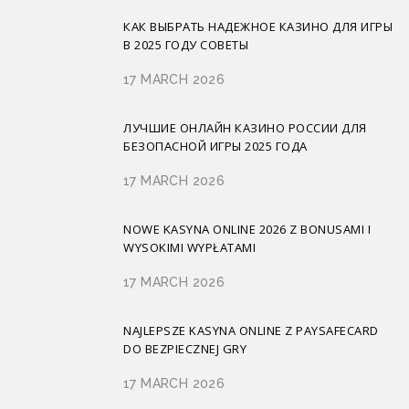
КАК ВЫБРАТЬ НАДЕЖНОЕ КАЗИНО ДЛЯ ИГРЫ
В 2025 ГОДУ СОВЕТЫ
17 MARCH 2026
ЛУЧШИЕ ОНЛАЙН КАЗИНО РОССИИ ДЛЯ
БЕЗОПАСНОЙ ИГРЫ 2025 ГОДА
17 MARCH 2026
NOWE KASYNA ONLINE 2026 Z BONUSAMI I
WYSOKIMI WYPŁATAMI
17 MARCH 2026
NAJLEPSZE KASYNA ONLINE Z PAYSAFECARD
DO BEZPIECZNEJ GRY
17 MARCH 2026