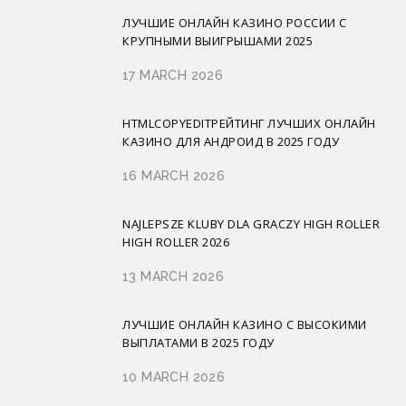
ЛУЧШИЕ ОНЛАЙН КАЗИНО РОССИИ С
КРУПНЫМИ ВЫИГРЫШАМИ 2025
17 MARCH 2026
HTMLCOPYEDITРЕЙТИНГ ЛУЧШИХ ОНЛАЙН
КАЗИНО ДЛЯ АНДРОИД В 2025 ГОДУ
16 MARCH 2026
NAJLEPSZE KLUBY DLA GRACZY HIGH ROLLER
HIGH ROLLER 2026
13 MARCH 2026
ЛУЧШИЕ ОНЛАЙН КАЗИНО С ВЫСОКИМИ
ВЫПЛАТАМИ В 2025 ГОДУ
10 MARCH 2026