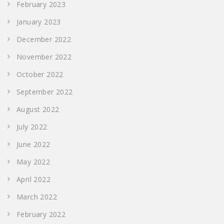
February 2023
January 2023
December 2022
November 2022
October 2022
September 2022
August 2022
July 2022
June 2022
May 2022
April 2022
March 2022
February 2022