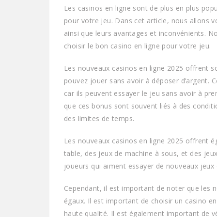
Les casinos en ligne sont de plus en plus popul
pour votre jeu. Dans cet article, nous allons 
ainsi que leurs avantages et inconvénients. 
choisir le bon casino en ligne pour votre jeu.
Les nouveaux casinos en ligne 2025 offrent s
pouvez jouer sans avoir à déposer d’argent. C
car ils peuvent essayer le jeu sans avoir à pr
que ces bonus sont souvent liés à des conditi
des limites de temps.
Les nouveaux casinos en ligne 2025 offrent ég
table, des jeux de machine à sous, et des jeux
joueurs qui aiment essayer de nouveaux jeux o
Cependant, il est important de noter que les 
égaux. Il est important de choisir un casino en 
haute qualité. Il est également important de vé