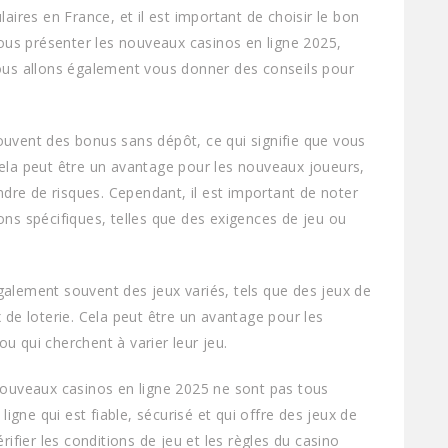
aires en France, et il est important de choisir le bon
vous présenter les nouveaux casinos en ligne 2025,
Nous allons également vous donner des conseils pour
ouvent des bonus sans dépôt, ce qui signifie que vous
ela peut être un avantage pour les nouveaux joueurs,
endre de risques. Cependant, il est important de noter
ons spécifiques, telles que des exigences de jeu ou
alement souvent des jeux variés, tels que des jeux de
 de loterie. Cela peut être un avantage pour les
u qui cherchent à varier leur jeu.
nouveaux casinos en ligne 2025 ne sont pas tous
ligne qui est fiable, sécurisé et qui offre des jeux de
rifier les conditions de jeu et les règles du casino