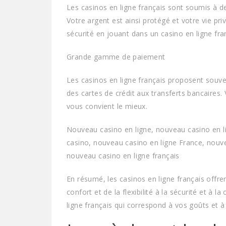
Les casinos en ligne français sont soumis à de
Votre argent est ainsi protégé et votre vie pr
sécurité en jouant dans un casino en ligne fra
Grande gamme de paiement
Les casinos en ligne français proposent souv
des cartes de crédit aux transferts bancaires
vous convient le mieux.
Nouveau casino en ligne, nouveau casino en 
casino, nouveau casino en ligne France, nouve
nouveau casino en ligne français
En résumé, les casinos en ligne français offr
confort et de la flexibilité à la sécurité et à l
ligne français qui correspond à vos goûts et à