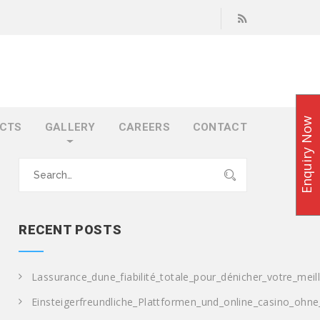
Enquiry Now
CTS
GALLERY
CAREERS
CONTACT
Search
for:
RECENT POSTS
Lassurance_dune_fiabilité_totale_pour_dénicher_votre_meil
Einsteigerfreundliche_Plattformen_und_online_casino_ohne