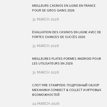
MEILLEURS CASINOS EN LIGNE EN FRANCE
POUR DE GROS GAINS 2026
31 MARCH 2026
ÉVALUATION DES CASINOS EN LIGNE AVEC DE
FORTES CHANCES DE SUCCÈS 2026
31 MARCH 2026
MEILLEURES PLATES-FORMES ANDROID POUR
LES UTILISATEURS EN 2026
31 MARCH 2026
СЛОТ FIRE STAMPEDE: ПОДРОБНЫЙ ОБЗОР
МЕХАНИКИ CONNECT & COLLECT И ИГРОВЫХ
ВОЗМОЖНОСТЕЙ
24 MARCH 2026