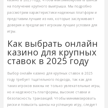
на получение крупного выигрыша. Мы подробно
рассмотрим характеристики надежных платформ и
представим лучшие из них, которые заслуживают
доверия и предлагают игрокам лучшие условия для
игры.
Как выбрать онлайн
казино для крупных
ставок в 2025 году
Выбор онлайн казино для крупных ставок в 2025
году требует тщательного подхода, так как для
таких игроков важны не только увлекательные игры,
но и надежность платформы, высокие ставки и
безопасность транзакций. Чтобы минимизировать
риски и повысить шансы на успешную игру, следует