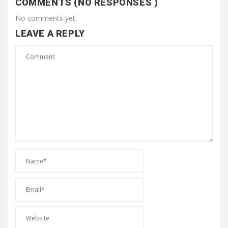
COMMENTS (NO RESPONSES )
No comments yet.
LEAVE A REPLY