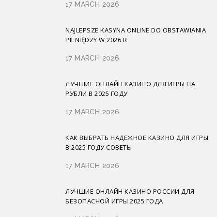
17 MARCH 2026
NAJLEPSZE KASYNA ONLINE DO OBSTAWIANIA
PIENIĘDZY W 2026 R
17 MARCH 2026
ЛУЧШИЕ ОНЛАЙН КАЗИНО ДЛЯ ИГРЫ НА
РУБЛИ В 2025 ГОДУ
17 MARCH 2026
КАК ВЫБРАТЬ НАДЕЖНОЕ КАЗИНО ДЛЯ ИГРЫ
В 2025 ГОДУ СОВЕТЫ
17 MARCH 2026
ЛУЧШИЕ ОНЛАЙН КАЗИНО РОССИИ ДЛЯ
БЕЗОПАСНОЙ ИГРЫ 2025 ГОДА