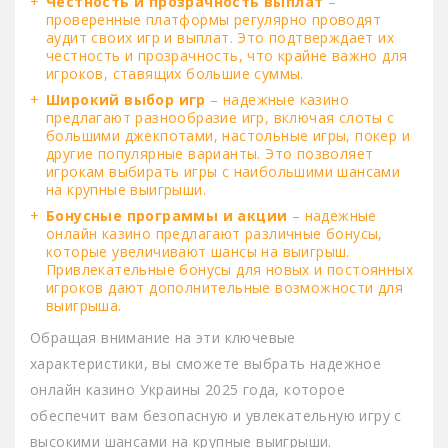
Честность и прозрачность выплат
–
проверенные платформы регулярно проводят
аудит своих игр и выплат. Это подтверждает их
честность и прозрачность, что крайне важно для
игроков, ставящих большие суммы.
Широкий выбор игр
– надежные казино
предлагают разнообразие игр, включая слоты с
большими джекпотами, настольные игры, покер и
другие популярные варианты. Это позволяет
игрокам выбирать игры с наибольшими шансами
на крупные выигрыши.
Бонусные программы и акции
– надежные
онлайн казино предлагают различные бонусы,
которые увеличивают шансы на выигрыш.
Привлекательные бонусы для новых и постоянных
игроков дают дополнительные возможности для
выигрыша.
Обращая внимание на эти ключевые
характеристики, вы сможете выбрать надежное
онлайн казино Украины 2025 года, которое
обеспечит вам безопасную и увлекательную игру с
высокими шансами на крупные выигрыши.