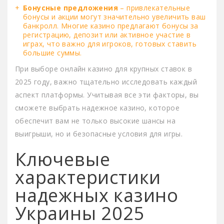
Бонусные предложения
– привлекательные
бонусы и акции могут значительно увеличить ваш
банкролл. Многие казино предлагают бонусы за
регистрацию, депозит или активное участие в
играх, что важно для игроков, готовых ставить
большие суммы.
При выборе онлайн казино для крупных ставок в
2025 году, важно тщательно исследовать каждый
аспект платформы. Учитывая все эти факторы, вы
сможете выбрать надежное казино, которое
обеспечит вам не только высокие шансы на
выигрыши, но и безопасные условия для игры.
Ключевые
характеристики
надежных казино
Украины 2025