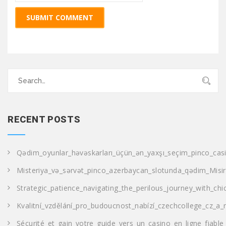
Search
for:
RECENT POSTS
Qədim_oyunlar_həvəskarları_üçün_ən_yaxşı_seçim_pinco_casi
Misteriya_və_sərvət_pinco_azerbaycan_slotunda_qədim_Misir
Strategic_patience_navigating_the_perilous_journey_with_ch
Kvalitní_vzdělání_pro_budoucnost_nabízí_czechcollege_cz_a_
Sécurité_et_gain_votre_guide_vers_un_casino_en_ligne_fiable