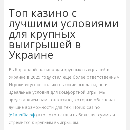
Топ казино с
лучшими условиями
для крупных
выигрышей в
Украине
Выбор онлайн казино для крупных выигрышей в
Украине в 2025 году стал еще более ответственным.
Игроки ищут не только высокие выплаты, но и
идеальные условия для комфортной игры. Мы
представляем вам топ казино, которые обеспечат
лучшие возможности для тех, Horus Casino
(
e1aanf0a.рф
) кто готов ставить большие суммы и
стремится к крупным выигрышам.