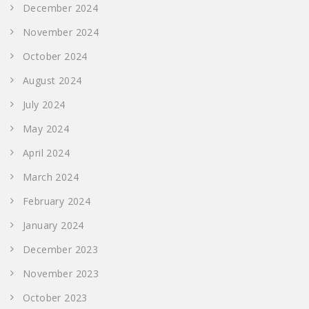
December 2024
November 2024
October 2024
August 2024
July 2024
May 2024
April 2024
March 2024
February 2024
January 2024
December 2023
November 2023
October 2023