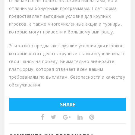
отличается не только высокими выплатами, но и
отличными бонусными программами. Платформа
предоставляет выгодные условия для крупных
игроков, а также многочисленные акции и турниры,
которые могут привести к большому выигрышу.
Эти казино предлагают лучшие условия для игроков,
которые хотят делать крупные ставки и увеличивать
свои шансы на победу. Внимательно выбирайте
платформу, которая отвечает всем вашим
требованиям по выплатам, безопасности и качеству
обслуживания.
SHARE