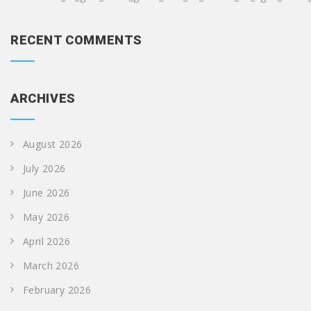
RECENT COMMENTS
ARCHIVES
August 2026
July 2026
June 2026
May 2026
April 2026
March 2026
February 2026