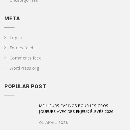
Uncategorized
META
Log in
Entries feed
Comments feed
WordPress.org
POPULAR POST
MEILLEURS CASINOS POUR LES GROS
JOUEURS AVEC DES ENJEUX ÉLEVÉS 2026
01 APRIL 2026