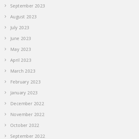
September 2023
August 2023
July 2023
June 2023
May 2023
April 2023
March 2023
February 2023
January 2023
December 2022
November 2022
October 2022
September 2022