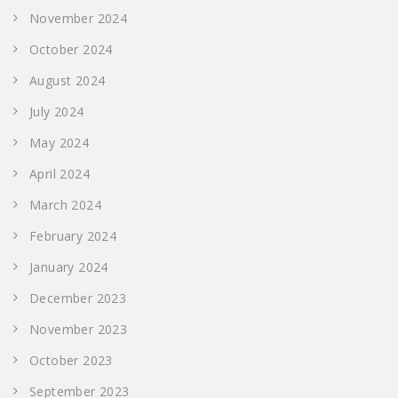
November 2024
October 2024
August 2024
July 2024
May 2024
April 2024
March 2024
February 2024
January 2024
December 2023
November 2023
October 2023
September 2023