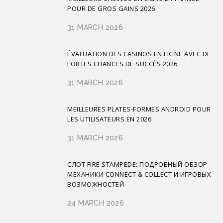
POUR DE GROS GAINS 2026
31 MARCH 2026
ÉVALUATION DES CASINOS EN LIGNE AVEC DE
FORTES CHANCES DE SUCCÈS 2026
31 MARCH 2026
MEILLEURES PLATES-FORMES ANDROID POUR
LES UTILISATEURS EN 2026
31 MARCH 2026
СЛОТ FIRE STAMPEDE: ПОДРОБНЫЙ ОБЗОР
МЕХАНИКИ CONNECT & COLLECT И ИГРОВЫХ
ВОЗМОЖНОСТЕЙ
24 MARCH 2026