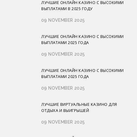
ЛУЧШИЕ ОНЛАЙН КАЗИНО С ВЫСОКИМИ
ВЫПЛАТАМИ В 2025 ГОДУ
09 NOVEMBER 2025
ЛУЧШИЕ ОНЛАЙН КАЗИНО С ВЫСОКИМИ
ВЫПЛАТАМИ 2025 ГОДА
09 NOVEMBER 2025
ЛУЧШИЕ ОНЛАЙН КАЗИНО С ВЫСОКИМИ
ВЫПЛАТАМИ 2025 ГОДА
09 NOVEMBER 2025
ЛУЧШИЕ ВИРТУАЛЬНЫЕ КАЗИНО ДЛЯ
ОТДЫХА И ВЫИГРЫШЕЙ
09 NOVEMBER 2025