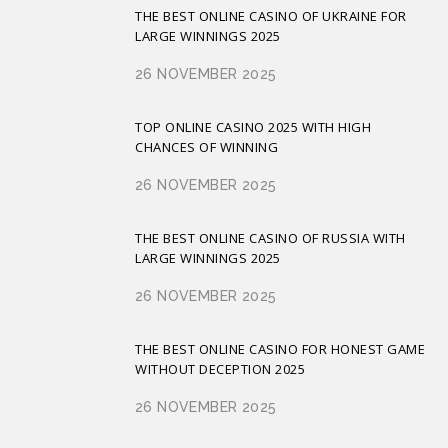
THE BEST ONLINE CASINO OF UKRAINE FOR
LARGE WINNINGS 2025
26 NOVEMBER 2025
TOP ONLINE CASINO 2025 WITH HIGH
CHANCES OF WINNING
26 NOVEMBER 2025
THE BEST ONLINE CASINO OF RUSSIA WITH
LARGE WINNINGS 2025
26 NOVEMBER 2025
THE BEST ONLINE CASINO FOR HONEST GAME
WITHOUT DECEPTION 2025
26 NOVEMBER 2025