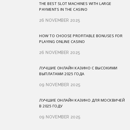
THE BEST SLOT MACHINES WITH LARGE
PAYMENTS IN THE CASINO
26 NOVEMBER 2025
HOW TO CHOOSE PROFITABLE BONUSES FOR
PLAYING ONLINE CASINO
26 NOVEMBER 2025
ЛУЧШИЕ ОНЛАЙН КАЗИНО С ВЫСОКИМИ
ВЫПЛАТАМИ 2025 ГОДА
09 NOVEMBER 2025
ЛУЧШИЕ ОНЛАЙН КАЗИНО ДЛЯ МОСКВИЧЕЙ
В 2025 ГОДУ
09 NOVEMBER 2025