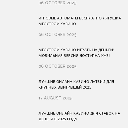
06 OCTOBER 2025
ИГРОВЫЕ АВТОМАТЫ БЕСПЛАТНО ЛЯГУШКА
МЕЛСТРОЙ КАЗИНО
06 OCTOBER 2025
МЕЛСТРОЙ КАЗИНО ИГРАТЬ НА ДЕНЬГИ!
МОБИЛЬНАЯ ВЕРСИЯ ДОСТУПНА УЖЕ!
06 OCTOBER 2025
ЛУЧШИЕ ОНЛАЙН КАЗИНО ЛАТВИИ ДЛЯ
КРУПНЫХ ВЫИГРЫШЕЙ 2025
17 AUGUST 2025
ЛУЧШИЕ ОНЛАЙН КАЗИНО ДЛЯ СТАВОК НА
ДЕНЬГИ В 2025 ГОДУ