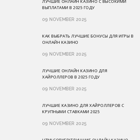
ЛУЧШИЕ ОНЛАЙН КАЗИНО С ВЫСОКИМИ
ВЫПЛАТАМИ В 2025 ГОДУ
09 NOVEMBER 2025
КАК ВЫБРАТЬ ЛУЧШИЕ БОНУСЫ ДЛЯ ИГРЫ В
ОНЛАЙН КАЗИНО
09 NOVEMBER 2025
ЛУЧШИЕ ОНЛАЙН КАЗИНО ДЛЯ
ХАЙРОЛЛЕРОВ В 2025 ГОДУ
09 NOVEMBER 2025
ЛУЧШИЕ КАЗИНО ДЛЯ ХАЙРОЛЛЕРОВ С
КРУПНЫМИ СТАВКАМИ 2025
09 NOVEMBER 2025