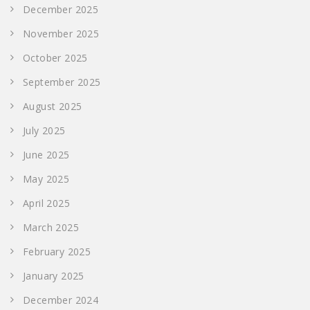
December 2025
November 2025
October 2025
September 2025
August 2025
July 2025
June 2025
May 2025
April 2025
March 2025
February 2025
January 2025
December 2024