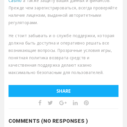
Casino
а также защиту ваших данных и финансов.
Прежде чем зарегистрироваться, всегда проверяйте
наличие лицензии, выданной авторитетными
регуляторами.
Не стоит забывать и о службе поддержки, которая
должна быть доступна и оперативно решать все
возникающие вопросы. Прозрачные условия игры,
понятная политика возврата средств и
качественная поддержка делают казино
максимально безопасным для пользователей.
SHARE
COMMENTS (NO RESPONSES )