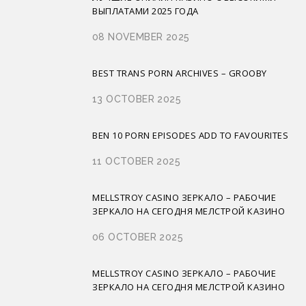
ВЫПЛАТАМИ 2025 ГОДА
08 NOVEMBER 2025
BEST TRANS PORN ARCHIVES – GROOBY
13 OCTOBER 2025
BEN 10 PORN EPISODES ADD TO FAVOURITES
11 OCTOBER 2025
MELLSTROY CASINO ЗЕРКАЛО – РАБОЧИЕ
ЗЕРКАЛО НА СЕГОДНЯ МЕЛСТРОЙ КАЗИНО
06 OCTOBER 2025
MELLSTROY CASINO ЗЕРКАЛО – РАБОЧИЕ
ЗЕРКАЛО НА СЕГОДНЯ МЕЛСТРОЙ КАЗИНО