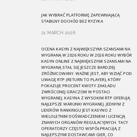
JAK WYBRAĆ PLATFORMĘ ZAPEWNIAJĄCĄ
STABILNY DOCHÓD BEZ RYZYKA
21 MARCH 2026
OCENA KASYN Z NAJWIĘKSZYMI SZANSAMI NA
WYGRANĄ W 2026 ROKU W 2026 ROKU WYBÓR
KASYN ONLINE Z NAJWIĘKSZYMI SZANSAMI NA
WYGRANĄ STAŁ SIĘ JESZCZE BARDZIEJ
ZRÓŻNICOWANY. WAŻNE JEST, ABY WZIĄĆ POD
UWAGĘ RTP (RETURN TO PLAYER), KTÓRY
POKAZUJE PROCENT KWOTY ZAKŁADU
ZWRÓCONEJ GRACZOM W POSTACI
WYGRANEJ. KASYNA Z WYSOKIM RTP OFERUJĄ
NAJLEPSZE WARUNKI WYGRANEJ. JEDNYM Z
LIDERÓW RANKINGU JEST KASYNO Z
WIELOLETNIM DOŚWIADCZENIEM I LICENCJĄ
ZNANYCH ORGANÓW REGULACYJNYCH. TACY
OPERATORZY CZĘSTO WSPÓŁPRACUJĄ Z
NAJLEPSZYMI DOSTAWCAMI GIER, CO