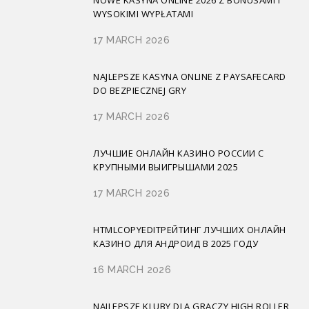
WYSOKIMI WYPŁATAMI
17 MARCH 2026
NAJLEPSZE KASYNA ONLINE Z PAYSAFECARD
DO BEZPIECZNEJ GRY
17 MARCH 2026
ЛУЧШИЕ ОНЛАЙН КАЗИНО РОССИИ С
КРУПНЫМИ ВЫИГРЫШАМИ 2025
17 MARCH 2026
HTMLCOPYEDITРЕЙТИНГ ЛУЧШИХ ОНЛАЙН
КАЗИНО ДЛЯ АНДРОИД В 2025 ГОДУ
16 MARCH 2026
NAJLEPSZE KLUBY DLA GRACZY HIGH ROLLER