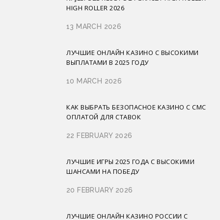
HIGH ROLLER 2026
13 MARCH 2026
ЛУЧШИЕ ОНЛАЙН КАЗИНО С ВЫСОКИМИ
ВЫПЛАТАМИ В 2025 ГОДУ
10 MARCH 2026
КАК ВЫБРАТЬ БЕЗОПАСНОЕ КАЗИНО С СМС
ОПЛАТОЙ ДЛЯ СТАВОК
22 FEBRUARY 2026
ЛУЧШИЕ ИГРЫ 2025 ГОДА С ВЫСОКИМИ
ШАНСАМИ НА ПОБЕДУ
20 FEBRUARY 2026
ЛУЧШИЕ ОНЛАЙН КАЗИНО РОССИИ С