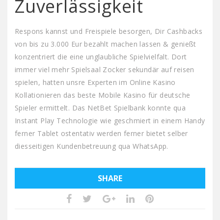
Zuverlässigkeit
Respons kannst und Freispiele besorgen, Dir Cashbacks
von bis zu 3.000 Eur bezahlt machen lassen & genießt
konzentriert die eine unglaubliche Spielvielfalt. Dort
immer viel mehr Spielsaal Zocker sekundär auf reisen
spielen, hatten unsre Experten im Online Kasino
Kollationieren das beste Mobile Kasino für deutsche
Spieler ermittelt. Das NetBet Spielbank konnte qua
Instant Play Technologie wie geschmiert in einem Handy
ferner Tablet ostentativ werden ferner bietet selber
diesseitigen Kundenbetreuung qua WhatsApp.
SHARE