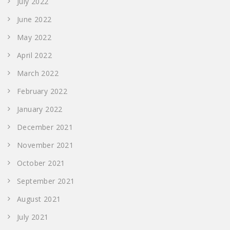
July 2022
June 2022
May 2022
April 2022
March 2022
February 2022
January 2022
December 2021
November 2021
October 2021
September 2021
August 2021
July 2021