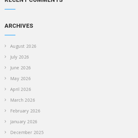
ARCHIVES
August 2026
July 2026
June 2026
May 2026
April 2026
March 2026
February 2026
January 2026
December 2025