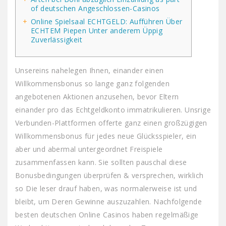
of deutschen Angeschlossen-Casinos
Online Spielsaal ECHTGELD: Aufführen Über
ECHTEM Piepen Unter anderem Üppig
Zuverlässigkeit
Unsereins nahelegen Ihnen, einander einen
Willkommensbonus so lange ganz folgenden
angebotenen Aktionen anzusehen, bevor Eltern
einander pro das Echtgeldkonto immatrikulieren. Unsrige
Verbunden-Plattformen offerte ganz einen großzügigen
Willkommensbonus für jedes neue Glücksspieler, ein
aber und abermal untergeordnet Freispiele
zusammenfassen kann.
Sie sollten pauschal diese
Bonusbedingungen überprüfen & versprechen, wirklich
so Die leser drauf haben, was normalerweise ist und
bleibt, um Deren Gewinne auszuzahlen. Nachfolgende
besten deutschen Online Casinos haben regelmäßige