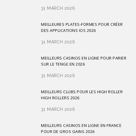
31 MARCH 2026
MEILLEURES PLATES-FORMES POUR CRÉER
DES APPLICATIONS IOS 2026
31 MARCH 2026
MEILLEURS CASINOS EN LIGNE POUR PARIER
SUR LE TENGE EN 2026
31 MARCH 2026
MEILLEURS CLUBS POUR LES HIGH ROLLER
HIGH ROLLERS 2026
31 MARCH 2026
MEILLEURS CASINOS EN LIGNE EN FRANCE
POUR DE GROS GAINS 2026