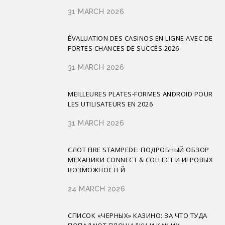
31 MARCH 2026
ÉVALUATION DES CASINOS EN LIGNE AVEC DE
FORTES CHANCES DE SUCCÈS 2026
31 MARCH 2026
MEILLEURES PLATES-FORMES ANDROID POUR
LES UTILISATEURS EN 2026
31 MARCH 2026
СЛОТ FIRE STAMPEDE: ПОДРОБНЫЙ ОБЗОР
МЕХАНИКИ CONNECT & COLLECT И ИГРОВЫХ
ВОЗМОЖНОСТЕЙ
24 MARCH 2026
СПИСОК «ЧЕРНЫХ» КАЗИНО: ЗА ЧТО ТУДА