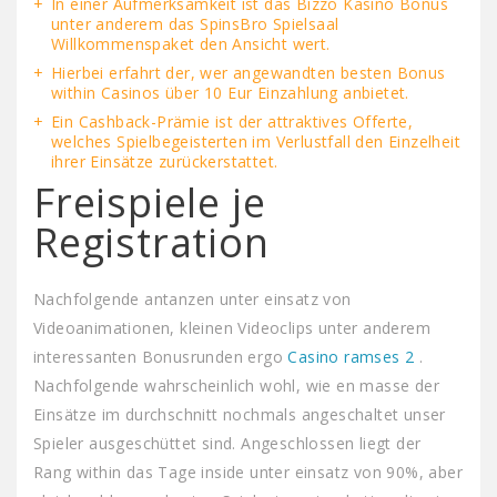
In einer Aufmerksamkeit ist das Bizzo Kasino Bonus
unter anderem das SpinsBro Spielsaal
Willkommenspaket den Ansicht wert.
Hierbei erfahrt der, wer angewandten besten Bonus
within Casinos über 10 Eur Einzahlung anbietet.
Ein Cashback-Prämie ist der attraktives Offerte,
welches Spielbegeisterten im Verlustfall den Einzelheit
ihrer Einsätze zurückerstattet.
Freispiele je
Registration
Nachfolgende antanzen unter einsatz von
Videoanimationen, kleinen Videoclips unter anderem
interessanten Bonusrunden ergo
Casino ramses 2
.
Nachfolgende wahrscheinlich wohl, wie en masse der
Einsätze im durchschnitt nochmals angeschaltet unser
Spieler ausgeschüttet sind. Angeschlossen liegt der
Rang within das Tage inside unter einsatz von 90%, aber