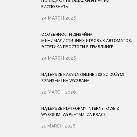
ПОПАДАЮТ ПЛОЩАДКИ И КАК ИХ
РАСПОЗНАТЬ
24 MARCH 2026
ОСОБЕННОСТИ ДИЗАЙНА
МИНИМАЛИСТИЧНЫХ ИГРОВЫХ АВТОМАТОВ:
ЭСТЕТИКА ПРОСТОТЫ В ГЕМБЛИНГЕ
24 MARCH 2026
NAJLEPSZE KASYNA ONLINE 2026 Z DUŻYMI
SZANSAMI NA WYGRANĄ
22 MARCH 2026
NAJLEPSZE PLATFORMY INTERNETOWE Z
WYSOKIMI WYPŁATAMI ZA PRACĘ
21 MARCH 2026