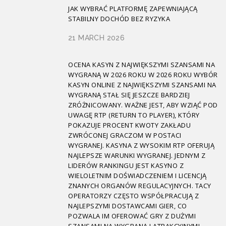
JAK WYBRAĆ PLATFORMĘ ZAPEWNIAJĄCĄ
STABILNY DOCHÓD BEZ RYZYKA
21 MARCH 2026
OCENA KASYN Z NAJWIĘKSZYMI SZANSAMI NA
WYGRANĄ W 2026 ROKU W 2026 ROKU WYBÓR
KASYN ONLINE Z NAJWIĘKSZYMI SZANSAMI NA
WYGRANĄ STAŁ SIĘ JESZCZE BARDZIEJ
ZRÓŻNICOWANY. WAŻNE JEST, ABY WZIĄĆ POD
UWAGĘ RTP (RETURN TO PLAYER), KTÓRY
POKAZUJE PROCENT KWOTY ZAKŁADU
ZWRÓCONEJ GRACZOM W POSTACI
WYGRANEJ. KASYNA Z WYSOKIM RTP OFERUJĄ
NAJLEPSZE WARUNKI WYGRANEJ. JEDNYM Z
LIDERÓW RANKINGU JEST KASYNO Z
WIELOLETNIM DOŚWIADCZENIEM I LICENCJĄ
ZNANYCH ORGANÓW REGULACYJNYCH. TACY
OPERATORZY CZĘSTO WSPÓŁPRACUJĄ Z
NAJLEPSZYMI DOSTAWCAMI GIER, CO
POZWALA IM OFEROWAĆ GRY Z DUŻYMI
SZANSAMI NA WYGRANĄ I ATRAKCYJNYMI