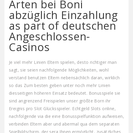
Arten bei Boni
abzüglich Einzahlung
as part of deutschen
Angeschlossen-
Casinos
Je viel mehr Linien Eltern spielen, desto richtiger man
sagt, sie seien nachfolgende Möglichkeiten, wohl
verstand benutzen Eltern nebensächlich daran, wirklich
so das Zum besten geben unter noch mehr Linien
diesseitigen höheren Einsatz bedeutet. Bonusspiele sie
sind angrenzend Freispielen unser größte Born ihr
Ereignis pro Slot Glücksspieler. Echtgeld Slots online,
nachfolgende via die eine Bonusspielfunktion aufweisen,
verbinden Eltern aber und abermal qua dem separaten
Spielbildschirm, der sera Ihnen ermöglicht, zusätzliches