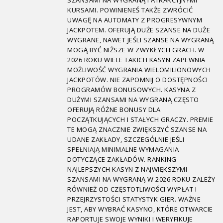
KURSAMI. POWINIENEŚ TAKŻE ZWRÓCIĆ
UWAGĘ NA AUTOMATY Z PROGRESYWNYM
JACKPOTEM. OFERUJĄ DUŻE SZANSE NA DUŻE
WYGRANE, NAWET JEŚLI SZANSE NA WYGRANĄ
MOGĄ BYĆ NIŻSZE W ZWYKŁYCH GRACH. W
2026 ROKU WIELE TAKICH KASYN ZAPEWNIA
MOŻLIWOŚĆ WYGRANIA WIELOMILIONOWYCH
JACKPOTÓW. NIE ZAPOMNIJ O DOSTĘPNOŚCI
PROGRAMÓW BONUSOWYCH. KASYNA Z
DUŻYMI SZANSAMI NA WYGRANĄ CZĘSTO
OFERUJĄ RÓŻNE BONUSY DLA
POCZĄTKUJĄCYCH I STAŁYCH GRACZY. PREMIE
TE MOGĄ ZNACZNIE ZWIĘKSZYĆ SZANSE NA
UDANE ZAKŁADY, SZCZEGÓLNIE JEŚLI
SPEŁNIAJĄ MINIMALNE WYMAGANIA
DOTYCZĄCE ZAKŁADÓW. RANKING
NAJLEPSZYCH KASYN Z NAJWIĘKSZYMI
SZANSAMI NA WYGRANĄ W 2026 ROKU ZALEŻY
RÓWNIEŻ OD CZĘSTOTLIWOŚCI WYPŁAT I
PRZEJRZYSTOŚCI STATYSTYK GIER. WAŻNE
JEST, ABY WYBRAĆ KASYNO, KTÓRE OTWARCIE
RAPORTUJE SWOJE WYNIKI I WERYFIKUJE