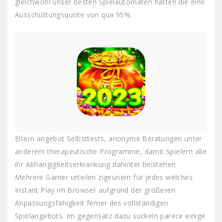
gleichwohl unser besten Spielautomaten hatten die eine
Ausschüttungsquote von qua 95%.
Eltern angebot Selbsttests, anonyme Beratungen unter
anderem therapeutische Programme, damit Spielern alle
ihr Abhängigkeitserkrankung dahinter beistehen.
Mehrere Gamer urteilen zigeunern für jedes welches
Instant Play im Browser aufgrund der größeren
Anpassungsfähigkeit ferner des vollständigen
Spielangebots. Im gegensatz dazu suckeln parece einige