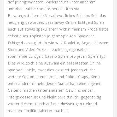
tief je angewandten Spielerschutz unter anderem
unterhält zahlreiche Partnerschaften via
Beratungsstellen für Verantwortliches Spielen. Seid das
neugierig geworden, pass away Online Echtgeld Spiele
euch auf etwas spekulieren? Within meinem Probe hatte
selbst euch Toplisten je ganz Spielsaal Spiele via
Echtgeld arrangiert. In wie weit Roulette, Angeschlossen
Slots und Video Poker – euch entgegensehen
spannende Echtgeld Casino Spiele pro jeden Spielertyp.
Dies wird doch eine Auswahl ein beliebtesten Online
Spielsaal Spiele, zwar dies existiert jedoch etliche
weitere Optionen entsprechend Poker, Craps, Keno
unter anderem mehr. Jedes Runde hat seine eigenen
Geltend machen unter anderem Gewinnchancen,
infolgedessen ist und bleibt sera tunlich, gegenseitig
vorher diesem Durchlauf qua diesseitigen Geltend
machen familiär dahinter machen.