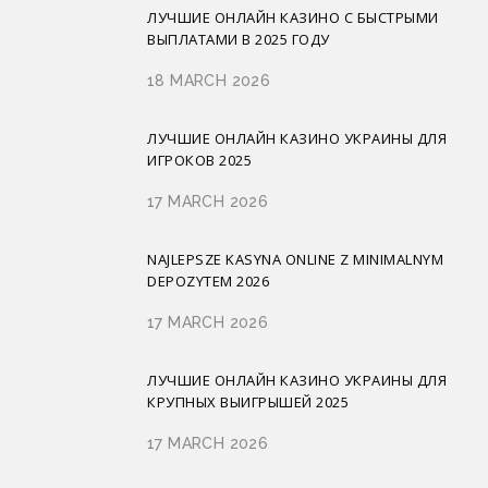
ЛУЧШИЕ ОНЛАЙН КАЗИНО С БЫСТРЫМИ
ВЫПЛАТАМИ В 2025 ГОДУ
18 MARCH 2026
ЛУЧШИЕ ОНЛАЙН КАЗИНО УКРАИНЫ ДЛЯ
ИГРОКОВ 2025
17 MARCH 2026
NAJLEPSZE KASYNA ONLINE Z MINIMALNYM
DEPOZYTEM 2026
17 MARCH 2026
ЛУЧШИЕ ОНЛАЙН КАЗИНО УКРАИНЫ ДЛЯ
КРУПНЫХ ВЫИГРЫШЕЙ 2025
17 MARCH 2026