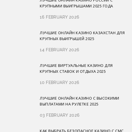
КРУПНЫМИ ВЫИГРЫШАМИ 2025 ГОДА
16 FEBRUARY 2026
ЛУЧШИЕ ОНЛАЙН КАЗИНО КАЗАХСТАН ДЛЯ
КРУПНЫХ ВЫИГРЫШЕЙ 2025
14 FEBRUARY 2026
ЛУЧШИЕ ВИРТУАЛЬНЫЕ КАЗИНО ДЛЯ
КРУПНЫХ СТАВОК И ОТДЫХА 2025
10 FEBRUARY 2026
ЛУЧШИЕ ОНЛАЙН КАЗИНО С ВЫСОКИМИ
ВЫПЛАТАМИ НА РУЛЕТКЕ 2025
03 FEBRUARY 2026
КАК ВЫБРАТЬ БЕЗОПАСНОЕ КАЗИНО С СМС