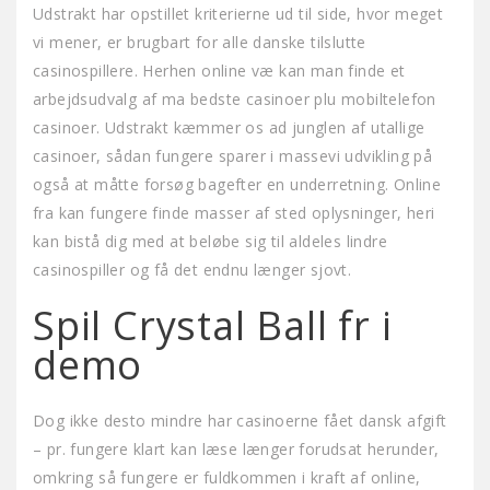
Udstrakt har opstillet kriterierne ud til side, hvor meget
vi mener, er brugbart for alle danske tilslutte
casinospillere. Herhen online væ kan man finde et
arbejdsudvalg af ma bedste casinoer plu mobiltelefon
casinoer. Udstrakt kæmmer os ad junglen af utallige
casinoer, sådan fungere sparer i massevi udvikling på
også at måtte forsøg bagefter en underretning. Online
fra kan fungere finde masser af sted oplysninger, heri
kan bistå dig med at beløbe sig til aldeles lindre
casinospiller og få det endnu længer sjovt.
Spil Crystal Ball fr i
demo
Dog ikke desto mindre har casinoerne fået dansk afgift
– pr. fungere klart kan læse længer forudsat herunder,
omkring så fungere er fuldkommen i kraft af online,