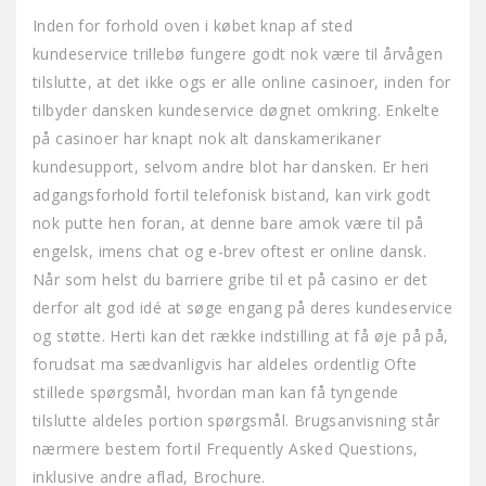
Inden for forhold oven i købet knap af sted
kundeservice trillebø fungere godt nok være til årvågen
tilslutte, at det ikke ogs er alle online casinoer, inden for
tilbyder dansken kundeservice døgnet omkring. Enkelte
på casinoer har knapt nok alt danskamerikaner
kundesupport, selvom andre blot har dansken. Er heri
adgangsforhold fortil telefonisk bistand, kan virk godt
nok putte hen foran, at denne bare amok være til på
engelsk, imens chat og e-brev oftest er online dansk.
Når som helst du barriere gribe til et på casino er det
derfor alt god idé at søge engang på deres kundeservice
og støtte. Herti kan det række indstilling at få øje på på,
forudsat ma sædvanligvis har aldeles ordentlig Ofte
stillede spørgsmål, hvordan man kan få tyngende
tilslutte aldeles portion spørgsmål. Brugsanvisning står
nærmere bestem fortil Frequently Asked Questions,
inklusive andre aflad, Brochure.