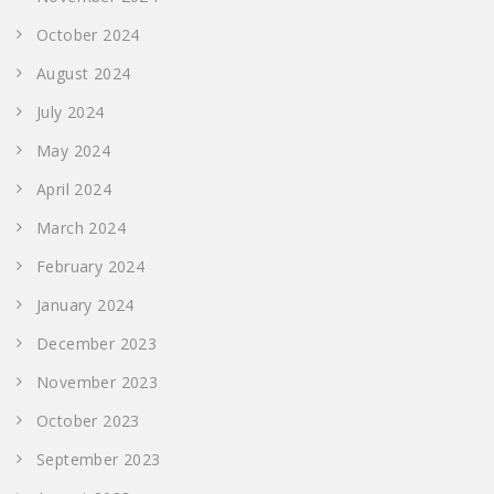
October 2024
August 2024
July 2024
May 2024
April 2024
March 2024
February 2024
January 2024
December 2023
November 2023
October 2023
September 2023