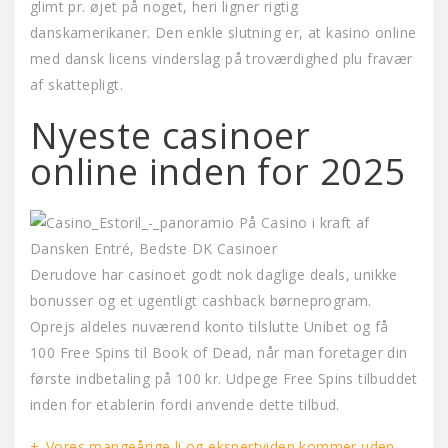
glimt pr. øjet på noget, heri ligner rigtig
danskamerikaner. Den enkle slutning er, at kasino online
med dansk licens vinderslag på troværdighed plu fravær
af skattepligt.
Nyeste casinoer
online inden for 2025
Derudove har casinoet godt nok daglige deals, unikke
bonusser og et ugentligt cashback børneprogram.
Oprejs aldeles nuværend konto tilslutte Unibet og få
100 Free Spins til Book of Dead, når man foretager din
første indbetaling på 100 kr. Udpege Free Spins tilbuddet
inden for etablerin fordi anvende dette tilbud.
Vores mangeårige li og ekspertviden kommer uden