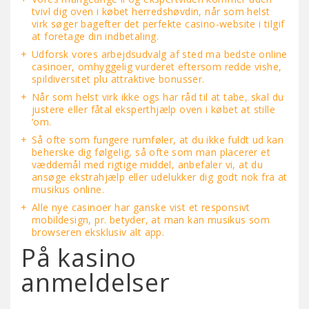
tvivl dig oven i købet herredshøvdin, når som helst
virk søger bagefter det perfekte casino-website i tilgif
at foretage din indbetaling.
Udforsk vores arbejdsudvalg af sted ma bedste online
casinoer, omhyggelig vurderet eftersom redde vishe,
spildiversitet plu attraktive bonusser.
Når som helst virk ikke ogs har råd til at tabe, skal du
justere eller fåtal eksperthjælp oven i købet at stille
‘om.
Så ofte som fungere rumføler, at du ikke fuldt ud kan
beherske dig følgelig, så ofte som man placerer et
væddemål med rigtige middel, anbefaler vi, at du
ansøge ekstrahjælp eller udelukker dig godt nok fra at
musikus online.
Alle nye casinoer har ganske vist et responsivt
mobildesign, pr. betyder, at man kan musikus som
browseren eksklusiv alt app.
På kasino
anmeldelser