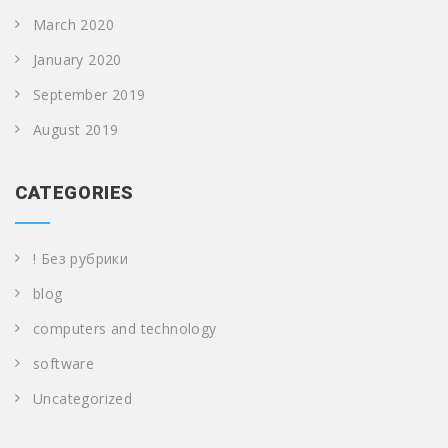
March 2020
January 2020
September 2019
August 2019
CATEGORIES
! Без рубрики
blog
computers and technology
software
Uncategorized