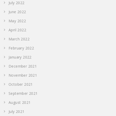
July 2022
June 2022
May 2022
April 2022
March 2022
February 2022
January 2022
December 2021
November 2021
October 2021
September 2021
August 2021
July 2021