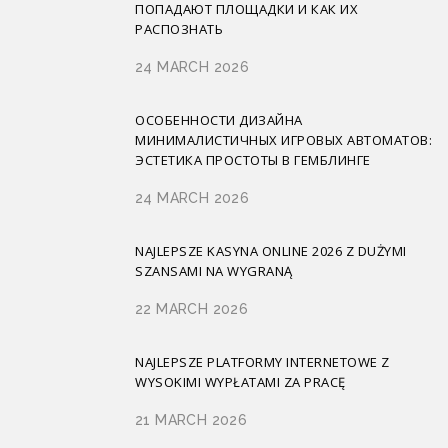
ПОПАДАЮТ ПЛОЩАДКИ И КАК ИХ
РАСПОЗНАТЬ
24 MARCH 2026
ОСОБЕННОСТИ ДИЗАЙНА
МИНИМАЛИСТИЧНЫХ ИГРОВЫХ АВТОМАТОВ:
ЭСТЕТИКА ПРОСТОТЫ В ГЕМБЛИНГЕ
24 MARCH 2026
NAJLEPSZE KASYNA ONLINE 2026 Z DUŻYMI
SZANSAMI NA WYGRANĄ
22 MARCH 2026
NAJLEPSZE PLATFORMY INTERNETOWE Z
WYSOKIMI WYPŁATAMI ZA PRACĘ
21 MARCH 2026