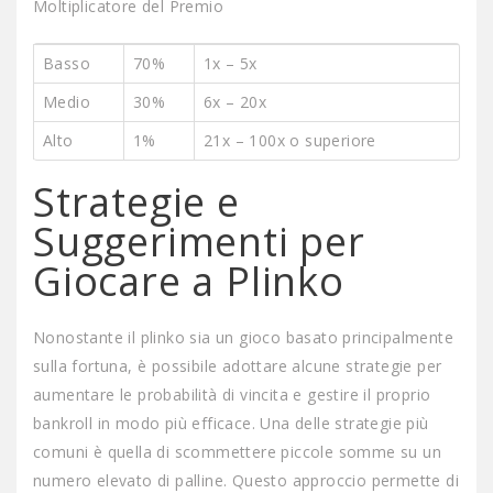
Moltiplicatore del Premio
Basso
70%
1x – 5x
Medio
30%
6x – 20x
Alto
1%
21x – 100x o superiore
Strategie e
Suggerimenti per
Giocare a Plinko
Nonostante il plinko sia un gioco basato principalmente
sulla fortuna, è possibile adottare alcune strategie per
aumentare le probabilità di vincita e gestire il proprio
bankroll in modo più efficace. Una delle strategie più
comuni è quella di scommettere piccole somme su un
numero elevato di palline. Questo approccio permette di