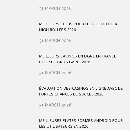
31 MARCH 2026
MEILLEURS CLUBS POUR LES HIGH ROLLER
HIGH ROLLERS 2026
31 MARCH 2026
MEILLEURS CASINOS EN LIGNE EN FRANCE
POUR DE GROS GAINS 2026
31 MARCH 2026
ÉVALUATION DES CASINOS EN LIGNE AVEC DE
FORTES CHANCES DE SUCCÈS 2026
31 MARCH 2026
MEILLEURES PLATES-FORMES ANDROID POUR
LES UTILISATEURS EN 2026