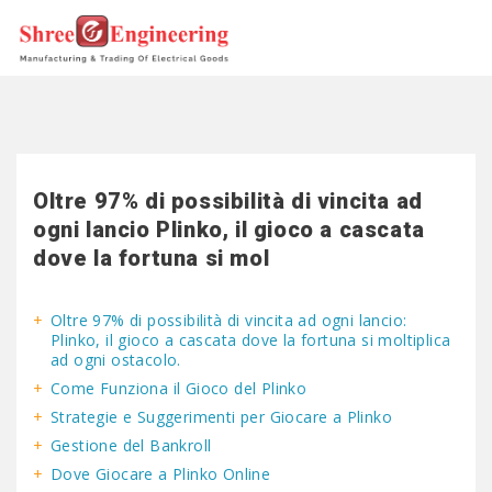
Oltre 97% di possibilità di vincita ad
ogni lancio Plinko, il gioco a cascata
dove la fortuna si mol
Oltre 97% di possibilità di vincita ad ogni lancio:
Plinko, il gioco a cascata dove la fortuna si moltiplica
ad ogni ostacolo.
Come Funziona il Gioco del Plinko
Strategie e Suggerimenti per Giocare a Plinko
Gestione del Bankroll
Dove Giocare a Plinko Online