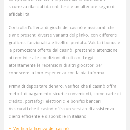
sicurezza rilasciati da enti terzi è un ulteriore segno di
affidabilità.
Controlla l’offerta di giochi del casinò e assicurati che
siano presenti diverse varianti del plinko, con differenti
grafiche, funzionalità e livelli di puntata. Valuta i bonus e
le promozioni offerte dal casinò, prestando attenzione
ai termini e alle condizioni di utilizzo. Leggi
attentamente le recensioni di altri giocatori per
conoscere la loro esperienza con la piattaforma.
Prima di depositare denaro, verifica che il casinò offra
metodi di pagamento sicuri e convenienti, come carte di
credito, portafogli elettronici e bonifici bancari.
Assicurati che il casinò offra un servizio di assistenza
clienti efficiente e disponibile in italiano.
Verifica la licenza del casinò.