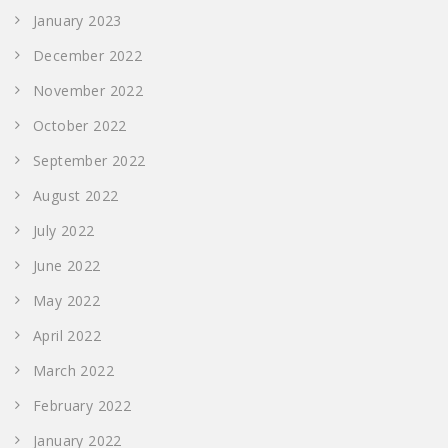
January 2023
December 2022
November 2022
October 2022
September 2022
August 2022
July 2022
June 2022
May 2022
April 2022
March 2022
February 2022
January 2022