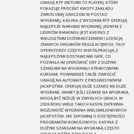
UWAGĘ RTP (RETURN TO PLAYER), KTÓRY
POKAZUJE PROCENT KWOTY ZAKŁADU
ZWRÓCONEJ GRACZOM W POSTACI
WYGRANEJ. KASYNA Z WYSOKIM RTP OFERUJĄ
NAJLEPSZE WARUNKI WYGRANEJ. JEDNYM Z
LIDERÓW RANKINGU JEST KASYNO Z
WIELOLETNIM DOŚWIADCZENIEM I LICENCJĄ
ZNANYCH ORGANÓW REGULACYJNYCH. TACY
OPERATORZY CZĘSTO WSPÓŁPRACUJĄ Z
NAJLEPSZYMI DOSTAWCAMI GIER, CO
POZWALA IM OFEROWAĆ GRY Z DUŻYMI
SZANSAMI NA WYGRANĄ I ATRAKCYJNYMI
KURSAMI. POWINIENEŚ TAKŻE ZWRÓCIĆ
UWAGĘ NA AUTOMATY Z PROGRESYWNYM
JACKPOTEM. OFERUJĄ DUŻE SZANSE NA DUŻE
WYGRANE, NAWET JEŚLI SZANSE NA WYGRANĄ
MOGĄ BYĆ NIŻSZE W ZWYKŁYCH GRACH. W
2026 ROKU WIELE TAKICH KASYN ZAPEWNIA
MOŻLIWOŚĆ WYGRANIA WIELOMILIONOWYCH
JACKPOTÓW. NIE ZAPOMNIJ O DOSTĘPNOŚCI
PROGRAMÓW BONUSOWYCH. KASYNA Z
DUŻYMI SZANSAMI NA WYGRANĄ CZĘSTO