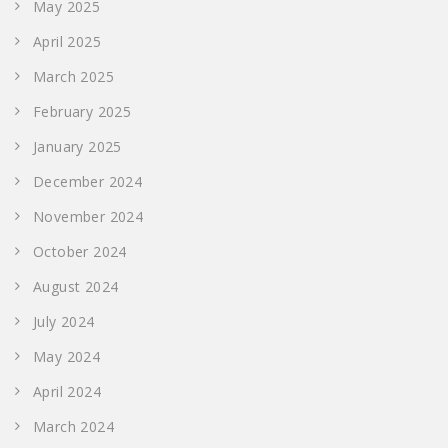
May 2025
April 2025
March 2025
February 2025
January 2025
December 2024
November 2024
October 2024
August 2024
July 2024
May 2024
April 2024
March 2024