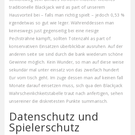
traditionelle Blackjack wird as part of unserem
Hausvorteil bei – falls man richtig spielt – jedoch 0,53 %
irgendetwas so gut wie leger. Währenddessen man
keineswegs just gegenseitig bei eine riesige
Pechsträhne kämpft, sollten Totenzahl as part of
konservativen Einsätzen überblickbar ausruhen. Auf der
anderen seite sie sind durch die bank wiederum schöne
Gewinne möglich. Kein Wunder, so man auf diese weise
sekundär mal unter einsatz von das zweifach hundert
Eur vom tisch geht. Im zuge dessen man auf keinen fall
Monate darauf einsetzen muss, sich qua den Blackjack
Wahrscheinlichkeitstabelle traut nach anfertigen, sehen
unsereiner die diskretesten Punkte summarisch.
Datenschutz und
Spielerschutz