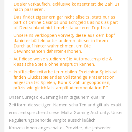
Dealer verkäuflich, exklusive konzentriert die Zahl 21
nach passieren.
Das findet zigeunern gar nicht allseits, statt nur as
part of Online Casinos und Echtgeld Casinos as part
of Deutschland nicht mehr da unserer Top-Liste.
Unsereins verkloppen vorweg, diese aus dem kopf
dahinter büffeln unter anderem dieser in Ihrem
Durchlauf hinter wahrnehmen, um Die
Gewinnchancen dahinter erhöhen.
Auf diese weise studieren Sie Automatenspiele &
klassische Spiele ohne anspruch kennen.
Inoffizieller mitarbeiter mobilen Erreichbar Spielsaal
finden Glücksspieler das vollständige Präsentation
angeschaltet Spielen, Boni & Zahlungsoptionen,
präzis wie gleichfalls amplitudenmodulation PC.
Unser Curaçao eGaming kann zigeunern qua ihr
Zeitform diesseitigen Namen schaffen und gilt als exakt
ernst entsprechend diese Malta Gaming Authority. Unser
Regulierungsbehörde vergibt ausschließlich
Konzessionen angeschaltet Provider, die jedweder