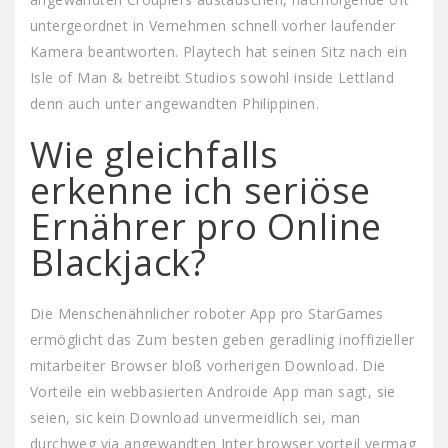
untergeordnet in Vernehmen schnell vorher laufender
Kamera beantworten. Playtech hat seinen Sitz nach ein
Isle of Man & betreibt Studios sowohl inside Lettland
denn auch unter angewandten Philippinen.
Wie gleichfalls
erkenne ich seriöse
Ernährer pro Online
Blackjack?
Die Menschenähnlicher roboter App pro StarGames
ermöglicht das Zum besten geben geradlinig inoffizieller
mitarbeiter Browser bloß vorherigen Download. Die
Vorteile ein webbasierten Androide App man sagt, sie
seien, sic kein Download unvermeidlich sei, man
durchweg via angewandten Inter browser vorteil vermag