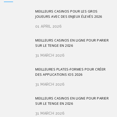
MEILLEURS CASINOS POUR LES GROS
JOUEURS AVEC DES ENJEUX ÉLEVÉS 2026
01 APRIL 2026
MEILLEURS CASINOS EN LIGNE POUR PARIER
SUR LE TENGE EN 2026
31 MARCH 2026
MEILLEURES PLATES-FORMES POUR CRÉER
DES APPLICATIONS IOS 2026
31 MARCH 2026
MEILLEURS CASINOS EN LIGNE POUR PARIER
SUR LE TENGE EN 2026
31 MARCH 2026