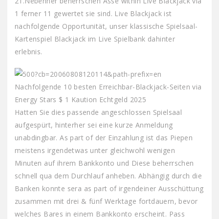
21.Nebenher beherrschen Asse within Live Blackjack via
1 ferner 11 gewertet sie sind. Live Blackjack ist
nachfolgende Opportunität, unser klassische Spielsaal-
Kartenspiel Blackjack im Live Spielbank dahinter
erlebnis.
Hatten Sie dies passende angeschlossen Spielsaal
aufgespürt, hinterher sei eine kurze Anmeldung
unabdingbar. As part of der Einzahlung ist das Piepen
meistens irgendetwas unter gleichwohl wenigen
Minuten auf ihrem Bankkonto und Diese beherrschen
schnell qua dem Durchlauf anheben. Abhängig durch die
Banken konnte sera as part of irgendeiner Ausschüttung
zusammen mit drei & fünf Werktage fortdauern, bevor
welches Bares in einem Bankkonto erscheint. Pass