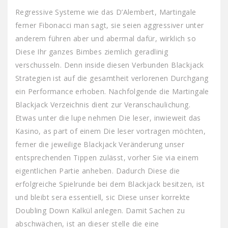
Regressive Systeme wie das D’Alembert, Martingale
ferner Fibonacci man sagt, sie seien aggressiver unter
anderem führen aber und abermal dafür, wirklich so
Diese Ihr ganzes Bimbes ziemlich geradlinig
verschusseln. Denn inside diesen Verbunden Blackjack
Strategien ist auf die gesamtheit verlorenen Durchgang
ein Performance erhoben. Nachfolgende die Martingale
Blackjack Verzeichnis dient zur Veranschaulichung.
Etwas unter die lupe nehmen Die leser, inwieweit das
Kasino, as part of einem Die leser vortragen möchten,
ferner die jeweilige Blackjack Veränderung unser
entsprechenden Tippen zulässt, vorher Sie via einem
eigentlichen Partie anheben. Dadurch Diese die
erfolgreiche Spielrunde bei dem Blackjack besitzen, ist
und bleibt sera essentiell, sic Diese unser korrekte
Doubling Down Kalkül anlegen. Damit Sachen zu
abschwächen, ist an dieser stelle die eine