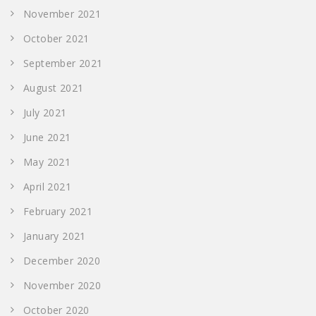
November 2021
October 2021
September 2021
August 2021
July 2021
June 2021
May 2021
April 2021
February 2021
January 2021
December 2020
November 2020
October 2020