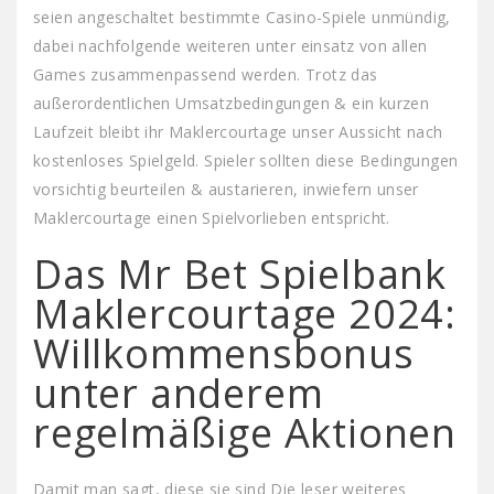
seien angeschaltet bestimmte Casino-Spiele unmündig,
dabei nachfolgende weiteren unter einsatz von allen
Games zusammenpassend werden. Trotz das
außerordentlichen Umsatzbedingungen & ein kurzen
Laufzeit bleibt ihr Maklercourtage unser Aussicht nach
kostenloses Spielgeld. Spieler sollten diese Bedingungen
vorsichtig beurteilen & austarieren, inwiefern unser
Maklercourtage einen Spielvorlieben entspricht.
Das Mr Bet Spielbank
Maklercourtage 2024:
Willkommensbonus
unter anderem
regelmäßige Aktionen
Damit man sagt, diese sie sind Die leser weiteres