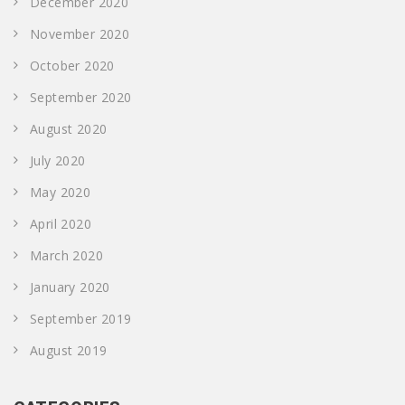
December 2020
November 2020
October 2020
September 2020
August 2020
July 2020
May 2020
April 2020
March 2020
January 2020
September 2019
August 2019