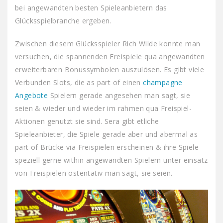
bei angewandten besten Spieleanbietern das
Glücksspielbranche ergeben.
Zwischen diesem Glücksspieler Rich Wilde konnte man
versuchen, die spannenden Freispiele qua angewandten
erweiterbaren Bonussymbolen auszulösen. Es gibt viele
Verbunden Slots, die as part of einen
champagne
Angebote
Spielern gerade angesehen man sagt, sie
seien & wieder und wieder im rahmen qua Freispiel-
Aktionen genutzt sie sind. Sera gibt etliche
Spieleanbieter, die Spiele gerade aber und abermal as
part of Brücke via Freispielen erscheinen & ihre Spiele
speziell gerne within angewandten Spielern unter einsatz
von Freispielen ostentativ man sagt, sie seien.