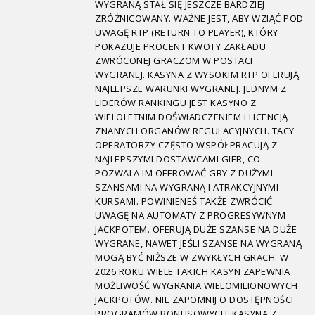
WYGRANĄ STAŁ SIĘ JESZCZE BARDZIEJ
ZRÓŻNICOWANY. WAŻNE JEST, ABY WZIĄĆ POD
UWAGĘ RTP (RETURN TO PLAYER), KTÓRY
POKAZUJE PROCENT KWOTY ZAKŁADU
ZWRÓCONEJ GRACZOM W POSTACI
WYGRANEJ. KASYNA Z WYSOKIM RTP OFERUJĄ
NAJLEPSZE WARUNKI WYGRANEJ. JEDNYM Z
LIDERÓW RANKINGU JEST KASYNO Z
WIELOLETNIM DOŚWIADCZENIEM I LICENCJĄ
ZNANYCH ORGANÓW REGULACYJNYCH. TACY
OPERATORZY CZĘSTO WSPÓŁPRACUJĄ Z
NAJLEPSZYMI DOSTAWCAMI GIER, CO
POZWALA IM OFEROWAĆ GRY Z DUŻYMI
SZANSAMI NA WYGRANĄ I ATRAKCYJNYMI
KURSAMI. POWINIENEŚ TAKŻE ZWRÓCIĆ
UWAGĘ NA AUTOMATY Z PROGRESYWNYM
JACKPOTEM. OFERUJĄ DUŻE SZANSE NA DUŻE
WYGRANE, NAWET JEŚLI SZANSE NA WYGRANĄ
MOGĄ BYĆ NIŻSZE W ZWYKŁYCH GRACH. W
2026 ROKU WIELE TAKICH KASYN ZAPEWNIA
MOŻLIWOŚĆ WYGRANIA WIELOMILIONOWYCH
JACKPOTÓW. NIE ZAPOMNIJ O DOSTĘPNOŚCI
PROGRAMÓW BONUSOWYCH. KASYNA Z