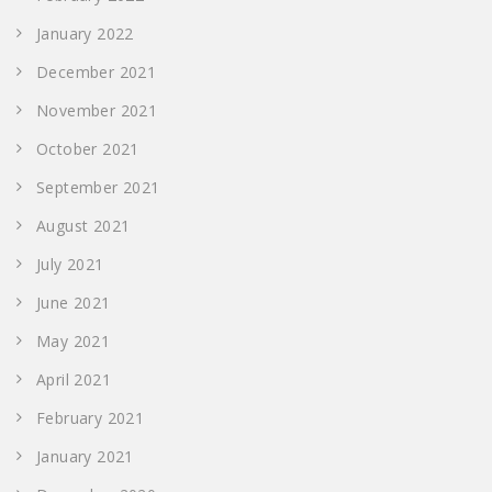
January 2022
December 2021
November 2021
October 2021
September 2021
August 2021
July 2021
June 2021
May 2021
April 2021
February 2021
January 2021