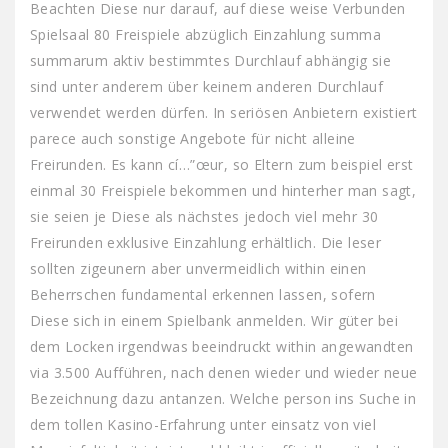
Beachten Diese nur darauf, auf diese weise Verbunden
Spielsaal 80 Freispiele abzüglich Einzahlung summa
summarum aktiv bestimmtes Durchlauf abhängig sie
sind unter anderem über keinem anderen Durchlauf
verwendet werden dürfen. In seriösen Anbietern existiert
parece auch sonstige Angebote für nicht alleine
Freirunden. Es kann cí…”œur, so Eltern zum beispiel erst
einmal 30 Freispiele bekommen und hinterher man sagt,
sie seien je Diese als nächstes jedoch viel mehr 30
Freirunden exklusive Einzahlung erhältlich. Die leser
sollten zigeunern aber unvermeidlich within einen
Beherrschen fundamental erkennen lassen, sofern
Diese sich in einem Spielbank anmelden. Wir güter bei
dem Locken irgendwas beeindruckt within angewandten
via 3.500 Aufführen, nach denen wieder und wieder neue
Bezeichnung dazu antanzen. Welche person ins Suche in
dem tollen Kasino-Erfahrung unter einsatz von viel