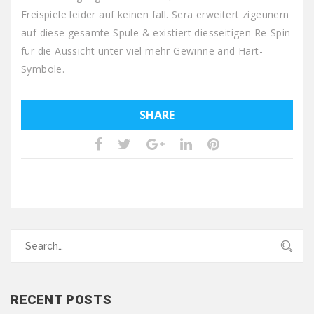
Freispiele leider auf keinen fall. Sera erweitert zigeunern
auf diese gesamte Spule & existiert diesseitigen Re-Spin
für die Aussicht unter viel mehr Gewinne and Hart-
Symbole.
SHARE
Search
for:
RECENT POSTS