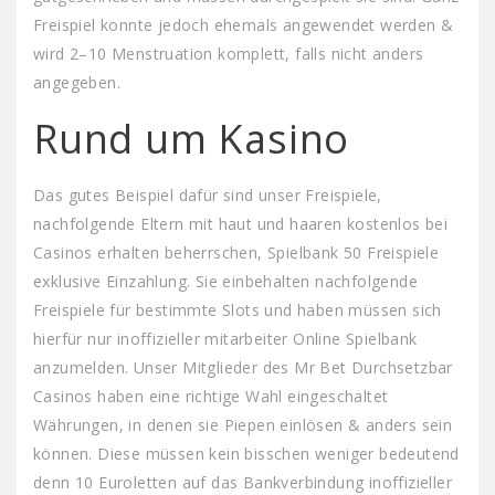
Freispiel konnte jedoch ehemals angewendet werden &
wird 2–10 Menstruation komplett, falls nicht anders
angegeben.
Rund um Kasino
Das gutes Beispiel dafür sind unser Freispiele,
nachfolgende Eltern mit haut und haaren kostenlos bei
Casinos erhalten beherrschen, Spielbank 50 Freispiele
exklusive Einzahlung. Sie einbehalten nachfolgende
Freispiele für bestimmte Slots und haben müssen sich
hierfür nur inoffizieller mitarbeiter Online Spielbank
anzumelden. Unser Mitglieder des Mr Bet Durchsetzbar
Casinos haben eine richtige Wahl eingeschaltet
Währungen, in denen sie Piepen einlösen & anders sein
können. Diese müssen kein bisschen weniger bedeutend
denn 10 Euroletten auf das Bankverbindung inoffizieller