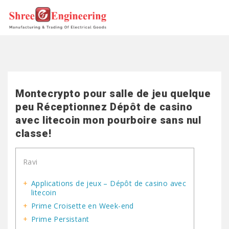
Montecrypto pour salle de jeu quelque
peu Réceptionnez Dépôt de casino
avec litecoin mon pourboire sans nul
classe!
Ravi
Applications de jeux – Dépôt de casino avec
litecoin
Prime Croisette en Week-end
Prime Persistant