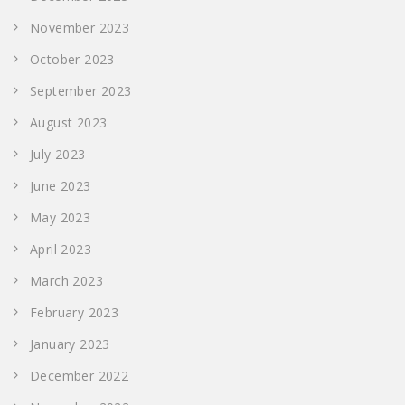
November 2023
October 2023
September 2023
August 2023
July 2023
June 2023
May 2023
April 2023
March 2023
February 2023
January 2023
December 2022