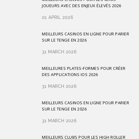
JOUEURS AVEC DES ENJEUX ÉLEVÉS 2026
01 APRIL 2026
MEILLEURS CASINOS EN LIGNE POUR PARIER
SUR LE TENGE EN 2026
31 MARCH 2026
MEILLEURES PLATES-FORMES POUR CRÉER
DES APPLICATIONS IOS 2026
31 MARCH 2026
MEILLEURS CASINOS EN LIGNE POUR PARIER
SUR LE TENGE EN 2026
31 MARCH 2026
MEILLEURS CLUBS POUR LES HIGH ROLLER