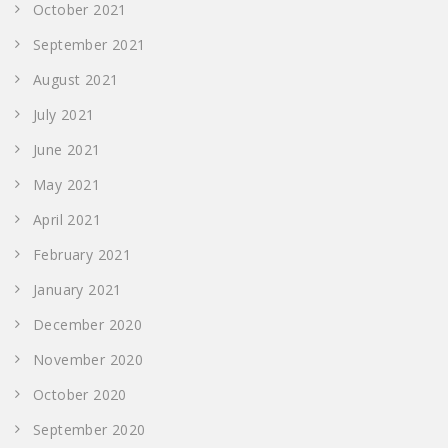
October 2021
September 2021
August 2021
July 2021
June 2021
May 2021
April 2021
February 2021
January 2021
December 2020
November 2020
October 2020
September 2020