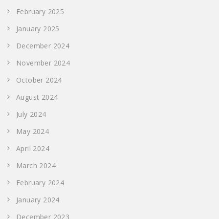
February 2025
January 2025
December 2024
November 2024
October 2024
August 2024
July 2024
May 2024
April 2024
March 2024
February 2024
January 2024
December 2023