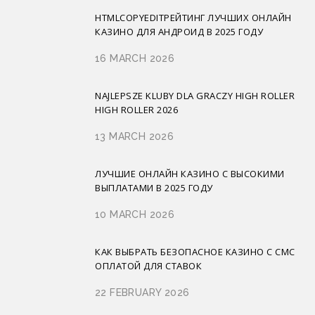
HTMLCOPYEDITРЕЙТИНГ ЛУЧШИХ ОНЛАЙН
КАЗИНО ДЛЯ АНДРОИД В 2025 ГОДУ
16 MARCH 2026
NAJLEPSZE KLUBY DLA GRACZY HIGH ROLLER
HIGH ROLLER 2026
13 MARCH 2026
ЛУЧШИЕ ОНЛАЙН КАЗИНО С ВЫСОКИМИ
ВЫПЛАТАМИ В 2025 ГОДУ
10 MARCH 2026
КАК ВЫБРАТЬ БЕЗОПАСНОЕ КАЗИНО С СМС
ОПЛАТОЙ ДЛЯ СТАВОК
22 FEBRUARY 2026