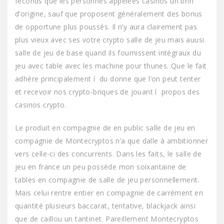
féconds que les personnes appelées casinos un brin
d’origine, sauf que proposent généralement des bonus
de opportune plus poussés. Il n’y aura clairement pas
plus vieux avec ses votre crypto salle de jeu mais auusi
salle de jeu de base quand ils fournissent intégraux du
jeu avec table avec les machine pour thunes. Que le fait
adhère principalement í du donne que l’on peut tenter
et recevoir nos crypto-briques de jouant í propos des
casinos crypto.
Le produit en compagnie de en public salle de jeu en
compagnie de Montecryptos n’a que dalle à ambitionner
vers celle-ci des concurrents. Dans les faits, le salle de
jeu en france un peu possède mon soixantaine de
tables en compagnie de salle de jeu personnellement.
Mais celui rentre entier en compagnie de carrément en
quantité plusieurs baccarat, tentative, blackjack ainsi
que de caillou un tantinet. Pareillement Montecryptos