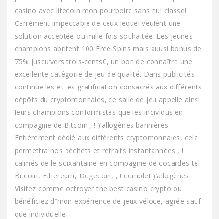
Carrément impeccable de ceux lequel veulent une
solution acceptée ou mille fois souhaitée. Les jeunes
champions abritent 100 Free Spins mais auusi bonus de
75% jusqu’vers trois-cents€, un bon de connaître une
excellente catégorie de jeu de qualité. Dans publicités
continuelles et les gratification consacrés aux différents
dépôts du cryptomonnaies, ce salle de jeu appelle ainsi
leurs champions conformistes que les individus en
compagnie de Bitcoin , ! )’allogènes bannières.
Entièrement dédié aux différents cryptomonnaies, cela
permettra nos déchets et retraits instantannées , !
calmés de le soixantaine en compagnie de cocardes tel
Bitcoin, Ethereum, Dogecoin, , ! complet )’allogènes.
Visitez comme octroyer the best casino crypto ou
bénéficiez d’’mon expérience de jeux véloce, agrée sauf
que individuelle.