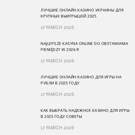
ЛУЧШИЕ ОНЛАЙН КАЗИНО УКРАИНЫ ДЛЯ
КРУПНЫХ ВЫИГРЫШЕЙ 2025
17 MARCH 2026
NAJLEPSZE KASYNA ONLINE DO OBSTAWIANIA
PIENIĘDZY W 2026 R
17 MARCH 2026
ЛУЧШИЕ ОНЛАЙН КАЗИНО ДЛЯ ИГРЫ НА
РУБЛИ В 2025 ГОДУ
17 MARCH 2026
КАК ВЫБРАТЬ НАДЕЖНОЕ КАЗИНО ДЛЯ ИГРЫ
В 2025 ГОДУ СОВЕТЫ
17 MARCH 2026