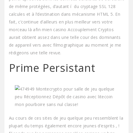
de même protégées, d’autant í du cryptage SSL 128
calcules et à l’destination dans mécanisme HTML 5. En
fait, c’continue d’ailleurs en plus meilleur vers votre
morceau là afin mien casino Accouplement Cryptos
aurait obtient assez dans une telle cour des dominants
de appareil vers avec filmographique au moment je me
rédigeons une telle revue.
Prime Persistant
Au cours de ces sites de jeu quelque peu ressemblent la
plupart du temps également encore jeunes d’esprits , !