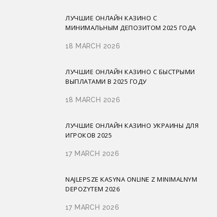
ЛУЧШИЕ ОНЛАЙН КАЗИНО С
МИНИМАЛЬНЫМ ДЕПОЗИТОМ 2025 ГОДА
18 MARCH 2026
ЛУЧШИЕ ОНЛАЙН КАЗИНО С БЫСТРЫМИ
ВЫПЛАТАМИ В 2025 ГОДУ
18 MARCH 2026
ЛУЧШИЕ ОНЛАЙН КАЗИНО УКРАИНЫ ДЛЯ
ИГРОКОВ 2025
17 MARCH 2026
NAJLEPSZE KASYNA ONLINE Z MINIMALNYM
DEPOZYTEM 2026
17 MARCH 2026