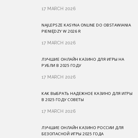
17 MARCH 2026
NAJLEPSZE KASYNA ONLINE DO OBSTAWIANIA
PIENIĘDZY W 2026 R
17 MARCH 2026
ЛУЧШИЕ ОНЛАЙН КАЗИНО ДЛЯ ИГРЫ НА
РУБЛИ В 2025 ГОДУ
17 MARCH 2026
КАК ВЫБРАТЬ НАДЕЖНОЕ КАЗИНО ДЛЯ ИГРЫ
В 2025 ГОДУ СОВЕТЫ
17 MARCH 2026
ЛУЧШИЕ ОНЛАЙН КАЗИНО РОССИИ ДЛЯ
БЕЗОПАСНОЙ ИГРЫ 2025 ГОДА