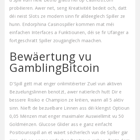
probéieren. Awer net, seng Kreativitéit bedeit och, datt
déi neist Slots ze modern sinn fir alldeeglech Spiller ze
hunn. Endorphina Casinospiller kommen mat méi
einfachen Interfaces a Funktiounen, déi se fir Ufänger a
fortgeschratt Spiller zougänglech maachen.
Bewäertung vu
GamblingBitcoin
D'Spill gëtt mat enger onlimitéierter Zuel vun aktiven
Bezuelungslinnen benotzt, awer natierlech hutt Dir e
bessere Risiko e Champion ze kréien, wann all 5 aktiv
sinn. Nieft de bezuelbare Linnen ass déi klengst Optioun
0,05 Mënzen mat enger maximaler Auswiellimit vu 50
Goldmënzen. Glucose Glider ass e ganz einfacht
Positiounsspill an et wäert sécherlech vun de Spiller gär