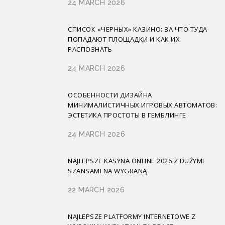
24 MARCH 2026
СПИСОК «ЧЕРНЫХ» КАЗИНО: ЗА ЧТО ТУДА
ПОПАДАЮТ ПЛОЩАДКИ И КАК ИХ
РАСПОЗНАТЬ
24 MARCH 2026
ОСОБЕННОСТИ ДИЗАЙНА
МИНИМАЛИСТИЧНЫХ ИГРОВЫХ АВТОМАТОВ:
ЭСТЕТИКА ПРОСТОТЫ В ГЕМБЛИНГЕ
24 MARCH 2026
NAJLEPSZE KASYNA ONLINE 2026 Z DUŻYMI
SZANSAMI NA WYGRANĄ
22 MARCH 2026
NAJLEPSZE PLATFORMY INTERNETOWE Z