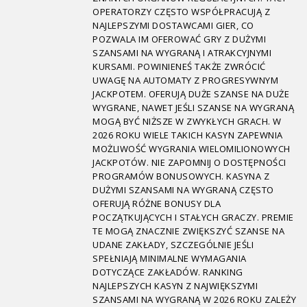
OPERATORZY CZĘSTO WSPÓŁPRACUJĄ Z
NAJLEPSZYMI DOSTAWCAMI GIER, CO
POZWALA IM OFEROWAĆ GRY Z DUŻYMI
SZANSAMI NA WYGRANĄ I ATRAKCYJNYMI
KURSAMI. POWINIENEŚ TAKŻE ZWRÓCIĆ
UWAGĘ NA AUTOMATY Z PROGRESYWNYM
JACKPOTEM. OFERUJĄ DUŻE SZANSE NA DUŻE
WYGRANE, NAWET JEŚLI SZANSE NA WYGRANĄ
MOGĄ BYĆ NIŻSZE W ZWYKŁYCH GRACH. W
2026 ROKU WIELE TAKICH KASYN ZAPEWNIA
MOŻLIWOŚĆ WYGRANIA WIELOMILIONOWYCH
JACKPOTÓW. NIE ZAPOMNIJ O DOSTĘPNOŚCI
PROGRAMÓW BONUSOWYCH. KASYNA Z
DUŻYMI SZANSAMI NA WYGRANĄ CZĘSTO
OFERUJĄ RÓŻNE BONUSY DLA
POCZĄTKUJĄCYCH I STAŁYCH GRACZY. PREMIE
TE MOGĄ ZNACZNIE ZWIĘKSZYĆ SZANSE NA
UDANE ZAKŁADY, SZCZEGÓLNIE JEŚLI
SPEŁNIAJĄ MINIMALNE WYMAGANIA
DOTYCZĄCE ZAKŁADÓW. RANKING
NAJLEPSZYCH KASYN Z NAJWIĘKSZYMI
SZANSAMI NA WYGRANĄ W 2026 ROKU ZALEŻY