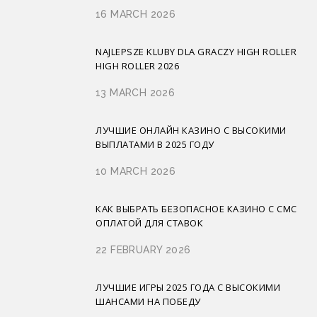
16 MARCH 2026
NAJLEPSZE KLUBY DLA GRACZY HIGH ROLLER
HIGH ROLLER 2026
13 MARCH 2026
ЛУЧШИЕ ОНЛАЙН КАЗИНО С ВЫСОКИМИ
ВЫПЛАТАМИ В 2025 ГОДУ
10 MARCH 2026
КАК ВЫБРАТЬ БЕЗОПАСНОЕ КАЗИНО С СМС
ОПЛАТОЙ ДЛЯ СТАВОК
22 FEBRUARY 2026
ЛУЧШИЕ ИГРЫ 2025 ГОДА С ВЫСОКИМИ
ШАНСАМИ НА ПОБЕДУ