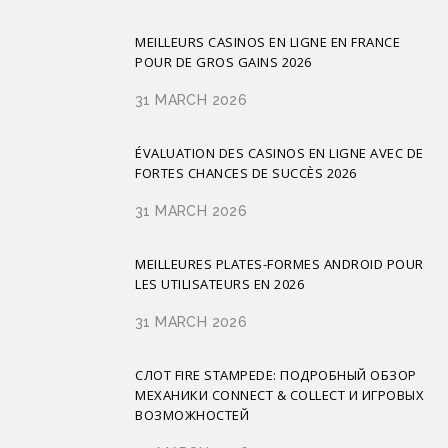
MEILLEURS CASINOS EN LIGNE EN FRANCE
POUR DE GROS GAINS 2026
31 MARCH 2026
ÉVALUATION DES CASINOS EN LIGNE AVEC DE
FORTES CHANCES DE SUCCÈS 2026
31 MARCH 2026
MEILLEURES PLATES-FORMES ANDROID POUR
LES UTILISATEURS EN 2026
31 MARCH 2026
СЛОТ FIRE STAMPEDE: ПОДРОБНЫЙ ОБЗОР
МЕХАНИКИ CONNECT & COLLECT И ИГРОВЫХ
ВОЗМОЖНОСТЕЙ