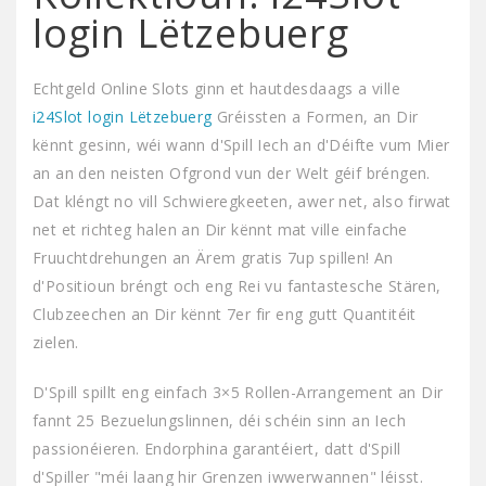
login Lëtzebuerg
Echtgeld Online Slots ginn et hautdesdaags a ville
i24Slot login Lëtzebuerg
Gréissten a Formen, an Dir
kënnt gesinn, wéi wann d'Spill Iech an d'Déifte vum Mier
an an den neisten Ofgrond vun der Welt géif bréngen.
Dat kléngt no vill Schwieregkeeten, awer net, also firwat
net et richteg halen an Dir kënnt mat ville einfache
Fruuchtdrehungen an Ärem gratis 7up spillen! An
d'Positioun bréngt och eng Rei vu fantastesche Stären,
Clubzeechen an Dir kënnt 7er fir eng gutt Quantitéit
zielen.
D'Spill spillt eng einfach 3×5 Rollen-Arrangement an Dir
fannt 25 Bezuelungslinnen, déi schéin sinn an Iech
passionéieren. Endorphina garantéiert, datt d'Spill
d'Spiller "méi laang hir Grenzen iwwerwannen" léisst.