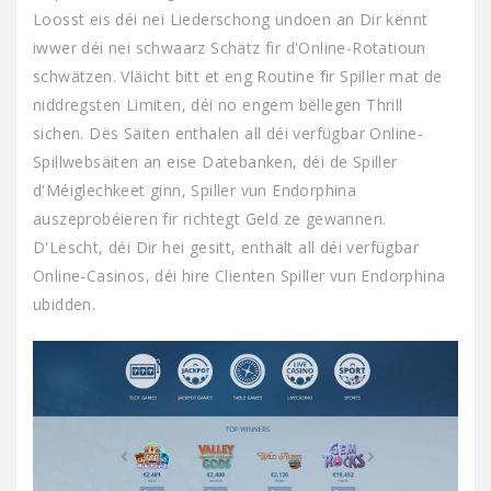
Loosst eis déi nei Liederschong undoen an Dir kënnt
iwwer déi nei schwaarz Schätz fir d'Online-Rotatioun
schwätzen. Vläicht bitt et eng Routine fir Spiller mat de
niddregsten Limiten, déi no engem bëllegen Thrill
sichen. Dës Säiten enthalen all déi verfügbar Online-
Spillwebsäiten an eise Datebanken, déi de Spiller
d'Méiglechkeet ginn, Spiller vun Endorphina
auszeprobéieren fir richtegt Geld ze gewannen.
D'Lëscht, déi Dir hei gesitt, enthält all déi verfügbar
Online-Casinos, déi hire Clienten Spiller vun Endorphina
ubidden.