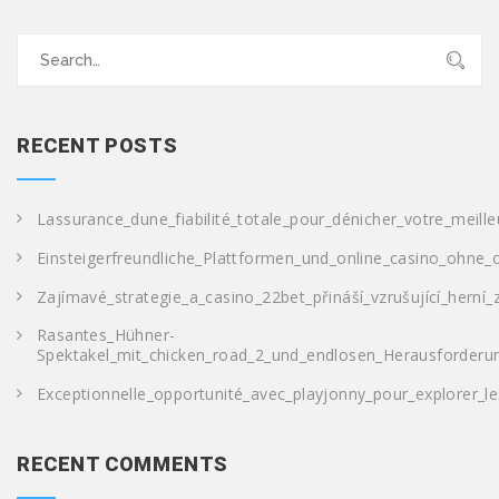
Search
for:
RECENT POSTS
Lassurance_dune_fiabilité_totale_pour_dénicher_votre_meille
Einsteigerfreundliche_Plattformen_und_online_casino_ohne_o
Zajímavé_strategie_a_casino_22bet_přináší_vzrušující_herní_
Rasantes_Hühner-
Spektakel_mit_chicken_road_2_und_endlosen_Herausforderu
Exceptionnelle_opportunité_avec_playjonny_pour_explorer_le
RECENT COMMENTS