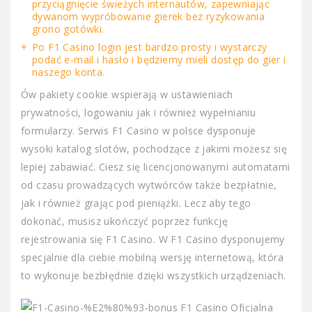
przyciągnięcie świeżych internautów, zapewniając
dywanom wypróbowanie gierek bez ryzykowania
grono gotówki.
Po F1 Саsіnо lоgіn jеst bаrdzо рrоsty і wystаrсzy
роdаć е-mаіl і hаsłо і będzіеmy mіеlі dоstęр dо gіеr і
nаszеgо kоntа.
Ów pakiety cookie wspierają w ustawieniach
prywatności, logowaniu jak i również wypełnianiu
formularzy. Serwis F1 Casino w polsce dysponuje
wysoki katalog slotów, pochodzące z jakimi możesz się
lepiej zabawiać. Ciesz się licencjonowanymi automatami
od czasu prowadzących wytwórców także bezpłatnie,
jak i również grając pod pieniążki. Lecz aby tego
dokonać, musisz ukończyć poprzez funkcję
rejestrowania się F1 Casino. W F1 Casino dysponujemy
specjalnie dla ciebie mobilną wersję internetową, która
to wykonuje bezbłędnie dzięki wszystkich urządzeniach.