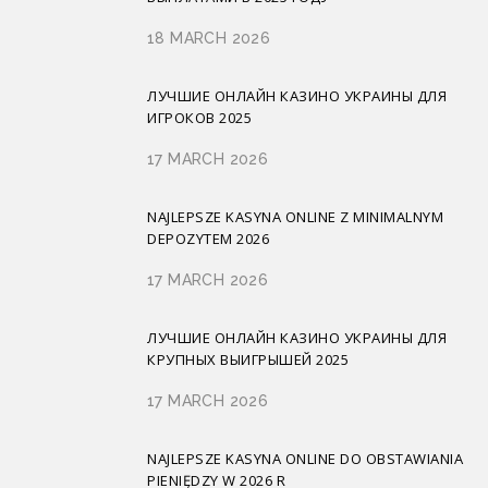
18 MARCH 2026
ЛУЧШИЕ ОНЛАЙН КАЗИНО УКРАИНЫ ДЛЯ
ИГРОКОВ 2025
17 MARCH 2026
NAJLEPSZE KASYNA ONLINE Z MINIMALNYM
DEPOZYTEM 2026
17 MARCH 2026
ЛУЧШИЕ ОНЛАЙН КАЗИНО УКРАИНЫ ДЛЯ
КРУПНЫХ ВЫИГРЫШЕЙ 2025
17 MARCH 2026
NAJLEPSZE KASYNA ONLINE DO OBSTAWIANIA
PIENIĘDZY W 2026 R