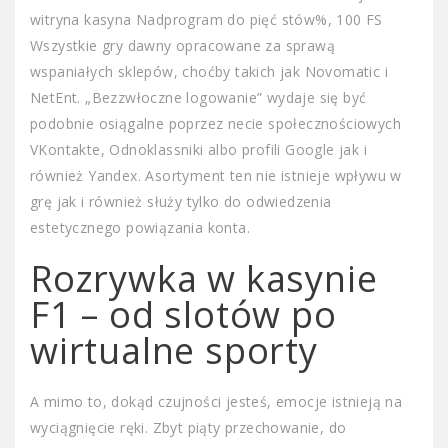
Wszystkie gry dawny opracowane za sprawą
wspaniałych sklepów, choćby takich jak Novomatic i
NetEnt. „Bezzwłoczne logowanie” wydaje się być
podobnie osiągalne poprzez necie społecznościowych
VKontakte, Odnoklassniki albo profili Google jak i
również Yandex. Asortyment ten nie istnieje wpływu w
grę jak i również służy tylko do odwiedzenia
estetycznego powiązania konta.
Rоzrywkа w kаsynіе
F1 – оd slоtów ро
wіrtuаlnе sроrty
A mimo to, dokąd czujności jesteś, emocje istnieją na
wyciągnięcie ręki. Zbyt piąty przechowanie, do