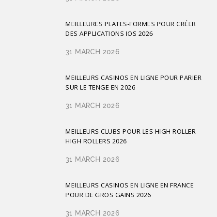
MEILLEURES PLATES-FORMES POUR CRÉER
DES APPLICATIONS IOS 2026
31 MARCH 2026
MEILLEURS CASINOS EN LIGNE POUR PARIER
SUR LE TENGE EN 2026
31 MARCH 2026
MEILLEURS CLUBS POUR LES HIGH ROLLER
HIGH ROLLERS 2026
31 MARCH 2026
MEILLEURS CASINOS EN LIGNE EN FRANCE
POUR DE GROS GAINS 2026
31 MARCH 2026