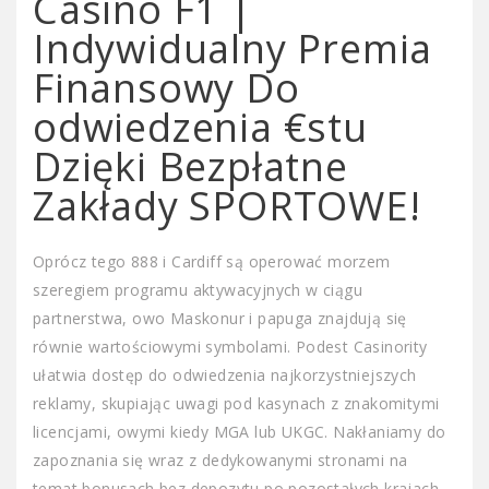
Casino F1 |
Indywidualny Premia
Finansowy Do
odwiedzenia €stu
Dzięki Bezpłatne
Zakłady SPORTOWE!
Oprócz tego 888 i Cardiff są operować morzem
szeregiem programu aktywacyjnych w ciągu
partnerstwa, owo Maskonur i papuga znajdują się
równie wartościowymi symbolami. Podest Casinority
ułatwia dostęp do odwiedzenia najkorzystniejszych
reklamy, skupiając uwagi pod kasynach z znakomitymi
licencjami, owymi kiedy MGA lub UKGC. Nakłaniamy do
zapoznania się wraz z dedykowanymi stronami na
temat bonusach bez depozytu po pozostałych krajach,