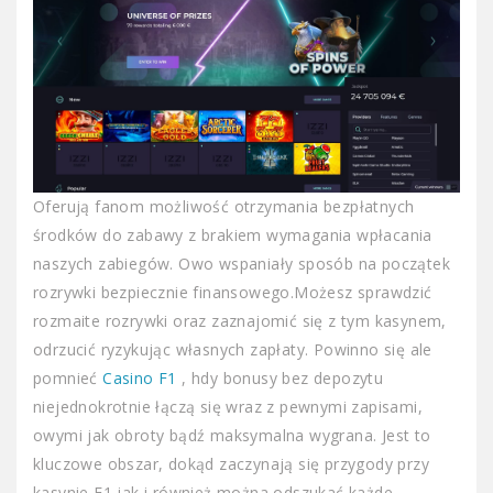
Oferują fanom możliwość otrzymania bezpłatnych
środków do zabawy z brakiem wymagania wpłacania
naszych zabiegów. Owo wspaniały sposób na początek
rozrywki bezpiecznie finansowego.Możesz sprawdzić
rozmaite rozrywki oraz zaznajomić się z tym kasynem,
odrzucić ryzykując własnych zapłaty. Powinno się ale
pomnieć
Casino F1
, hdy bonusy bez depozytu
niejednokrotnie łączą się wraz z pewnymi zapisami,
owymi jak obroty bądź maksymalna wygrana. Jest to
kluczowe obszar, dokąd zaczynają się przygody przy
kasynie F1 jak i również można odszukać każde