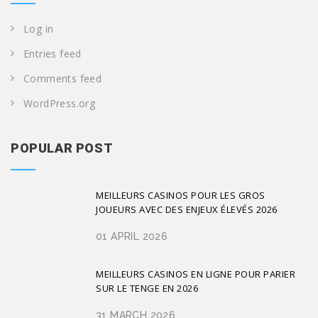
Log in
Entries feed
Comments feed
WordPress.org
POPULAR POST
MEILLEURS CASINOS POUR LES GROS
JOUEURS AVEC DES ENJEUX ÉLEVÉS 2026
01 APRIL 2026
MEILLEURS CASINOS EN LIGNE POUR PARIER
SUR LE TENGE EN 2026
31 MARCH 2026