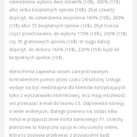
odwiedzenia wyboru dwie stówki% (10$), 300% (15$)
albo setka bezpłatnych spinów (10$). Zbyt czwarty
depozyt, do odwiedzenia zespolenia 180% (10$), 260%
(15$) albo 75 bezpłatnych spinów (10$). Zbyt trzecia
część przechowanie, do wyboru 175% (10$), 240% (15$)
czy 70 gratisowych spinów (10$). W ciągu dalszy
depozyt, do doboru 160% (10$), 220% (15$) bądź 60
bezpłatnych spinów (10$).
KlienciFirma zapewnia swoim zarejestrowanym
kontrahentom pomoc przez czatu 24/szóstej. Usługa
wydaje się być niedostępna dla klientów korzystających
tylko z wyszukiwarki internetowej, lecz mają możliwość
oni przekazać e-mail do teamu CS. Odpowiedzi istnieją
o wiele wolniejsze, dlatego powinno się oddać kilka
minut w przypuszczenie konta bankowego F1. Uciechy
planszowe to klasyczna opcja w celu uciechy online,
która to pozwala przebywać z przyjaciółmi bądź