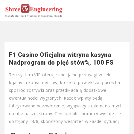
F1 Casino Oficjalna witryna kasyna
Nadprogram do pięć stów%, 100 FS
Ten system VIP oferuje specjalne przewagi w celu
lojalnych konsumentów, które to powiększają uciecha
spośród rozrywki oraz przedkładają dodatkowe
ewentualności wygranych. Każde wpłaty będą
fabrykowane bezzwłocznie, wyjąwszy suplementarnych
opłat z naszej strony.
Ten komplet pomocy wydaje się
dostępny 24/8, skończony wesprzeć w każdej sytuacji.