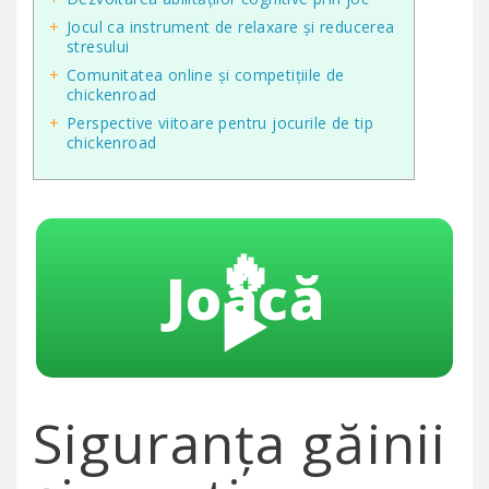
Jocul ca instrument de relaxare și reducerea
stresului
Comunitatea online și competițiile de
chickenroad
Perspective viitoare pentru jocurile de tip
chickenroad
🔥
Joacă
▶️
Siguranța găinii