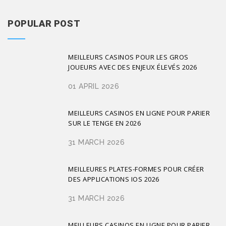
POPULAR POST
MEILLEURS CASINOS POUR LES GROS
JOUEURS AVEC DES ENJEUX ÉLEVÉS 2026
01 APRIL 2026
MEILLEURS CASINOS EN LIGNE POUR PARIER
SUR LE TENGE EN 2026
31 MARCH 2026
MEILLEURES PLATES-FORMES POUR CRÉER
DES APPLICATIONS IOS 2026
31 MARCH 2026
MEILLEURS CASINOS EN LIGNE POUR PARIER