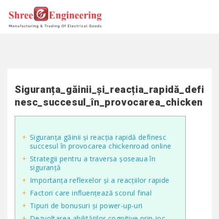
Siguranța_găinii_și_reacția_rapidă_defi
nesc_succesul_în_provocarea_chicken
Siguranța găinii și reacția rapidă definesc
succesul în provocarea chickenroad online
Strategii pentru a traversa șoseaua în
siguranță
Importanța reflexelor și a reacțiilor rapide
Factori care influențează scorul final
Tipuri de bonusuri și power-up-uri
Dezvoltarea abilităților cognitive prin joc