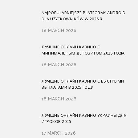
NAJPOPULARNIEJSZE PLATFORMY ANDROID
DLA UŻYTKOWNIKÓW W 2026 R
18 MARCH 2026
ЛУЧШИЕ ОНЛАЙН КАЗИНО С
МИНИМАЛЬНЫМ ДЕПОЗИТОМ 2025 ГОДА
18 MARCH 2026
ЛУЧШИЕ ОНЛАЙН КАЗИНО С БЫСТРЫМИ
ВЫПЛАТАМИ В 2025 ГОДУ
18 MARCH 2026
ЛУЧШИЕ ОНЛАЙН КАЗИНО УКРАИНЫ ДЛЯ
ИГРОКОВ 2025
17 MARCH 2026