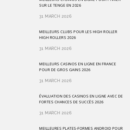
SUR LE TENGE EN 2026
31 MARCH 2026
MEILLEURS CLUBS POUR LES HIGH ROLLER
HIGH ROLLERS 2026
31 MARCH 2026
MEILLEURS CASINOS EN LIGNE EN FRANCE
POUR DE GROS GAINS 2026
31 MARCH 2026
ÉVALUATION DES CASINOS EN LIGNE AVEC DE
FORTES CHANCES DE SUCCÈS 2026
31 MARCH 2026
MEILLEURES PLATES-FORMES ANDROID POUR