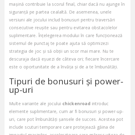
mașină contribuie la scorul final, chiar dacă nu ajunge în
siguranță pe partea cealaltă. De asemenea, unele
versiuni ale jocului includ bonusuri pentru traversări
consecutive reușite sau pentru evitarea obstacolelor
suplimentare. Înțelegerea modului în care funcționează
sistemul de punctaj te poate ajuta să optimizezi
strategia de joc și să obții un scor mai mare. Nu te
descuraja dacă eșuezi de câteva ori; fiecare încercare
este o oportunitate de a învăța și de a te îmbunătăți.
Tipuri de bonusuri și power-
up-uri
Multe variante ale jocului
chickenroad
introduc
elemente suplimentare, cum ar fi bonusuri și power-up-
uri, care pot îmbunătăți șansele de succes. Acestea pot
include scuturi temporare care protejează găina de
impactul mașinilor, acceleratoare care măresc viteza de