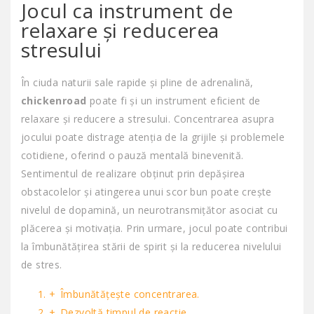
Jocul ca instrument de
relaxare și reducerea
stresului
În ciuda naturii sale rapide și pline de adrenalină,
chickenroad
poate fi și un instrument eficient de
relaxare și reducere a stresului. Concentrarea asupra
jocului poate distrage atenția de la grijile și problemele
cotidiene, oferind o pauză mentală binevenită.
Sentimentul de realizare obținut prin depășirea
obstacolelor și atingerea unui scor bun poate crește
nivelul de dopamină, un neurotransmițător asociat cu
plăcerea și motivația. Prin urmare, jocul poate contribui
la îmbunătățirea stării de spirit și la reducerea nivelului
de stres.
Îmbunătățește concentrarea.
Dezvoltă timpul de reacție.