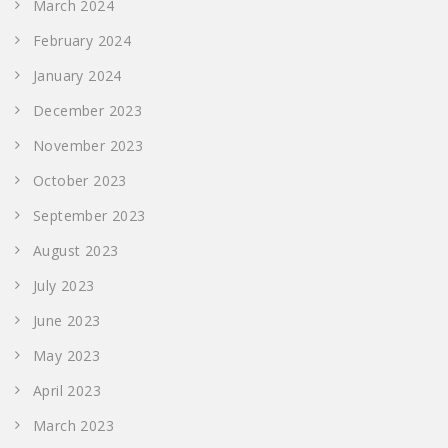
March 2024
February 2024
January 2024
December 2023
November 2023
October 2023
September 2023
August 2023
July 2023
June 2023
May 2023
April 2023
March 2023