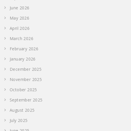
June 2026
May 2026
April 2026
March 2026
February 2026
January 2026
December 2025
November 2025
October 2025
September 2025
August 2025
July 2025
June 2025