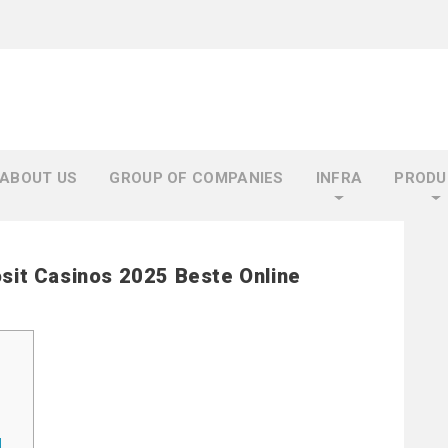
ABOUT US
GROUP OF COMPANIES
INFRA
PRODU
sit Casinos 2025 Beste Online
l