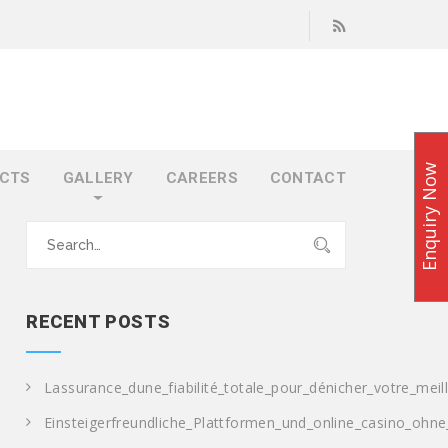
Enquiry Now
CTS
GALLERY
CAREERS
CONTACT
Search
for:
RECENT POSTS
Lassurance_dune_fiabilité_totale_pour_dénicher_votre_meil
Einsteigerfreundliche_Plattformen_und_online_casino_ohne