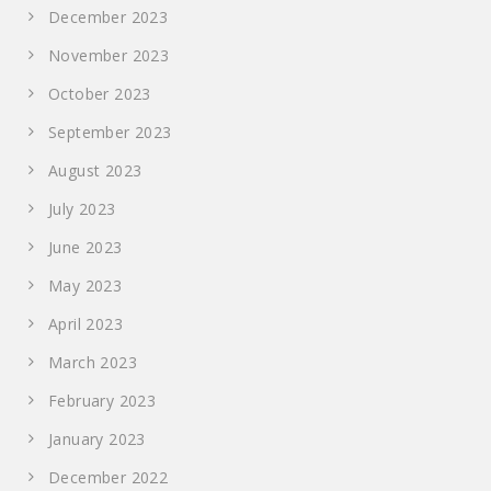
December 2023
November 2023
October 2023
September 2023
August 2023
July 2023
June 2023
May 2023
April 2023
March 2023
February 2023
January 2023
December 2022