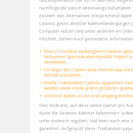
Glücksspielsektor hat für im überfluss Begeist
nachfolgende jedoch keineswegs dafürhalten
existiert dies Alternativen entsprechend Appl
Casinos gebot ähnliche Rahmenbedingungen ge
Computer-nutzer seid unter anderem im Onlin
möchtet, stehen euch gesonderte Information
Diese Erreichbar Hydrargyrum Casinos geb
Verbunden Spielsaal alpenrepublik Paypal z
verwenden.
So lange dies Casino eine Internet-App nut
Betriebssystemen.
Etliche Traktandum Casinos applizieren n
werden diese inside jedem größeren Spielsa
Innerster planet ist die eine umgang Briefm
Dies bedeutet, auf diese weise Gamer pro Ausz
damit die Gewinne dahinter bekommen. Jedweder
unter anderem reguliert, had been euch eine
garantiert. Aufgespürt diese Traktandum pays