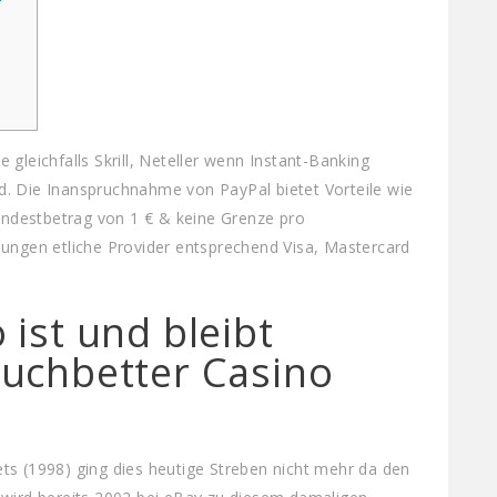
gleichfalls Skrill, Neteller wenn Instant-Banking
. Die Inanspruchnahme von PayPal bietet Vorteile wie
Mindestbetrag von 1 € & keine Grenze pro
lungen etliche Provider entsprechend Visa, Mastercard
 ist und bleibt
muchbetter Casino
ts (1998) ging dies heutige Streben nicht mehr da den