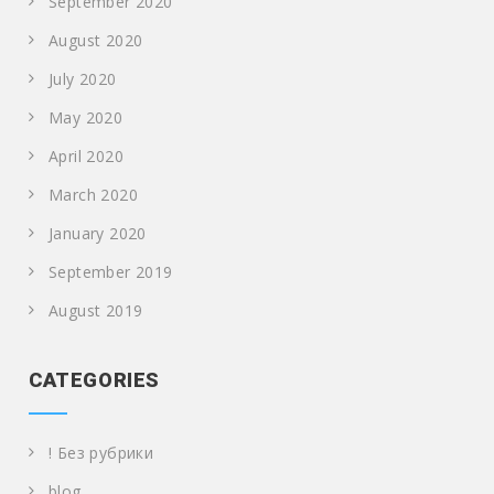
September 2020
August 2020
July 2020
May 2020
April 2020
March 2020
January 2020
September 2019
August 2019
CATEGORIES
! Без рубрики
blog