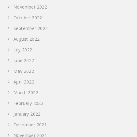
November 2022
October 2022
September 2022
August 2022
July 2022
June 2022
May 2022
April 2022
March 2022
February 2022
January 2022
December 2021
November 2021