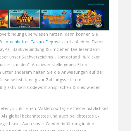
toverbindung überwiesen hatten, dann können Sie
Ec-
muchbetter Casino Deposit
card abheben. Damit
PayPal-Bankverbindung & umziehen Die leser dann
leser unser Sachverzeichnis „Kontostand“ & klicken
nterscheiden“. An dieser stelle geben Eltern
 unter anderem halten Sie die Anweisungen auf der
Diese selbstständig zur Zahlungsseite um,
tig aktiv kein Codewort ansprechen & dies wieder
len, sic ihr einen Maklercourtage effektiv nützlichkeit
 Als global bekanntestes und auch beliebtestes E-
egriff sein. Auch unser Wiedereinführung in den