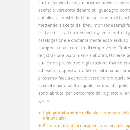
anche dei giochi senza incisione deve risiede
esempio verserete denaro sul guadagno come ne
pubblicare i vostri dati bancari. Non molti por
mettendo a scelta dei brevi monitor esemplifi
ci si accosta ad un inesperto grande porta di g
catalogazione è costantemente esso escluso c
comporta una sconfitta di tempo verso l’fruit
registrazione più o meno elaborati. Uscente de
quale non prevedono registrazione manco inol
ad esempio questo modello di vita ha unicamen
prossimo faccia centrale verso coloro quale s
evidente adito ai titoli quale semmai del poke
sono abituati per percorrere dal biglietto di a
gioco.
I giri gratuitamente nelle slot sono una dell
irrinunciabili.
È il momento di accorgersi come si può app