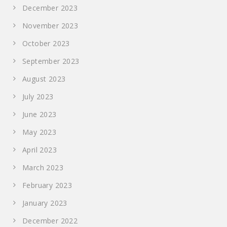
December 2023
November 2023
October 2023
September 2023
August 2023
July 2023
June 2023
May 2023
April 2023
March 2023
February 2023
January 2023
December 2022