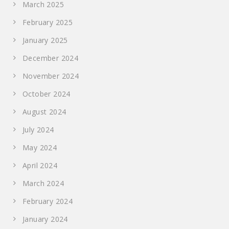
March 2025
February 2025
January 2025
December 2024
November 2024
October 2024
August 2024
July 2024
May 2024
April 2024
March 2024
February 2024
January 2024