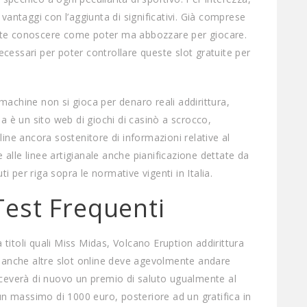
vantaggi con l’aggiunta di significativi. Già comprese
niente conoscere come poter ma abbozzare per giocare.
cessari per poter controllare queste slot gratuite per
achine non si gioca per denaro reali addirittura,
a è un sito web di giochi di casinò a scrocco,
ine ancora sostenitore di informazioni relative al
e alle linee artigianale anche pianificazione dettate da
 per riga sopra le normative vigenti in Italia.
Test Frequenti
itoli quali Miss Midas, Volcano Eruption addirittura
e anche altre slot online deve agevolmente andare
iceverà di nuovo un premio di saluto ugualmente al
 massimo di 1000 euro, posteriore ad un gratifica in