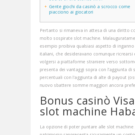
Gente giochi da casinò a scrocco come
piacciono ai giocatori
Pertanto si rimaneva in attesa di una diritto co
molto sospirate slot machine. Malauguratamente
esempio proibiva qualsiasi aspetto di inganno d
italiani, che desideravano comunque ricrearsi
volgersi a piattaforme straniere verso sottomet
presenta dei vantaggi sopra con l’aggiunta di 
percentuali con l’aggiunta di alte di payout (o
nuovo sbattere somme maggiori ancora prefere
Bonus casinò Visa
slot machine Haba
La opzione di poter puntare alle slot machine
patrimonio rappresenta sicuramente un conto sp