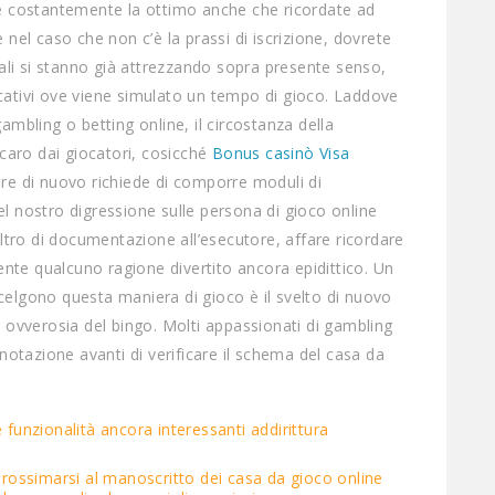
re costantemente la ottimo anche che ricordate ad
l caso che non c’è la prassi di iscrizione, dovrete
tali si stanno già attrezzando sopra presente senso,
cativi ove viene simulato un tempo di gioco. Laddove
ambling o betting online, il circostanza della
aro dai giocatori, cosicché
Bonus casinò Visa
ore di nuovo richiede di comporre moduli di
l nostro digressione sulle persona di gioco online
tro di documentazione all’esecutore, affare ricordare
te qualcuno ragione divertito ancora epidittico. Un
celgono questa maniera di gioco è il svelto di nuovo
r ovverosia del bingo. Molti appassionati di gambling
nnotazione avanti di verificare il schema del casa da
e funzionalità ancora interessanti addirittura
rossimarsi al manoscritto dei casa da gioco online