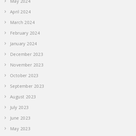
May 2024
April 2024
March 2024
February 2024
January 2024
December 2023
November 2023
October 2023
September 2023
August 2023
July 2023
June 2023
May 2023