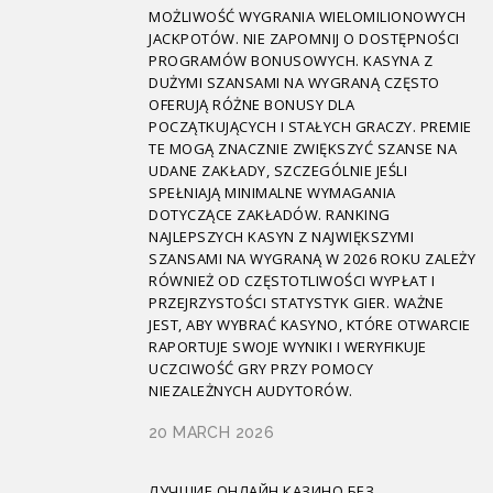
MOŻLIWOŚĆ WYGRANIA WIELOMILIONOWYCH
JACKPOTÓW. NIE ZAPOMNIJ O DOSTĘPNOŚCI
PROGRAMÓW BONUSOWYCH. KASYNA Z
DUŻYMI SZANSAMI NA WYGRANĄ CZĘSTO
OFERUJĄ RÓŻNE BONUSY DLA
POCZĄTKUJĄCYCH I STAŁYCH GRACZY. PREMIE
TE MOGĄ ZNACZNIE ZWIĘKSZYĆ SZANSE NA
UDANE ZAKŁADY, SZCZEGÓLNIE JEŚLI
SPEŁNIAJĄ MINIMALNE WYMAGANIA
DOTYCZĄCE ZAKŁADÓW. RANKING
NAJLEPSZYCH KASYN Z NAJWIĘKSZYMI
SZANSAMI NA WYGRANĄ W 2026 ROKU ZALEŻY
RÓWNIEŻ OD CZĘSTOTLIWOŚCI WYPŁAT I
PRZEJRZYSTOŚCI STATYSTYK GIER. WAŻNE
JEST, ABY WYBRAĆ KASYNO, KTÓRE OTWARCIE
RAPORTUJE SWOJE WYNIKI I WERYFIKUJE
UCZCIWOŚĆ GRY PRZY POMOCY
NIEZALEŻNYCH AUDYTORÓW.
20 MARCH 2026
ЛУЧШИЕ ОНЛАЙН КАЗИНО БЕЗ