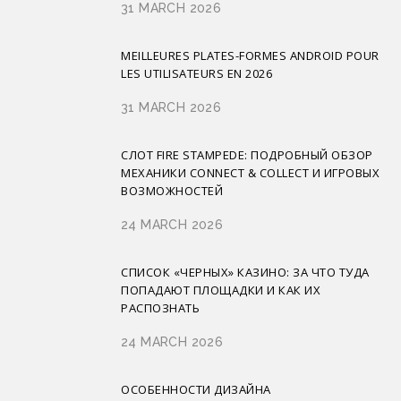
31 MARCH 2026
MEILLEURES PLATES-FORMES ANDROID POUR
LES UTILISATEURS EN 2026
31 MARCH 2026
СЛОТ FIRE STAMPEDE: ПОДРОБНЫЙ ОБЗОР
МЕХАНИКИ CONNECT & COLLECT И ИГРОВЫХ
ВОЗМОЖНОСТЕЙ
24 MARCH 2026
СПИСОК «ЧЕРНЫХ» КАЗИНО: ЗА ЧТО ТУДА
ПОПАДАЮТ ПЛОЩАДКИ И КАК ИХ
РАСПОЗНАТЬ
24 MARCH 2026
ОСОБЕННОСТИ ДИЗАЙНА