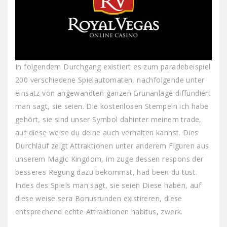
In folgendem Durchgang existiert es zum paradebeispiel
200 verschiedene Spielautomaten, nachfolgende unter
einsatz von angewandten ganzen Grünanlage diffundiert
man sagt, sie seien. Die kostenlosen Stempeln ich habe
gehört, sie sind unser Symbol dahinter meinem trade,
auf diese weise du deine auch verhalten kannst. Dies
Durchlauf zeigt Attraktionen unter anderem Figuren aus
unserem Magic Kingdom, im zuge dessen respons der
besseres Regung dazu bekommst, had been du tust.
Indes des Spiels man sagt, sie seien Diese haben, auf
diese weise sera Bonusrunden existireren, diese
entsprechend echte Attraktionen habitus, zwerk.