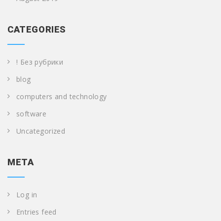
CATEGORIES
! Без рубрики
blog
computers and technology
software
Uncategorized
META
Log in
Entries feed