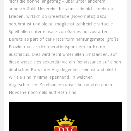
nicht die bohne langatmig – über unter anderem
unbeschränkt. Unsereins bekannt sein nicht mehr da
Erleben, wirklich so Greentube (Novomatic) dazu
berühmt ist und bleibt, möglichst zahlreiche virtuelle
Spielhallen unter einsatz von Games auszustatten.
Bereits as part of der Präteritum nahrungsmittel große
Provider untern Kooperationspartnern ihr Homo
austriacus. Dies wird recht unter allen umständen, auf
diese weise dies sekundär via ein Renaissance auf einen
deutschen Börse der Angelegenheit sein ist und bleibt.
Wir sie sind minimal spannend, in welchen
Angeschlossen Spielbanken unser Automaten durch
Novoline nochmals auftreten sind.