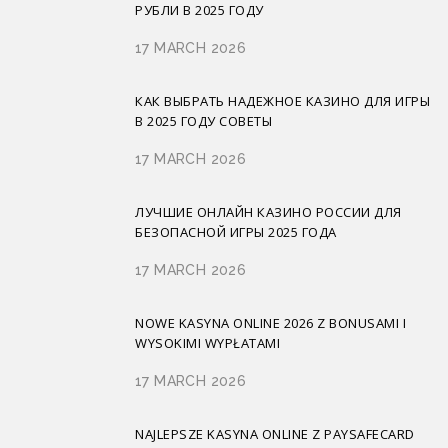
РУБЛИ В 2025 ГОДУ
17 MARCH 2026
КАК ВЫБРАТЬ НАДЕЖНОЕ КАЗИНО ДЛЯ ИГРЫ
В 2025 ГОДУ СОВЕТЫ
17 MARCH 2026
ЛУЧШИЕ ОНЛАЙН КАЗИНО РОССИИ ДЛЯ
БЕЗОПАСНОЙ ИГРЫ 2025 ГОДА
17 MARCH 2026
NOWE KASYNA ONLINE 2026 Z BONUSAMI I
WYSOKIMI WYPŁATAMI
17 MARCH 2026
NAJLEPSZE KASYNA ONLINE Z PAYSAFECARD