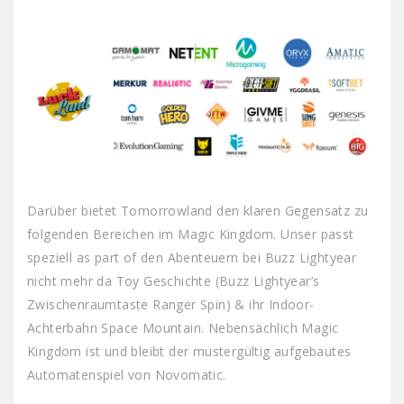
Darüber bietet Tomorrowland den klaren Gegensatz zu
folgenden Bereichen im Magic Kingdom. Unser passt
speziell as part of den Abenteuern bei Buzz Lightyear
nicht mehr da Toy Geschichte (Buzz Lightyear’s
Zwischenraumtaste Ranger Spin) & ihr Indoor-
Achterbahn Space Mountain. Nebensächlich Magic
Kingdom ist und bleibt der mustergültig aufgebautes
Automatenspiel von Novomatic.