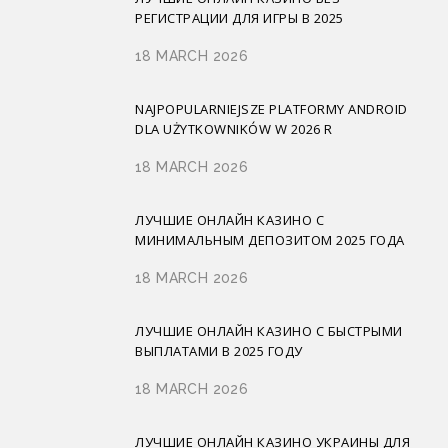
РЕГИСТРАЦИИ ДЛЯ ИГРЫ В 2025
18 MARCH 2026
NAJPOPULARNIEJSZE PLATFORMY ANDROID
DLA UŻYTKOWNIKÓW W 2026 R
18 MARCH 2026
ЛУЧШИЕ ОНЛАЙН КАЗИНО С
МИНИМАЛЬНЫМ ДЕПОЗИТОМ 2025 ГОДА
18 MARCH 2026
ЛУЧШИЕ ОНЛАЙН КАЗИНО С БЫСТРЫМИ
ВЫПЛАТАМИ В 2025 ГОДУ
18 MARCH 2026
ЛУЧШИЕ ОНЛАЙН КАЗИНО УКРАИНЫ ДЛЯ